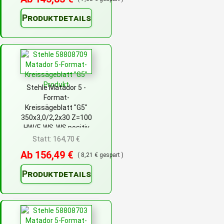
Produktdetails
Stehle Matador 5 -
Format-
Kreissägeblatt "G5"
350x3,0/2,2x30 Z=100
HW/F-WS-WS positiv
Statt: 164,70 €
Ab 156,49 €
( 8,21 € gespart )
Produktdetails