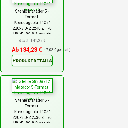
Stehle Matador 5 -
Format-
Kreissägeblatt "G5"
220x3,0/2,2x40 Z= 70
HW/F-WS-WS positiv
Statt: 141,25 €
Ab 134,23 €
( 7,02 € gespart )
Produktdetails
Stehle Matador 5 -
Format-
Kreissägeblatt "G5"
220x3,0/2,2x30 Z= 70
HW/F-WS-WS positiv