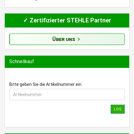
✓ Zertifizierter STEHLE Partner
Über uns
Schnellkauf
BITTE
Bitte geben Sie die Artikelnummer ein.
GEBEN
SIE
DIE
ARTIKELNUMMER
LOS
EIN.