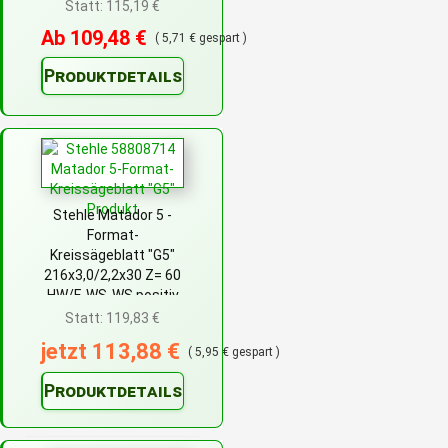
Statt: 115,19 €
Ab 109,48 €
( 5,71 € gespart )
Produktdetails
Stehle Matador 5 -
Format-
Kreissägeblatt "G5"
216x3,0/2,2x30 Z= 60
HW/F-WS-WS positiv
Statt: 119,83 €
jetzt 113,88 €
( 5,95 € gespart )
Produktdetails