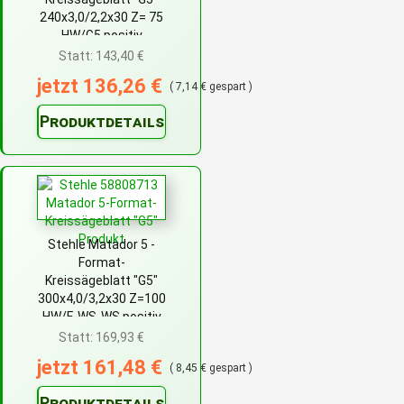
240x3,0/2,2x30 Z= 75
HW/G5 positiv
Statt: 143,40 €
jetzt 136,26 €
( 7,14 € gespart )
Produktdetails
Stehle Matador 5 -
Format-
Kreissägeblatt "G5"
300x4,0/3,2x30 Z=100
HW/F-WS-WS positiv
Statt: 169,93 €
jetzt 161,48 €
( 8,45 € gespart )
Produktdetails