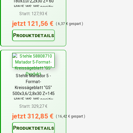
180x3,0/2,2x30 Z= 60
HW/F-WS-WS positiv
Statt: 127,93 €
jetzt 121,56 €
( 6,37 € gespart )
Produktdetails
Stehle Matador 5 -
Format-
Kreissägeblatt "G5"
500x3,6/2,8x30 Z=145
HW/F-WS-WS positiv
Statt: 329,27 €
jetzt 312,85 €
( 16,42 € gespart )
Produktdetails