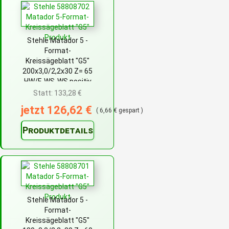
Stehle Matador 5 -
Format-
Kreissägeblatt "G5"
200x3,0/2,2x30 Z= 65
HW/F-WS-WS positiv
Statt: 133,28 €
jetzt 126,62 €
( 6,66 € gespart )
Produktdetails
Stehle Matador 5 -
Format-
Kreissägeblatt "G5"