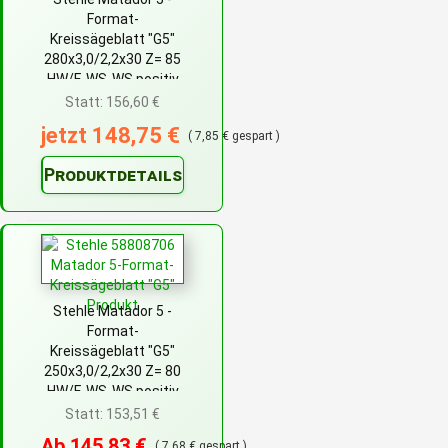
Format-
Kreissägeblatt "G5"
280x3,0/2,2x30 Z= 85
HW/F-WS-WS positiv
Statt: 156,60 €
jetzt 148,75 €
( 7,85 € gespart )
Produktdetails
Stehle Matador 5 -
Format-
Kreissägeblatt "G5"
250x3,0/2,2x30 Z= 80
HW/F-WS-WS positiv
Statt: 153,51 €
Ab 145,83 €
( 7,68 € gespart )