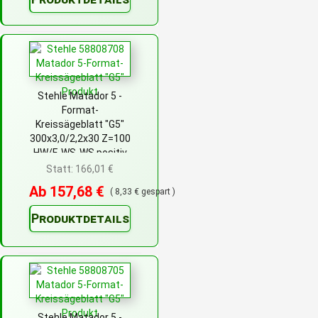
Stehle Matador 5 -
Format-
Kreissägeblatt "G5"
300x3,0/2,2x30 Z=100
HW/F-WS-WS positiv
Statt: 166,01 €
Ab 157,68 €
( 8,33 € gespart )
Produktdetails
Stehle Matador 5 -