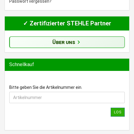
Passwort vergessen?
✓ Zertifizierter STEHLE Partner
Über uns
Schnellkauf
BITTE
Bitte geben Sie die Artikelnummer ein.
GEBEN
SIE
DIE
ARTIKELNUMMER
LOS
EIN.