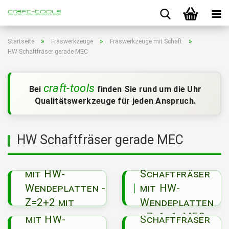
»
»
»
Startseite
Fräswerkzeuge
Fräswerkzeuge mit Schaft
HW Schaftfräser gerade MEC
craft-tools
Bei
finden Sie rund um die Uhr
Qualitätswerkzeuge für jeden Anspruch.
HW Schaftfräser gerade MEC
2233
Schaftfräser
2235
mit HW-
Schaftfräser
Wendeplatten -
mit HW-
2236
Z=2+2 mit
Wendeplatten
Schaftfräser
2237
wechselseitigem
- Z=1+1, MEC
mit HW-
Schaftfräser