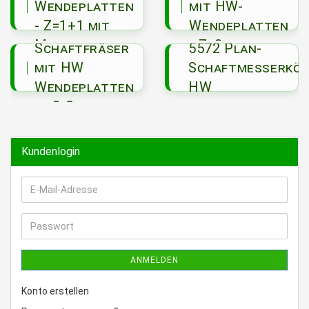
Achswinkel
Wendeplatten
mit HW-
- Z=1+1 mit
Wendeplatten
3520
Mini-
- Z=2
Schaftfräser
5572 Plan-
Wendeplatten
mit HW
Schaftmesserköp
Wendeplatten
HW
- t3-System
Kundenlogin
E-
Mail-
Adresse
Passwort
ANMELDEN
Konto erstellen