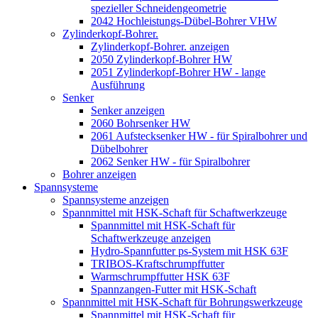
spezieller Schneidengeometrie
2042 Hochleistungs-Dübel-Bohrer VHW
Zylinderkopf-Bohrer.
Zylinderkopf-Bohrer. anzeigen
2050 Zylinderkopf-Bohrer HW
2051 Zylinderkopf-Bohrer HW - lange
Ausführung
Senker
Senker anzeigen
2060 Bohrsenker HW
2061 Aufstecksenker HW - für Spiralbohrer und
Dübelbohrer
2062 Senker HW - für Spiralbohrer
Bohrer anzeigen
Spannsysteme
Spannsysteme anzeigen
Spannmittel mit HSK-Schaft für Schaftwerkzeuge
Spannmittel mit HSK-Schaft für
Schaftwerkzeuge anzeigen
Hydro-Spannfutter ps-System mit HSK 63F
TRIBOS-Kraftschrumpffutter
Warmschrumpffutter HSK 63F
Spannzangen-Futter mit HSK-Schaft
Spannmittel mit HSK-Schaft für Bohrungswerkzeuge
Spannmittel mit HSK-Schaft für