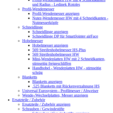
und Radius - Ledinek Rotoles
Profil-Wendemesser
Profil-Wendemesser anzeigen
Nuter-Wendemesser HW mit 4 Schneidkanten -
Nutmesserköpfe
Schneidlinge
Schneidlinge anzeigen
Schneidlinge DP für SmartJointer airFace
Hobelmesser
Hobelmesser anzeigen
569 Streifenhobelmesser HS-Plus
569 Streifenhobelmesser HW
Mini-Wendeplatten HW mit 2 Schneidkanten,
stirnseitig freigeschliffen
Handhobel - Wendeplatten HW - stirnseitig
schräg
Blanketts
Blanketts anzeigen
.525 Blanketts mit Rückenverzahnung HS
Universal Eurosystem - Profilmesser / Abweiser
Wende-/Wechselplatten, Messer anzeigen
Ersatzteile / Zubehör
Ersatzteile / Zubehör anzeigen
Schrauben / Gewindestifte