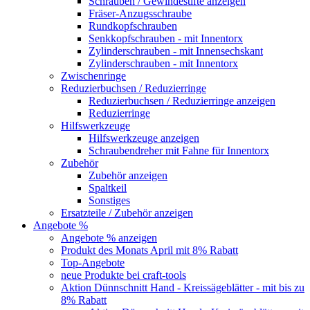
Schrauben / Gewindestifte anzeigen
Fräser-Anzugsschraube
Rundkopfschrauben
Senkkopfschrauben - mit Innentorx
Zylinderschrauben - mit Innensechskant
Zylinderschrauben - mit Innentorx
Zwischenringe
Reduzierbuchsen / Reduzierringe
Reduzierbuchsen / Reduzierringe anzeigen
Reduzierringe
Hilfswerkzeuge
Hilfswerkzeuge anzeigen
Schraubendreher mit Fahne für Innentorx
Zubehör
Zubehör anzeigen
Spaltkeil
Sonstiges
Ersatzteile / Zubehör anzeigen
Angebote %
Angebote % anzeigen
Produkt des Monats April mit 8% Rabatt
Top-Angebote
neue Produkte bei craft-tools
Aktion Dünnschnitt Hand - Kreissägeblätter - mit bis zu
8% Rabatt