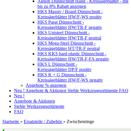
Aktion Dünnschnitt Hand - Kreissägeblätter - mit
bis zu 8% Rabatt anzeigen
HKS Massiv / Board Dünnschnitt -
Kreissägeblätter HW/F-WS positiv
HKS Parat Dünnschnitt -
Kreissägeblätter HW/TR-F negativ
HKS Unisteel Dünnschnitt -
Kreissägeblätter HW/TR-F neutral
HKS Mega-Steel Dünnschnitt -
Kreissägeblätter HT/TR-F neutral
HKS KKS hard plastic Dünnschnitt -
Kreissägeblätter HW/TR-F-FA negativ
HKS L Dünnschnitt -
Kreissägeblätter DP/F positiv
HKS K + G Dünnschnitt -
Kreissägeblätter HW/F-WS negativ
Angebote % anzeigen
Neu !
Angebote & Aktionen
Stehle Werkzeugsortimente
FAQ
Neu !
Angebote & Aktionen
Stehle Werkzeugsortimente
FAQ
Startseite
»
Ersatzteile / Zubehör
»
Zwischenringe