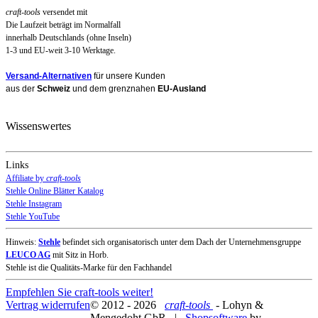
craft-tools
versendet mit
Die Laufzeit beträgt im Normalfall
innerhalb Deutschlands (ohne Inseln)
1-3 und EU-weit 3-10 Werktage.
Versand-Alternativen
für unsere Kunden
aus der
Schweiz
und dem grenznahen
EU-Ausland
Wissenswertes
Links
Affiliate by
craft-tools
Stehle Online Blätter Katalog
Stehle Instagram
Stehle YouTube
Hinweis:
Stehle
befindet sich organisatorisch unter dem Dach der Unternehmensgruppe
LEUCO AG
mit Sitz in Horb.
Stehle ist die Qualitäts-Marke für den Fachhandel
Empfehlen Sie craft-tools weiter!
Vertrag widerrufen
© 2012 - 2026
craft-tools
- Lohyn &
Mengedoht GbR |
Shopsoftware
by