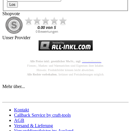
Los
Shopvote
Unser Provider
Alle Preise inkl. gesetzlicher MwSt., zzgl.
Versandkosten.
Firmen-, Marken- und Warenzeichen sind Eigentum ihrer Inhaber.
Hinweis: Produktbilder können leicht abweichen.
Alle Rechte vorbehalten.
Irrtümer und Preisänderungen möglich.
Mehr über...
Kontakt
Callback Service by craft-tools
AGB
Versand & Lieferung
Versanddienstleister ins Ausland