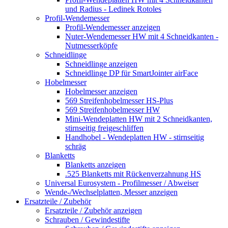
und Radius - Ledinek Rotoles
Profil-Wendemesser
Profil-Wendemesser anzeigen
Nuter-Wendemesser HW mit 4 Schneidkanten -
Nutmesserköpfe
Schneidlinge
Schneidlinge anzeigen
Schneidlinge DP für SmartJointer airFace
Hobelmesser
Hobelmesser anzeigen
569 Streifenhobelmesser HS-Plus
569 Streifenhobelmesser HW
Mini-Wendeplatten HW mit 2 Schneidkanten,
stirnseitig freigeschliffen
Handhobel - Wendeplatten HW - stirnseitig
schräg
Blanketts
Blanketts anzeigen
.525 Blanketts mit Rückenverzahnung HS
Universal Eurosystem - Profilmesser / Abweiser
Wende-/Wechselplatten, Messer anzeigen
Ersatzteile / Zubehör
Ersatzteile / Zubehör anzeigen
Schrauben / Gewindestifte