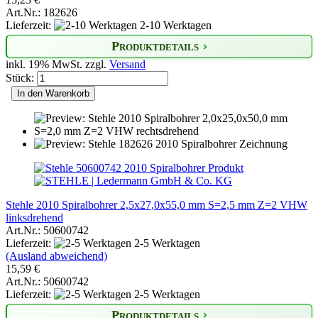
Art.Nr.: 182626
Lieferzeit:
2-10 Werktagen
Produktdetails
inkl. 19% MwSt. zzgl.
Versand
Stück:
In den Warenkorb
Stehle 2010 Spiralbohrer 2,5x27,0x55,0 mm S=2,5 mm Z=2 VHW
linksdrehend
Art.Nr.: 50600742
Lieferzeit:
2-5 Werktagen
(Ausland abweichend)
15,59 €
Art.Nr.: 50600742
Lieferzeit:
2-5 Werktagen
Produktdetails