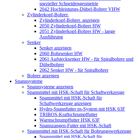
spezieller Schneidengeometrie
2042 Hochleistungs-Dübel-Bohrer VHW
Zylinderkopf-Bohrer.
Zylinderkopf-Bohrer. anzeigen
2050 Zylinderkopf-Bohrer HW
2051 Zylinderkopf-Bohrer HW - lange
Ausführung
Senker
Senker anzeigen
2060 Bohrsenker HW
2061 Aufstecksenker HW - für Spiralbohrer und
Dübelbohrer
2062 Senker HW - für Spiralbohrer
Bohrer anzeigen
Spannsysteme
Spannsysteme anzeigen
Spannmittel mit HSK-Schaft für Schaftwerkzeuge
Spannmittel mit HSK-Schaft für
Schaftwerkzeuge anzeigen
Hydro-Spannfutter ps-System mit HSK 63F
TRIBOS-Kraftschrumpffutter
Warmschrumpffutter HSK 63F
Spannzangen-Futter mit HSK-Schaft
Spannmittel mit HSK-Schaft für Bohrungswerkzeuge
Spannmittel mit HSK-Schaft für