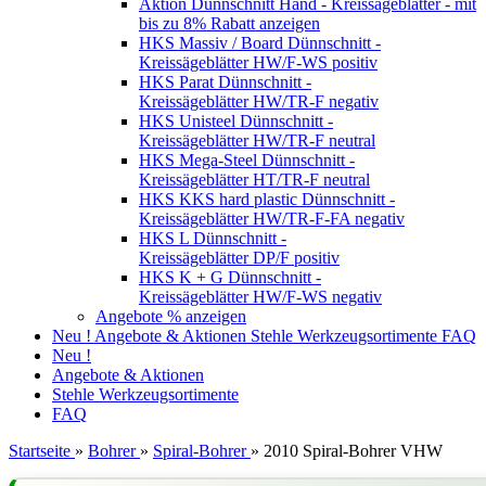
Aktion Dünnschnitt Hand - Kreissägeblätter - mit
bis zu 8% Rabatt anzeigen
HKS Massiv / Board Dünnschnitt -
Kreissägeblätter HW/F-WS positiv
HKS Parat Dünnschnitt -
Kreissägeblätter HW/TR-F negativ
HKS Unisteel Dünnschnitt -
Kreissägeblätter HW/TR-F neutral
HKS Mega-Steel Dünnschnitt -
Kreissägeblätter HT/TR-F neutral
HKS KKS hard plastic Dünnschnitt -
Kreissägeblätter HW/TR-F-FA negativ
HKS L Dünnschnitt -
Kreissägeblätter DP/F positiv
HKS K + G Dünnschnitt -
Kreissägeblätter HW/F-WS negativ
Angebote % anzeigen
Neu !
Angebote & Aktionen
Stehle Werkzeugsortimente
FAQ
Neu !
Angebote & Aktionen
Stehle Werkzeugsortimente
FAQ
Startseite
»
Bohrer
»
Spiral-Bohrer
»
2010 Spiral-Bohrer VHW