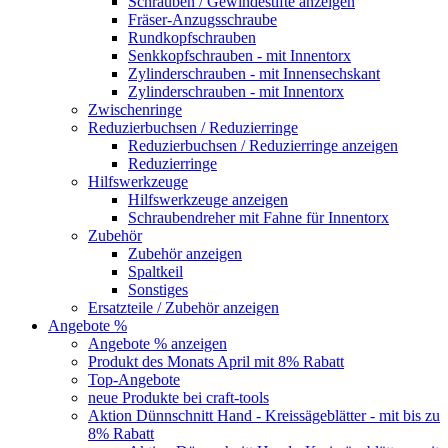
Schrauben / Gewindestifte anzeigen
Fräser-Anzugsschraube
Rundkopfschrauben
Senkkopfschrauben - mit Innentorx
Zylinderschrauben - mit Innensechskant
Zylinderschrauben - mit Innentorx
Zwischenringe
Reduzierbuchsen / Reduzierringe
Reduzierbuchsen / Reduzierringe anzeigen
Reduzierringe
Hilfswerkzeuge
Hilfswerkzeuge anzeigen
Schraubendreher mit Fahne für Innentorx
Zubehör
Zubehör anzeigen
Spaltkeil
Sonstiges
Ersatzteile / Zubehör anzeigen
Angebote %
Angebote % anzeigen
Produkt des Monats April mit 8% Rabatt
Top-Angebote
neue Produkte bei craft-tools
Aktion Dünnschnitt Hand - Kreissägeblätter - mit bis zu
8% Rabatt