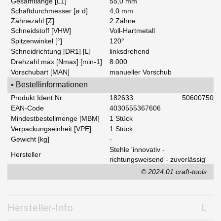
Gesamtlänge [L1]
55,0 mm
Schaftdurchmesser [ø d]
4,0 mm
Zähnezahl [Z]
2 Zähne
Schneidstoff [VHW]
Voll-Hartmetall
Spitzenwinkel [°]
120°
Schneidrichtung [DR1] [L]
linksdrehend
Drehzahl max [Nmax] [min-1]
8.000
Vorschubart [MAN]
manueller Vorschub
• Bestellinformationen
Produkt Ident.Nr.
182633
50600750
EAN-Code
4030555367606
Mindestbestellmenge [MBM]
1 Stück
Verpackungseinheit [VPE]
1 Stück
Gewicht [kg]
-
Stehle 'innovativ -
Hersteller
richtungsweisend - zuverlässig'
© 2024.01 craft-tools
Hersteller-Info