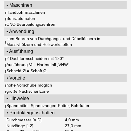
• Maschinen
Handbohrmaschinen
|
Bohrautomaten
|
CNC-Bearbeitungszentren
|
• Anwendung
zum Bohren von Durchgangs- und Dübellöchern in
|
Massivhölzern und Holzwerkstoffen
• Ausführung
2 Dachformschneiden mit 120°
|
Ausführung Voll-Hartmetall „VHW"
|
Schneid Ø = Schaft Ø
|
• Vorteile
hohe Vorschübe möglich
|
große Nachschärfzone
|
• Hinweise
Spannmittel: Spannzangen-Futter, Bohrfutter
|
• Produkteigenschaften
Durchmesser [ø D]
4,0 mm
Nutzlänge [L2]
27,0 mm