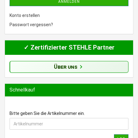
ANMELDEN
Konto erstellen
Passwort vergessen?
✓ Zertifizierter STEHLE Partner
Über uns
Schnellkauf
BITTE
Bitte geben Sie die Artikelnummer ein.
GEBEN
SIE
DIE
ARTIKELNUMMER