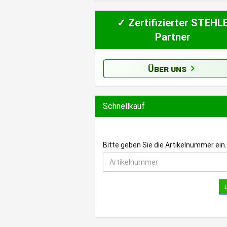
✓ Zertifizierter STEHL
Partner
Über uns
Schnellkauf
BITTE
Bitte geben Sie die Artikelnummer ein.
GEBEN
SIE
DIE
ARTIKELNUMMER
EIN.