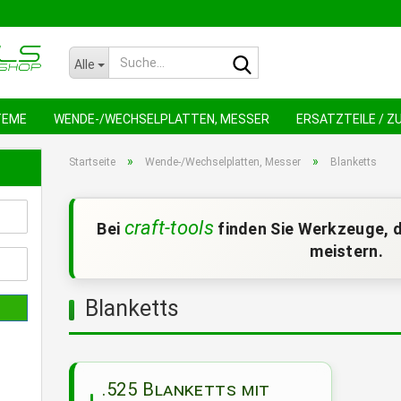
Suche...
Alle
TEME
WENDE-/WECHSELPLATTEN, MESSER
ERSATZTEILE / 
NEU !
AN
»
»
Startseite
Wende-/Wechselplatten, Messer
Blanketts
craft-tools
Bei
finden Sie Werkzeuge, d
meistern.
Blanketts
.525 Blanketts mit