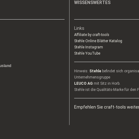
WISSENSWERTES
Links
Affiliate by
craft-tools
Stehle Online Blätter Katalog
Stehle Instagram
Stehle YouTube
usland
Hinweis:
Stehle
befindet sich organis
Unternehmensgruppe
LEUCO AG
mit Sitz in Horb.
Stehle ist die Qualitäts-Marke für den
Empfehlen Sie craft-tools weiter