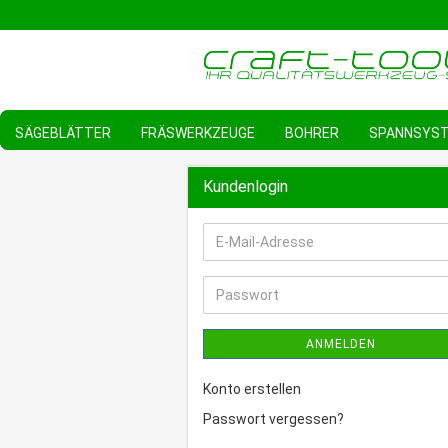
SÄGEBLÄTTER
FRÄSWERKZEUGE
BOHRER
SPANNSYS
Kundenlogin
E-
Mail-
Adresse
Passwort
ANMELDEN
Konto erstellen
Passwort vergessen?