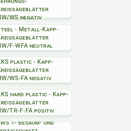
Gehrungs-
Kreissägeblätter
HW/WS negativ
Steel - Metall-Kapp-
Kreissägeblätter
HW/F-WFA neutral
KS plastic - Kapp-
Kreissägeblätter
HW/WS-FA negativ
KS hard plastic - Kapp-
Kreissägeblätter
HW/TR-F-FA positiv
WS 1- Besäum- und
ertigschnitt-