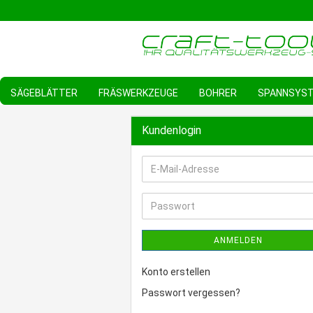
SÄGEBLÄTTER
FRÄSWERKZEUGE
BOHRER
SPANNSYS
Kundenlogin
E-
Mail-
Adresse
Passwort
ANMELDEN
Konto erstellen
Passwort vergessen?