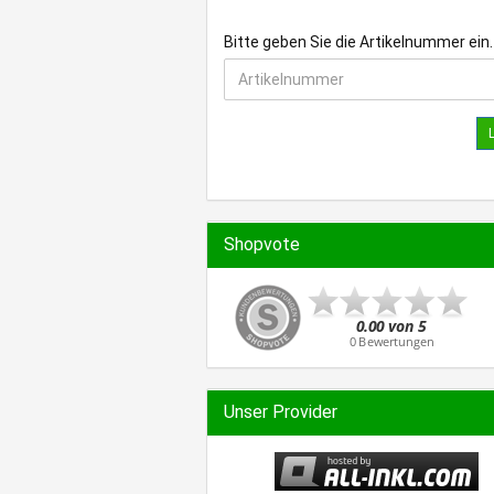
BITTE
Bitte geben Sie die Artikelnummer ein.
GEBEN
SIE
DIE
ARTIKELNUMMER
EIN.
Shopvote
Unser Provider