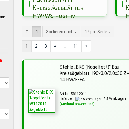
Kreissägeblätter
K
HW/WS positiv
H
ser
pro Seite
Sortieren nach
12 pro Seite
1
2
3
4
...
11
»
Stehle „BKS (Nagelfest)“ Bau-
Kreissägeblatt 190x3,0/2,0x30 Z
14 HW/F-FA
Art.Nr.: 58112011
Lieferzeit:
2-5 Werktagen
(Ausland abweichend)