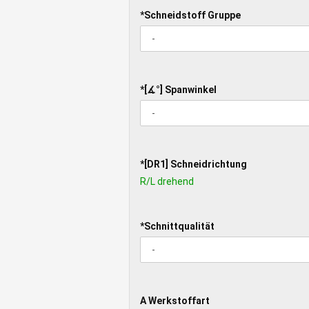
*SCHNEIDSTOFF
*Schneidstoff Gruppe
GRUPPE
*
*[∡°] Spanwinkel
[∡°]
SPANWINKEL
*
*[DR1] Schneidrichtung
[DR1]
R/L drehend
SCHNEIDRICHTUNG
*SCHNITTQUALITÄT
*Schnittqualität
A
A Werkstoffart