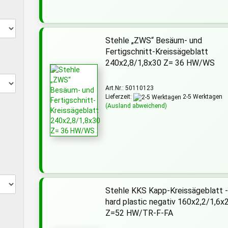
Stehle „ZWS“ Besäum- und
Fertigschnitt-Kreissägeblatt
240x2,8/1,8x30 Z= 36 HW/WS
Art.Nr.: 50110123
Lieferzeit:
2-5 Werktagen
(Ausland abweichend)
Stehle KKS Kapp-Kreissägeblatt 
hard plastic negativ 160x2,2/1,6x
Z=52 HW/TR-F-FA