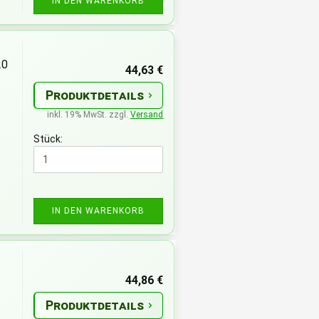
IN DEN WARENKORB
-
20
44,63 €
Produktdetails
inkl. 19% MwSt. zzgl.
Versand
Stück:
IN DEN WARENKORB
=
44,86 €
Produktdetails