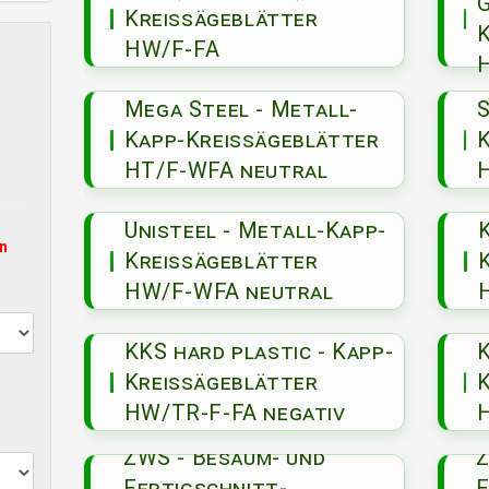
Kreissägeblätter
HW/F-FA
Mega Steel - Metall-
Kapp-Kreissägeblätter
HT/F-WFA neutral
Unisteel - Metall-Kapp-
K
Kreissägeblätter
HW/F-WFA neutral
KKS hard plastic - Kapp-
K
Kreissägeblätter
HW/TR-F-FA negativ
ZWS - Besäum- und
Z
Fertigschnitt-
F