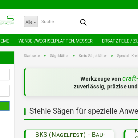
Suche...
Alle
TEME
WENDE-/WECHSELPLATTEN, MESSER
ERSATZTEILE / 
NEU !
AN
»
»
»
Startseite
Sägeblätter
Kreis-Sägeblätter
Special - Kre
craft
Werkzeuge von
zuverlässig, präzise und
Stehle Sägen für spezielle An
K
BKS (Nagelfest) - Bau-