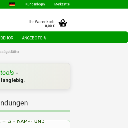
Kundenlogin
Merkzettel
Ihr Warenkorb
0,00 €
ZUBEHÖR
ANGEBOTE %
GEBOTE & AKTIONEN
STEHLE WERKZEUGSORTIMENTE
FAQ
issägeblätter
-tools
–
 langlebig.
wendungen
 + G - Kapp- und