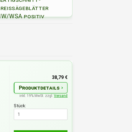
reissägeblätter
W/WSA positiv
=
38,79 €
Produktdetails
inkl. 19% MwSt. zzgl.
Versand
Stück: