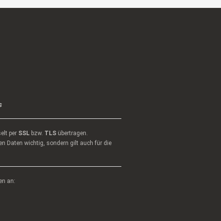
s
elt per
SSL
bzw.
TLS
übertragen.
n Daten wichtig, sondern gilt auch für die
en an: