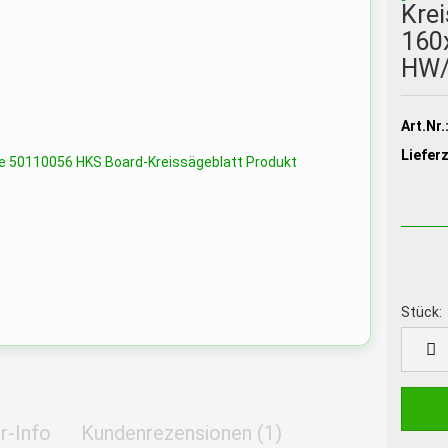
Krei
160
HW/
Art.Nr.
Lieferz
Stück:
Stück
r-Info
Kundenrezensionen (1)