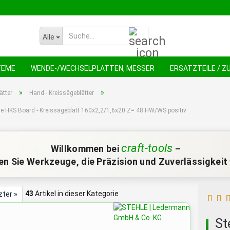
Suche...
Alle
TEME
WENDE-/WECHSELPLATTEN, MESSER
ERSATZTEILE / 
NEU !
AN
»
»
ätter
Hand - Kreissägeblätter
le HKS Board - Kreissägeblatt 160x2,2/1,6x20 Z= 48 HW/WS positiv
craft-tools
Willkommen bei
–
n Sie Werkzeuge, die Präzision und Zuverlässigkeit 
43
Artikel in dieser Kategorie
zter »
St