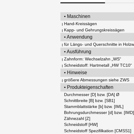
• Maschinen
Hand-Kreissägen
|
Kapp- und Gehrungskreissägen
|
• Anwendung
für Längs- und Querschnitte in Holzw
|
• Ausführung
Zahnform: Wechselzahn „WS“
|
Schneidstoff: Hartmetall „HW TC10“
|
• Hinweise
größere Abmessungen siehe ZWS
|
• Produkteigenschaften
Durchmesser [D] bzw. [DA] Ø
Schnittbreite [B] bzw. [SB1]
Stammblattstärke [b] bzw. [IML]
Bohrungsdurchmesser [d] bzw. [IMD
Zähnezahl [Z]
Schneidstoff [HW]
Schneidstoff Spezifilkation [CMSS1]