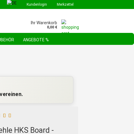
Kundenlogin
Merkzettel
Ihr Warenkorb
0,00 €
ZUBEHÖR
ANGEBOTE %
GEBOTE & AKTIONEN
STEHLE WERKZEUGSORTIMENTE
FAQ
vereinen.
ehle HKS Board -