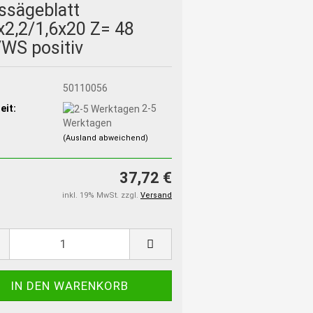
ssägeblatt
x2,2/1,6x20 Z= 48
WS positiv
:
50110056
eit:
2-5
Werktagen
(Ausland abweichend)
37,72 €
inkl. 19% MwSt. zzgl.
Versand