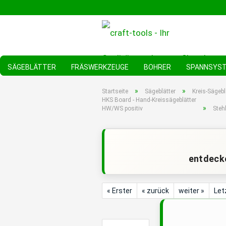
SÄGEBLÄTTER
FRÄSWERKZEUGE
BOHRER
SPANNSYS
»
»
Startseite
Sägeblätter
Kreis-Sägebl
HKS Board - Hand-Kreissägeblätter
»
HW/WS positiv
Steh
entdecke
« Erster
« zurück
weiter »
Let