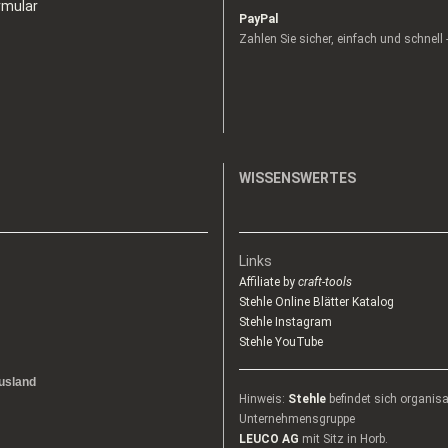
rmular
PayPal
Zahlen Sie sicher, einfach und schnell
WISSENSWERTES
Links
Affiliate by
craft-tools
Stehle Online Blätter Katalog
Stehle Instagram
Stehle YouTube
usland
Hinweis:
Stehle
befindet sich organis
Unternehmensgruppe
LEUCO AG
mit Sitz in Horb.