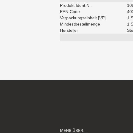
Produkt Ident.Nr.
10
EAN-Code
40
Verpackungseinheit [VP]
1 
Mindestbestellmenge
1 
Hersteller
Ste
MEHR ÜBER...