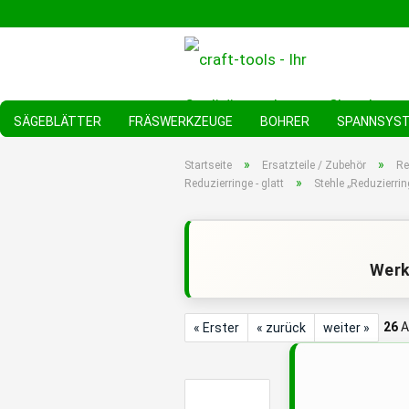
SÄGEBLÄTTER
FRÄSWERKZEUGE
BOHRER
SPANNSYS
»
»
Startseite
Ersatzteile / Zubehör
Re
»
Reduzierringe - glatt
Stehle „Reduzierri
Werk
26
A
« Erster
« zurück
weiter »