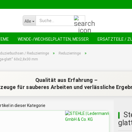
Suche...
Alle
TEME
WENDE-/WECHSELPLATTEN, MESSER
ERSATZTEILE / 
NEU !
AN
»
»
duzierbuchsen / Reduzierringe
Reduzierringe
nge-glatt“ 60x2,8x30 mm
Qualität aus Erfahrung –
zeuge für sauberes Arbeiten und verlässliche Ergeb
rtikel in dieser Kategorie
St
gla