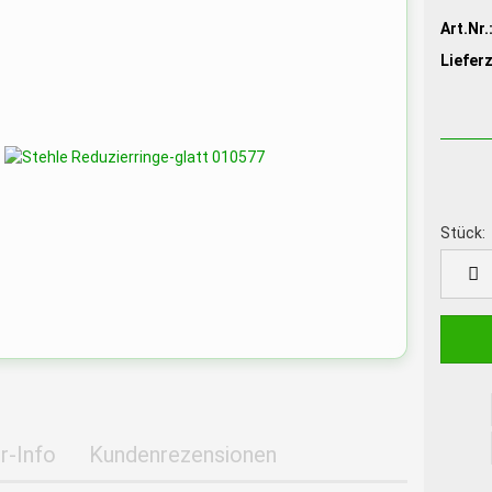
Art.Nr.
Lieferz
Stück:
Stück
r-Info
Kundenrezensionen