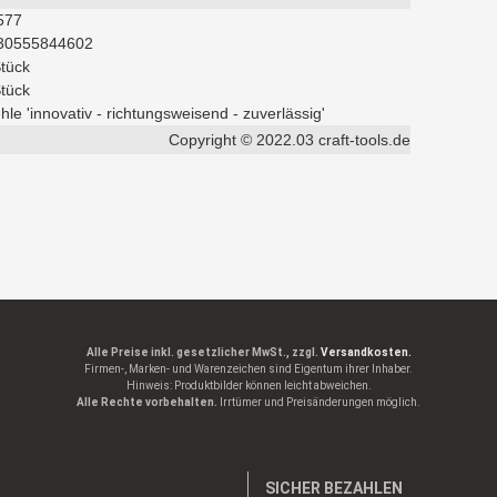
577
30555844602
Stück
Stück
hle 'innovativ - richtungsweisend - zuverlässig'
Copyright © 2022.03 craft-tools.de
Alle Preise inkl. gesetzlicher MwSt., zzgl.
Versandkosten.
Firmen-, Marken- und Warenzeichen sind Eigentum ihrer Inhaber.
Hinweis: Produktbilder können leicht abweichen.
Alle Rechte vorbehalten.
Irrtümer und Preisänderungen möglich.
SICHER BEZAHLEN