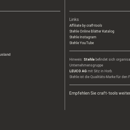
Links
Affiliate by
craft-tools
Stehle Online Blätter Katalog
Stehle Instagram
Stehle YouTube
usland
Hinweis:
Stehle
befindet sich organis
Unternehmensgruppe
LEUCO AG
mit Sitz in Horb.
Stehle ist die Qualitäts-Marke für den
Empfehlen Sie craft-tools weiter