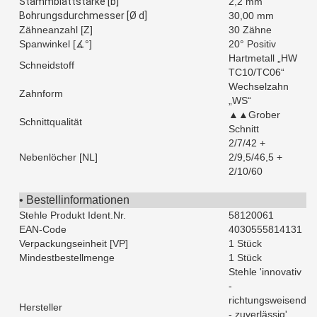
Stammblattstärke [b]
2,2 mm
Bohrungsdurchmesser [Ø d]
30,00 mm
Zähneanzahl [Z]
30 Zähne
Spanwinkel [∡°]
20° Positiv
Hartmetall „HW
Schneidstoff
TC10/TC06“
Wechselzahn
Zahnform
„WS“
▲▲Grober
Schnittqualität
Schnitt
2/7/42 +
Nebenlöcher [NL]
2/9,5/46,5 +
2/10/60
• Bestellinformationen
Stehle Produkt Ident.Nr.
58120061
EAN-Code
4030555814131
Verpackungseinheit [VP]
1 Stück
Mindestbestellmenge
1 Stück
Stehle 'innovativ
-
richtungsweisend
Hersteller
- zuverlässig'