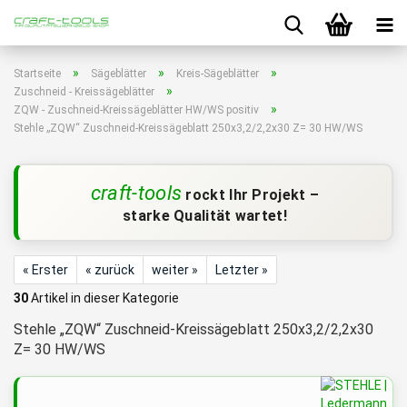
»
»
»
Startseite
Sägeblätter
Kreis-Sägeblätter
»
Zuschneid - Kreissägeblätter
»
ZQW - Zuschneid-Kreissägeblätter HW/WS positiv
Stehle „ZQW“ Zuschneid-Kreissägeblatt 250x3,2/2,2x30 Z= 30 HW/WS
craft-tools
rockt Ihr Projekt –
starke Qualität wartet!
« Erster
« zurück
weiter »
Letzter »
30
Artikel in dieser Kategorie
Stehle „ZQW“ Zuschneid-Kreissägeblatt 250x3,2/2,2x30
Z= 30 HW/WS