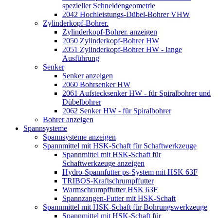
spezieller Schneidengeometrie
2042 Hochleistungs-Dübel-Bohrer VHW
Zylinderkopf-Bohrer.
Zylinderkopf-Bohrer. anzeigen
2050 Zylinderkopf-Bohrer HW
2051 Zylinderkopf-Bohrer HW - lange
Ausführung
Senker
Senker anzeigen
2060 Bohrsenker HW
2061 Aufstecksenker HW - für Spiralbohrer und
Dübelbohrer
2062 Senker HW - für Spiralbohrer
Bohrer anzeigen
Spannsysteme
Spannsysteme anzeigen
Spannmittel mit HSK-Schaft für Schaftwerkzeuge
Spannmittel mit HSK-Schaft für
Schaftwerkzeuge anzeigen
Hydro-Spannfutter ps-System mit HSK 63F
TRIBOS-Kraftschrumpffutter
Warmschrumpffutter HSK 63F
Spannzangen-Futter mit HSK-Schaft
Spannmittel mit HSK-Schaft für Bohrungswerkzeuge
Spannmittel mit HSK-Schaft für