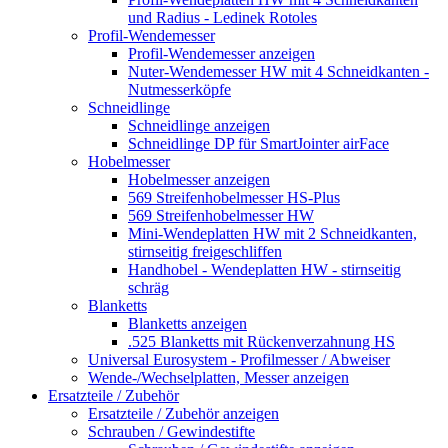
und Radius - Ledinek Rotoles
Profil-Wendemesser
Profil-Wendemesser anzeigen
Nuter-Wendemesser HW mit 4 Schneidkanten -
Nutmesserköpfe
Schneidlinge
Schneidlinge anzeigen
Schneidlinge DP für SmartJointer airFace
Hobelmesser
Hobelmesser anzeigen
569 Streifenhobelmesser HS-Plus
569 Streifenhobelmesser HW
Mini-Wendeplatten HW mit 2 Schneidkanten,
stirnseitig freigeschliffen
Handhobel - Wendeplatten HW - stirnseitig
schräg
Blanketts
Blanketts anzeigen
.525 Blanketts mit Rückenverzahnung HS
Universal Eurosystem - Profilmesser / Abweiser
Wende-/Wechselplatten, Messer anzeigen
Ersatzteile / Zubehör
Ersatzteile / Zubehör anzeigen
Schrauben / Gewindestifte