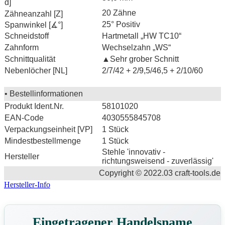
d]
20 Zähne
Zähneanzahl [Z]
25° Positiv
Spanwinkel [∡°]
Schneidstoff
Hartmetall „HW TC10“
Zahnform
Wechselzahn „WS“
Schnittqualität
▲Sehr grober Schnitt
Nebenlöcher [NL]
2/7/42 + 2/9,5/46,5 + 2/10/60
• Bestellinformationen
Produkt Ident.Nr.
58101020
EAN-Code
4030555845708
Verpackungseinheit [VP]
1 Stück
Mindestbestellmenge
1 Stück
Stehle 'innovativ -
Hersteller
richtungsweisend - zuverlässig'
Copyright © 2022.03 craft-tools.de
Hersteller-Info
Eingetragener Handelsname