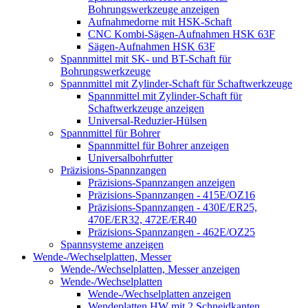
Bohrungswerkzeuge anzeigen
Aufnahmedorne mit HSK-Schaft
CNC Kombi-Sägen-Aufnahmen HSK 63F
Sägen-Aufnahmen HSK 63F
Spannmittel mit SK- und BT-Schaft für
Bohrungswerkzeuge
Spannmittel mit Zylinder-Schaft für Schaftwerkzeuge
Spannmittel mit Zylinder-Schaft für
Schaftwerkzeuge anzeigen
Universal-Reduzier-Hülsen
Spannmittel für Bohrer
Spannmittel für Bohrer anzeigen
Universalbohrfutter
Präzisions-Spannzangen
Präzisions-Spannzangen anzeigen
Präzisions-Spannzangen - 415E/OZ16
Präzisions-Spannzangen - 430E/ER25,
470E/ER32, 472E/ER40
Präzisions-Spannzangen - 462E/OZ25
Spannsysteme anzeigen
Wende-/Wechselplatten, Messer
Wende-/Wechselplatten, Messer anzeigen
Wende-/Wechselplatten
Wende-/Wechselplatten anzeigen
Wendeplatten HW mit 2 Schneidkanten