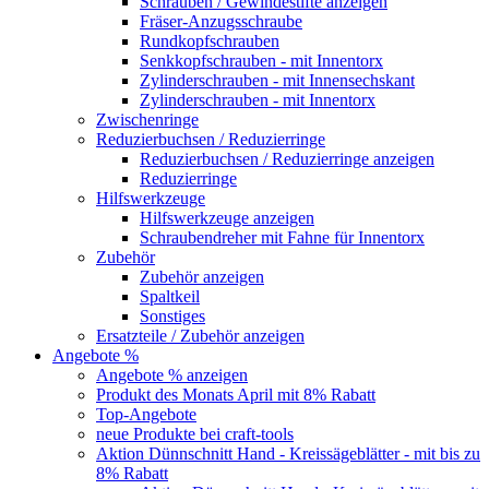
Schrauben / Gewindestifte anzeigen
Fräser-Anzugsschraube
Rundkopfschrauben
Senkkopfschrauben - mit Innentorx
Zylinderschrauben - mit Innensechskant
Zylinderschrauben - mit Innentorx
Zwischenringe
Reduzierbuchsen / Reduzierringe
Reduzierbuchsen / Reduzierringe anzeigen
Reduzierringe
Hilfswerkzeuge
Hilfswerkzeuge anzeigen
Schraubendreher mit Fahne für Innentorx
Zubehör
Zubehör anzeigen
Spaltkeil
Sonstiges
Ersatzteile / Zubehör anzeigen
Angebote %
Angebote % anzeigen
Produkt des Monats April mit 8% Rabatt
Top-Angebote
neue Produkte bei craft-tools
Aktion Dünnschnitt Hand - Kreissägeblätter - mit bis zu
8% Rabatt