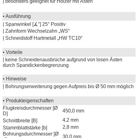
| besonders geeignet für Hölzer mit Ästen
• Ausführung
| Spanwinkel [∡°] 25° Positiv
| Zahnform Wechselzahn „WS“
| Schneidstoff Hartmetall „HW TC10“
• Vorteile
| keine Schneidenausbrüche aufgrund von losen Ästen
durch Spandickenbegrenzung
• Hinweise
| Bohrungserweiterung gegen Aufpreis bis Ø 50 mm möglich
• Produkteigenschaften
Flugkreisdurchmesser [Ø
450,0 mm
D]
4,2 mm
Schnittbreite [B]
2,8 mm
Stammblattstärke [b]
Bohrungsdurchmesser [Ø
30,0 mm