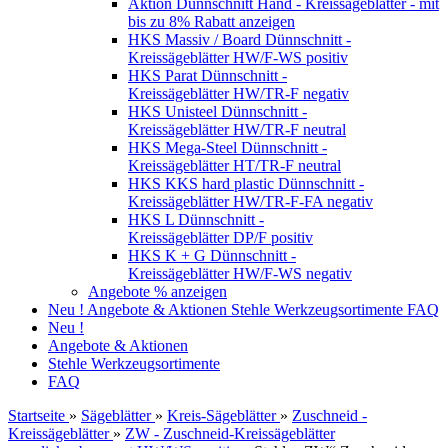
Aktion Dünnschnitt Hand - Kreissägeblätter - mit
bis zu 8% Rabatt anzeigen
HKS Massiv / Board Dünnschnitt -
Kreissägeblätter HW/F-WS positiv
HKS Parat Dünnschnitt -
Kreissägeblätter HW/TR-F negativ
HKS Unisteel Dünnschnitt -
Kreissägeblätter HW/TR-F neutral
HKS Mega-Steel Dünnschnitt -
Kreissägeblätter HT/TR-F neutral
HKS KKS hard plastic Dünnschnitt -
Kreissägeblätter HW/TR-F-FA negativ
HKS L Dünnschnitt -
Kreissägeblätter DP/F positiv
HKS K + G Dünnschnitt -
Kreissägeblätter HW/F-WS negativ
Angebote % anzeigen
Neu !
Angebote & Aktionen
Stehle Werkzeugsortimente
FAQ
Neu !
Angebote & Aktionen
Stehle Werkzeugsortimente
FAQ
Startseite
»
Sägeblätter
»
Kreis-Sägeblätter
»
Zuschneid -
Kreissägeblätter
»
ZW - Zuschneid-Kreissägeblätter