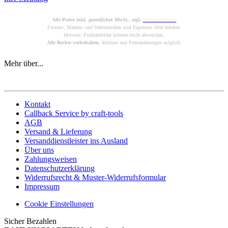
Alle Preise inkl. gesetzlicher MwSt., zzgl.
Versandkosten.
Firmen-, Marken- und Warenzeichen sind Eigentum ihrer Inhaber.
Hinweis: Produktbilder können leicht abweichen.
Alle Rechte vorbehalten.
Irrtümer und Preisänderungen möglich.
Mehr über...
Kontakt
Callback Service by craft-tools
AGB
Versand & Lieferung
Versanddienstleister ins Ausland
Über uns
Zahlungsweisen
Datenschutzerklärung
Widerrufsrecht & Muster-Widerrufsformular
Impressum
Cookie Einstellungen
Sicher Bezahlen