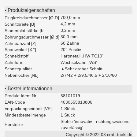
• Produkteigenschaften
700,0 mm
Flugkreisdurchmesser [Ø D]
4,2 mm
Schnittbreite [B]
3,2 mm
Stammblattstärke [b]
30,0 mm
Bohrungsdurchmesser [Ø d]
60 Zähne
Zähneanzahl [Z]
Spanwinkel [∡°]
20° Positiv
Schneidstoff
Hartmetall „HW TC10“
Zahnform
Wechselzahn „WS“
Schnittqualität
▲Sehr grober Schnitt
Nebenlöcher [NL]
2/7/42 + 2/9,5/46,5 + 2/10/60
• Bestellinformationen
Produkt Ident.Nr.
58101019
EAN-Code
4030555813806
Verpackungseinheit [VP]
1 Stück
Mindestbestellmenge
1 Stück
Stehle 'innovativ - richtungsweisend -
Hersteller
zuverlässig'
Copyright © 2022.03 craft-tools.de