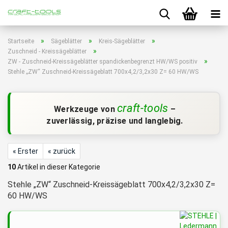
»
»
»
Startseite
Sägeblätter
Kreis-Sägeblätter
»
Zuschneid - Kreissägeblätter
»
ZW - Zuschneid-Kreissägeblätter spandickenbegrenzt HW/WS positiv
Stehle „ZW“ Zuschneid-Kreissägeblatt 700x4,2/3,2x30 Z= 60 HW/WS
craft-tools
Werkzeuge von
–
zuverlässig, präzise und langlebig.
« Erster
« zurück
10
Artikel in dieser Kategorie
Stehle „ZW“ Zuschneid-Kreissägeblatt 700x4,2/3,2x30 Z=
60 HW/WS