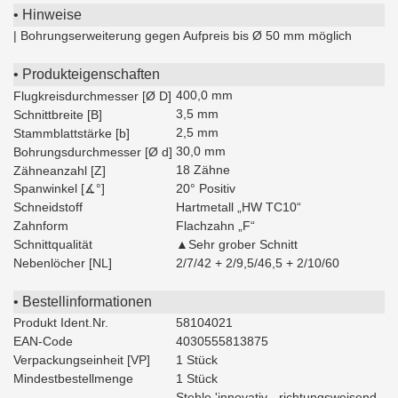
• Hinweise
| Bohrungserweiterung gegen Aufpreis bis Ø 50 mm möglich
• Produkteigenschaften
400,0 mm
Flugkreisdurchmesser [Ø D]
3,5 mm
Schnittbreite [B]
2,5 mm
Stammblattstärke [b]
30,0 mm
Bohrungsdurchmesser [Ø d]
18 Zähne
Zähneanzahl [Z]
Spanwinkel [∡°]
20° Positiv
Schneidstoff
Hartmetall „HW TC10“
Zahnform
Flachzahn „F“
Schnittqualität
▲Sehr grober Schnitt
Nebenlöcher [NL]
2/7/42 + 2/9,5/46,5 + 2/10/60
• Bestellinformationen
Produkt Ident.Nr.
58104021
EAN-Code
4030555813875
Verpackungseinheit [VP]
1 Stück
Mindestbestellmenge
1 Stück
Stehle 'innovativ - richtungsweisend -