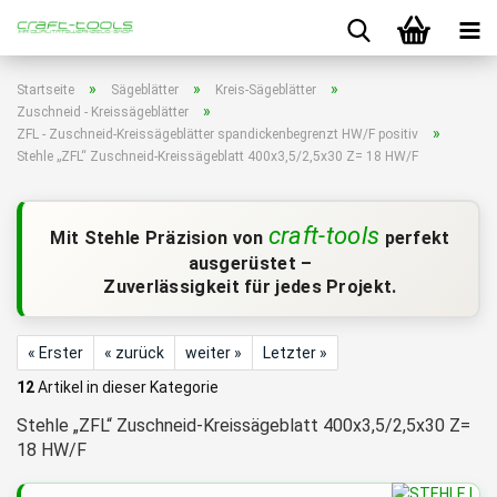
»
»
»
Startseite
Sägeblätter
Kreis-Sägeblätter
»
Zuschneid - Kreissägeblätter
»
ZFL - Zuschneid-Kreissägeblätter spandickenbegrenzt HW/F positiv
Stehle „ZFL“ Zuschneid-Kreissägeblatt 400x3,5/2,5x30 Z= 18 HW/F
craft-tools
Mit Stehle Präzision von
perfekt
ausgerüstet –
Zuverlässigkeit für jedes Projekt.
« Erster
« zurück
weiter »
Letzter »
12
Artikel in dieser Kategorie
Stehle „ZFL“ Zuschneid-Kreissägeblatt 400x3,5/2,5x30 Z=
18 HW/F