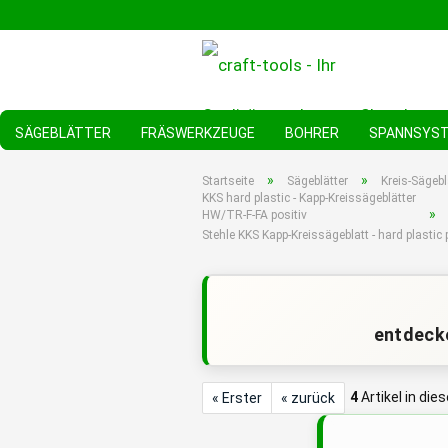
SÄGEBLÄTTER
FRÄSWERKZEUGE
BOHRER
SPANNSYS
»
»
Startseite
Sägeblätter
Kreis-Sägebl
KKS hard plastic - Kapp-Kreissägeblätter
»
HW/TR-F-FA positiv
Stehle KKS Kapp-Kreissägeblatt - hard plast
entdecke
4
Artikel in die
« Erster
« zurück