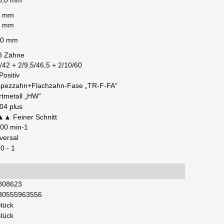
0,0 mm
5 mm
8 mm
,0 mm
8 Zähne
/42 + 2/9,5/46,5 + 2/10/60
Positiv
apezzahn+Flachzahn-Fase „TR-F-FA“
rtmetall „HW“
04 plus
▲ Feiner Schnitt
800 min-1
versal
 0 - 1
808623
30555963556
Stück
Stück