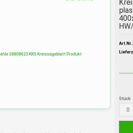
Krei
plas
400
HW/
Art.Nr.
Lieferz
Stück:
Stück