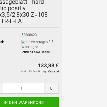
ssägeblatt - hard
tic positiv
x3,5/2,8x30 Z=108
TR-F-FA
:
58808623
eit:
2-5
Werktagen
(Ausland abweichend)
133,88 €
inkl. 19% MwSt. zzgl.
Versand