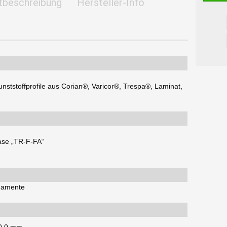
tbeschreibung
Hersteller-Info
unststoffprofile aus Corian®, Varicor®, Trespa®, Laminat,
ase „TR-F-FA“
namente