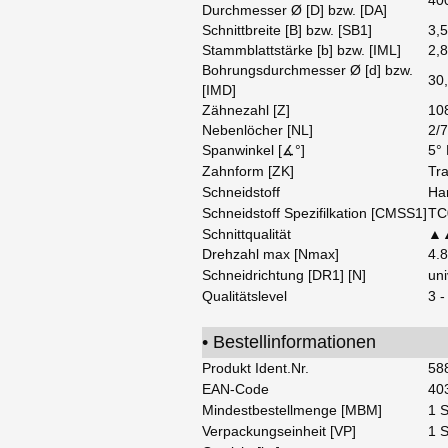
40
Durchmesser Ø [D] bzw. [DA]
Schnittbreite [B] bzw. [SB1]
3,
Stammblattstärke [b] bzw. [IML]
2,
Bohrungsdurchmesser Ø [d] bzw.
30
[IMD]
Zähnezahl [Z]
10
Nebenlöcher [NL]
2/7
Spanwinkel [∡°]
5° 
Zahnform [ZK]
Tr
Schneidstoff
Ha
Schneidstoff Spezifilkation [CMSS1]
TC
Schnittqualität
▲▲
Drehzahl max [Nmax]
4.
Schneidrichtung [DR1] [N]
uni
Qualitätslevel
3 -
• Bestellinformationen
Produkt Ident.Nr.
58
EAN-Code
40
Mindestbestellmenge [MBM]
1 
Verpackungseinheit [VP]
1 