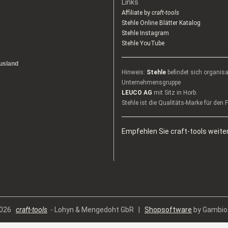
Links
Affiliate by
craft-tools
Stehle Online Blätter Katalog
Stehle Instagram
Stehle YouTube
usland
Hinweis:
Stehle
befindet sich organis
Unternehmensgruppe
LEUCO AG
mit Sitz in Horb.
Stehle ist die Qualitäts-Marke für den
Empfehlen Sie craft-tools weiter
 2026
craft-tools
- Lohyn & Mengedoht GbR |
Shopsoftware
by Gambio