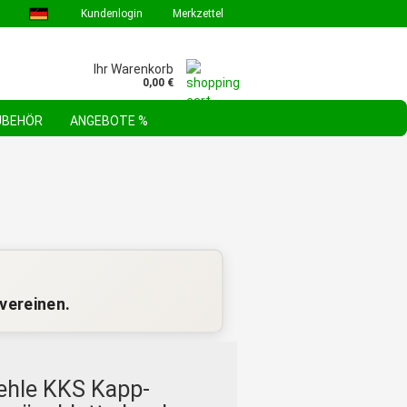
Kundenlogin
Merkzettel
Ihr Warenkorb
0,00 €
ZUBEHÖR
ANGEBOTE %
GEBOTE & AKTIONEN
STEHLE WERKZEUGSORTIMENTE
FAQ
vereinen.
ehle KKS Kapp-