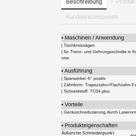
Beschreibung
• Produk
Kundenrezensionen
• Maschinen / Anwendung
| Tischkreissägen
| für Trenn- und Gehrungsschnitte in K
usw.
• Ausführung
| Spanwinkel ∢° positiv
| Zahnform: Trapezzahn+Flachzahn-F
| Schneidstoff: TC04 plus
• Vorteile
| Geräuschreduzierung durch Laseror
• Produkteigenschaften
Äußerster Schneidenpunkt