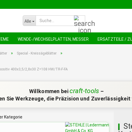
Suche...
Alle
TEME
WENDE-/WECHSELPLATTEN, MESSER
ERSATZTEILE / 
NEU !
AN
»
»
ätter
Special - Kreissägeblätter
ic positiv 400x3,5/2,8x30 Z=108 HW/TR-F-FA
craft-tools
Willkommen bei
–
n Sie Werkzeuge, die Präzision und Zuverlässigkeit 
ser Kategorie
St