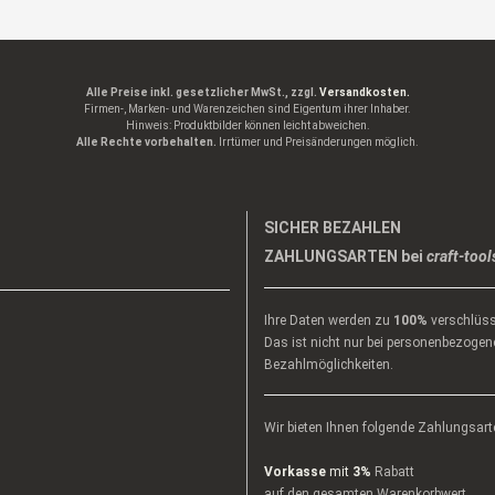
Alle Preise inkl. gesetzlicher MwSt., zzgl.
Versandkosten.
Firmen-, Marken- und Warenzeichen sind Eigentum ihrer Inhaber.
Hinweis: Produktbilder können leicht abweichen.
Alle Rechte vorbehalten.
Irrtümer und Preisänderungen möglich.
SICHER BEZAHLEN
ZAHLUNGSARTEN bei
craft-tool
Ihre Daten werden zu
100%
verschlüss
Das ist nicht nur bei personenbezogene
Bezahlmöglichkeiten.
Wir bieten Ihnen folgende Zahlungsart
Vorkasse
mit
3%
Rabatt
auf den gesamten Warenkorbwert