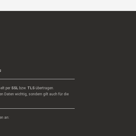
s
elt per
SSL
bzw.
TLS
übertragen.
n Daten wichtig, sondern gilt auch für die
en an: