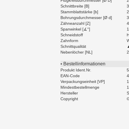
Flugkreisdurchmesser [Ø D]
2
Schnittbreite [B]
3
Stammblattstärke [b]
2
Bohrungsdurchmesser [Ø d]
3
Zähneanzahl [Z]
4
Spanwinkel [∡°]
1
Schneidstoff
H
Zahnform
W
Schnittqualität
▲
Nebenlöcher [NL]
2
• Bestellinformationen
Produkt Ident.Nr.
5
EAN-Code
4
Verpackungseinheit [VP]
1
Mindestbestellmenge
1
Hersteller
S
Copyright
©