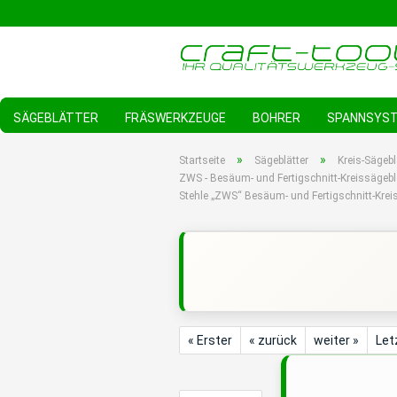
SÄGEBLÄTTER
FRÄSWERKZEUGE
BOHRER
SPANNSYS
»
»
Startseite
Sägeblätter
Kreis-Sägebl
ZWS - Besäum- und Fertigschnitt-Kreissägebl
Stehle „ZWS“ Besäum- und Fertigschnitt-Kre
« Erster
« zurück
weiter »
Let