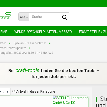
Suche...
Alle
TEME
WENDE-/WECHSELPLATTEN, MESSER
ERSATZTEILE / 
NEU !
AN
»
»
ätter
Special - Kreissägeblätter
»
ätter HW/WS positiv
issägeblatt 200x3,2/2,2x30 Z= 48 HW/WS
craft-tools
Bei
finden Sie die besten Tools –
für jeden Job perfekt.
44
Artikel in dieser Kategorie
zter »
St
und 