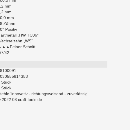
00,0 mm
,2 mm
,2 mm
0,0 mm
8 Zähne
0° Positiv
artmetall „HW TC06“
echselzahn „WS“
▲▲Feiner Schnitt
/7/42
8100091
030555814353
 Stück
 Stück
tehle 'innovativ - richtungsweisend - zuverlässig'
 2022.03 craft-tools.de