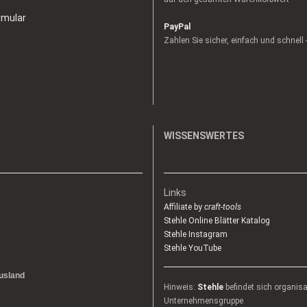
rmular
PayPal
Zahlen Sie sicher, einfach und schnell
WISSENSWERTES
Links
Affiliate by
craft-tools
Stehle Online Blätter Katalog
Stehle Instagram
Stehle YouTube
usland
Hinweis:
Stehle
befindet sich organis
Unternehmensgruppe