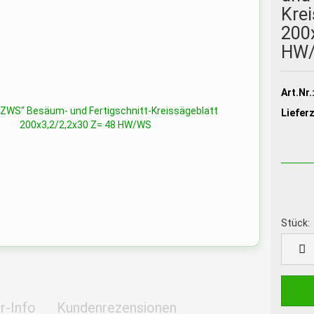
Krei
200
HW
Art.Nr.
Lieferz
Stück:
Stück
r-Info
Kundenrezensionen