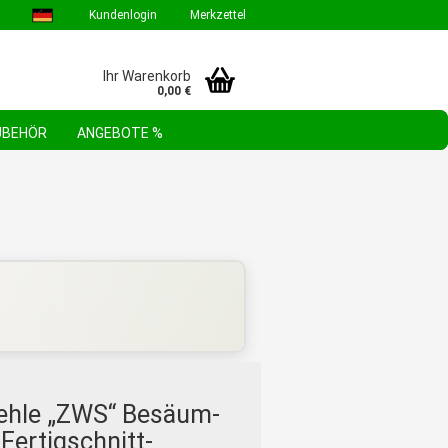
Kundenlogin
Merkzettel
Ihr Warenkorb
0,00 €
ZUBEHÖR
ANGEBOTE %
GEBOTE & AKTIONEN
STEHLE WERKZEUGSORTIMENTE
FAQ
ehle „ZWS“ Besäum-
Fertigschnitt-