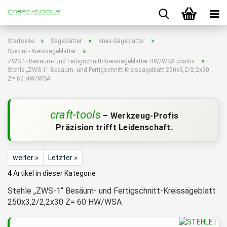
»
»
»
Startseite
Sägeblätter
Kreis-Sägeblätter
»
Special - Kreissägeblätter
»
ZWS 1- Besäum- und Fertigschnitt-Kreissägeblätter HW/WSA positiv
Stehle „ZWS-1“ Besäum- und Fertigschnitt-Kreissägeblatt 250x3,2/2,2x30
Z= 60 HW/WSA
craft-tools
– Werkzeug-Profis
Präzision trifft Leidenschaft.
weiter »
Letzter »
4
Artikel in dieser Kategorie
Stehle „ZWS-1“ Besäum- und Fertigschnitt-Kreissägeblatt
250x3,2/2,2x30 Z= 60 HW/WSA