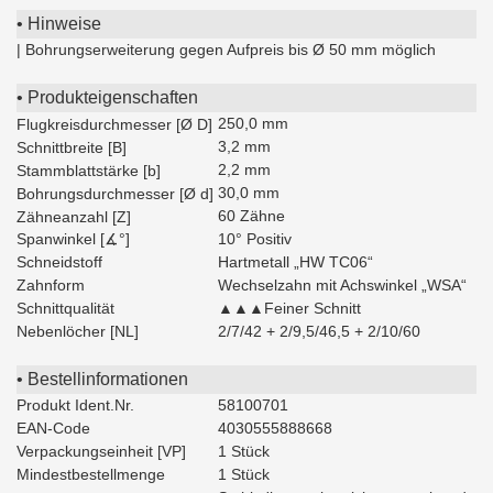
• Hinweise
| Bohrungserweiterung gegen Aufpreis bis Ø 50 mm möglich
• Produkteigenschaften
250,0 mm
Flugkreisdurchmesser [Ø D]
3,2 mm
Schnittbreite [B]
2,2 mm
Stammblattstärke [b]
30,0 mm
Bohrungsdurchmesser [Ø d]
60 Zähne
Zähneanzahl [Z]
Spanwinkel [∡°]
10° Positiv
Schneidstoff
Hartmetall „HW TC06“
Zahnform
Wechselzahn mit Achswinkel „WSA“
Schnittqualität
▲▲▲Feiner Schnitt
Nebenlöcher [NL]
2/7/42 + 2/9,5/46,5 + 2/10/60
• Bestellinformationen
Produkt Ident.Nr.
58100701
EAN-Code
4030555888668
Verpackungseinheit [VP]
1 Stück
Mindestbestellmenge
1 Stück