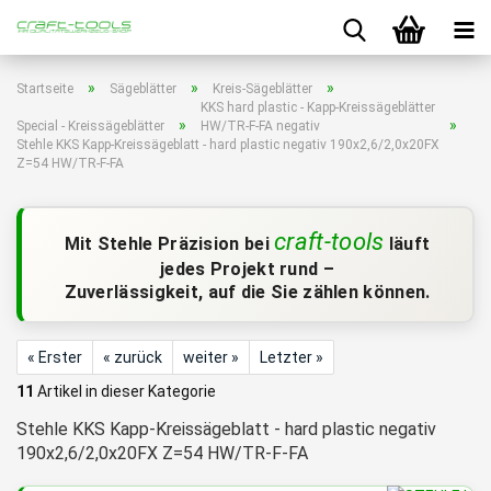
»
»
»
Startseite
Sägeblätter
Kreis-Sägeblätter
KKS hard plastic - Kapp-Kreissägeblätter
»
»
Special - Kreissägeblätter
HW/TR-F-FA negativ
Stehle KKS Kapp-Kreissägeblatt - hard plastic negativ 190x2,6/2,0x20FX
Z=54 HW/TR-F-FA
craft-tools
Mit Stehle Präzision bei
läuft
jedes Projekt rund –
Zuverlässigkeit, auf die Sie zählen können.
« Erster
« zurück
weiter »
Letzter »
11
Artikel in dieser Kategorie
Stehle KKS Kapp-Kreissägeblatt - hard plastic negativ
190x2,6/2,0x20FX Z=54 HW/TR-F-FA