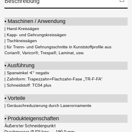
Beschreibung
• Maschinen / Anwendung
| Hand-Kreissägen
| Kapp- und Gehrungskreissägen
| Tischkreissägen
| für Trenn- und Gehrungsschnitte in Kunststoffprofile aus
Corian®, Varicor®, Trespa®, Laminat, usw.
• Ausführung
| Spanwinkel ∢° negativ
| Zahnform: Trapezzahn+Flachzahn-Fase „TR-F-FA“
| Schneidstoff: TC04 plus
• Vorteile
| Geräuschreduzierung durch Laserornamente
• Produkteigenschaften
Äußerster Schneidenpunkt
Durchmesser Ø [D] bzw.
190,0 mm