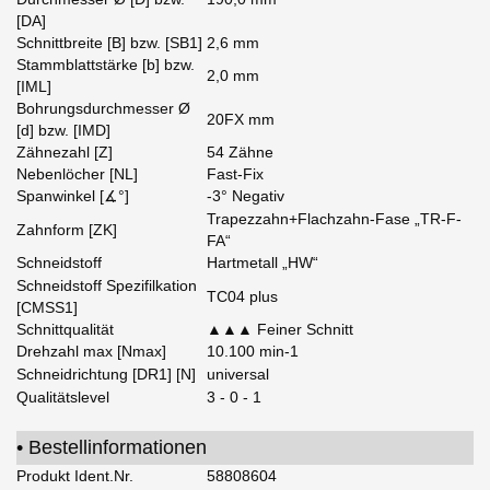
[DA]
Schnittbreite [B] bzw. [SB1]
2,6 mm
Stammblattstärke [b] bzw.
2,0 mm
[IML]
Bohrungsdurchmesser Ø
20FX mm
[d] bzw. [IMD]
Zähnezahl [Z]
54 Zähne
Nebenlöcher [NL]
Fast-Fix
Spanwinkel [∡°]
-3° Negativ
Trapezzahn+Flachzahn-Fase „TR-F-
Zahnform [ZK]
FA“
Schneidstoff
Hartmetall „HW“
Schneidstoff Spezifilkation
TC04 plus
[CMSS1]
Schnittqualität
▲▲▲ Feiner Schnitt
Drehzahl max [Nmax]
10.100 min-1
Schneidrichtung [DR1] [N]
universal
Qualitätslevel
3 - 0 - 1
• Bestellinformationen
Produkt Ident.Nr.
58808604