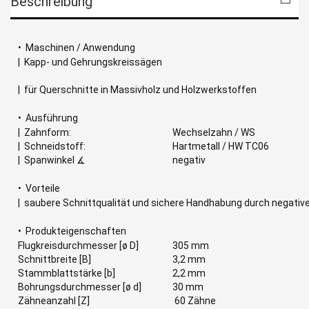
Beschreibung
• Maschinen / Anwendung
| Kapp- und Gehrungskreissägen
| für Querschnitte in Massivholz und Holzwerkstoffen
• Ausführung
| Zahnform:
Wechselzahn / WS
| Schneidstoff:
Hartmetall / HW TC06
| Spanwinkel ∡
negativ
• Vorteile
| saubere Schnittqualität und sichere Handhabung durch negativ
• Produkteigenschaften
Flugkreisdurchmesser [ø D]
305 mm
Schnittbreite [B]
3,2 mm
Stammblattstärke [b]
2,2 mm
Bohrungsdurchmesser [ø d]
30 mm
Zähneanzahl [Z]
60 Zähne