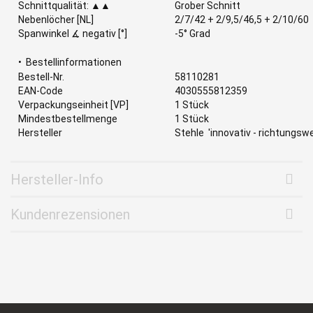
Schnittqualität: ▲▲
Grober Schnitt
Nebenlöcher [NL]
2/7/42 + 2/9,5/46,5 + 2/10/60
Spanwinkel ∡ negativ [°]
-5° Grad
• Bestellinformationen
Bestell-Nr.
58110281
EAN-Code
4030555812359
Verpackungseinheit [VP]
1 Stück
Mindestbestellmenge
1 Stück
Hersteller
Stehle
'innovativ - richtungsw
Hersteller-Info
Kundenrezensionen