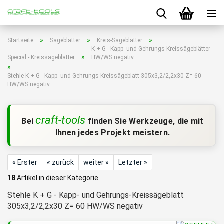
»
»
»
Startseite
Sägeblätter
Kreis-Sägeblätter
K + G - Kapp- und Gehrungs-Kreissägeblätter
»
Special - Kreissägeblätter
HW/WS negativ
»
Stehle K + G - Kapp- und Gehrungs-Kreissägeblatt 305x3,2/2,2x30 Z= 60
HW/WS negativ
craft-tools
Bei
finden Sie Werkzeuge, die mit
Ihnen jedes Projekt meistern.
« Erster
« zurück
weiter »
Letzter »
18
Artikel in dieser Kategorie
Stehle K + G - Kapp- und Gehrungs-Kreissägeblatt
305x3,2/2,2x30 Z= 60 HW/WS negativ