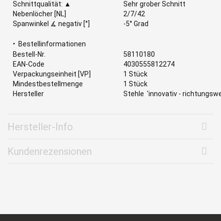
Schnittqualität: ▲
Sehr grober Schnitt
Nebenlöcher [NL]
2/7/42
Spanwinkel ∡ negativ [°]
-5° Grad
• Bestellinformationen
Bestell-Nr.
58110180
EAN-Code
4030555812274
Verpackungseinheit [VP]
1 Stück
Mindestbestellmenge
1 Stück
Hersteller
Stehle
'innovativ - richtungsw
Hersteller-Info
Kundenrezensionen