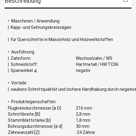
Beschreibung
• Maschinen / Anwendung
| Kapp- und Gehrungskreissägen
| für Querschnitte in Massivholz und Holzwerkstoffen
• Ausführung
| Zahnform:
Wechselzahn / WS
| Schneidstoff:
Hartmetall / HW TC06
| Spanwinkel ∡
negativ
• Vorteile
| saubere Schnittqualität und sichere Handhabung durch negativ
• Produkteigenschaften
Flugkreisdurchmesser [ø D]
216 mm
Schnittbreite [B]
2,8 mm
Stammblattstärke [b]
1,8 mm
Bohrungsdurchmesser [ø d]
30 mm
Zähneanzahl [Z]
24 Zähne