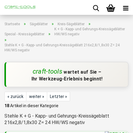
»
»
»
Startseite
Sägeblätter
Kreis-Sägeblätter
K + G - Kapp- und Gehrungs-Kreissägeblätter
»
Special - Kreissägeblätter
HW/WS negativ
»
Stehle K + G - Kapp- und Gehrungs-Kreissägeblatt 216x2,8/1,8x30 Z= 24
HW/WS negativ
craft-tools
wartet auf Sie –
Ihr Werkzeug-Erlebnis beginnt!
« zurück
weiter »
Letzter »
18
Artikel in dieser Kategorie
Stehle K + G - Kapp- und Gehrungs-Kreissägeblatt
216x2,8/1,8x30 Z= 24 HW/WS negativ