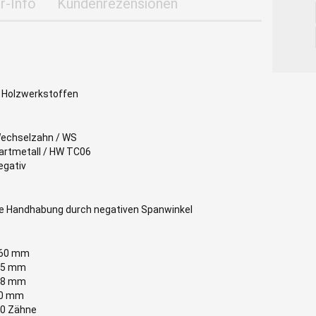
r-Info
Kundenrezensionen
d Holzwerkstoffen
echselzahn / WS
artmetall / HW TC06
egativ
ere Handhabung durch negativen Spanwinkel
60 mm
,5 mm
,8 mm
0 mm
0 Zähne