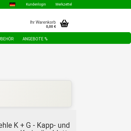
Kundenlogin
Merkzettel
Ihr Warenkorb
0,00 €
ZUBEHÖR
ANGEBOTE %
GEBOTE & AKTIONEN
STEHLE WERKZEUGSORTIMENTE
FAQ
ehle K + G - Kapp- und