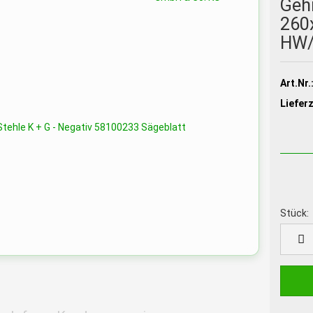
Geh
260
HW/
Art.Nr.
Lieferz
Stück:
Stück