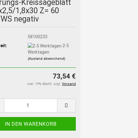
rungs-Kreissägeblatt
x2,5/1,8x30 Z= 60
WS negativ
:
58100233
eit:
2-5
Werktagen
(Ausland abweichend)
73,54 €
inkl. 19% MwSt. zzgl.
Versand