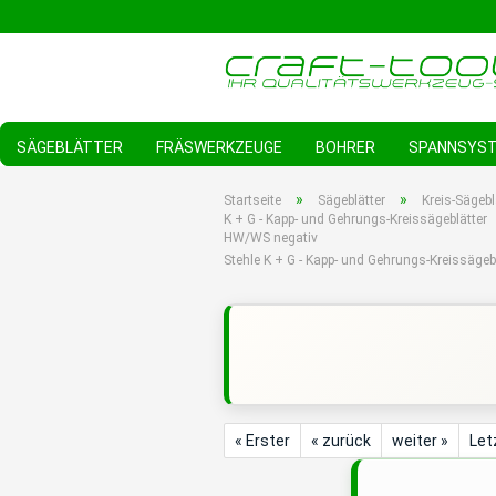
SÄGEBLÄTTER
FRÄSWERKZEUGE
BOHRER
SPANNSYS
»
»
Startseite
Sägeblätter
Kreis-Sägebl
K + G - Kapp- und Gehrungs-Kreissägeblätter
HW/WS negativ
Stehle K + G - Kapp- und Gehrungs-Kreissäg
« Erster
« zurück
weiter »
Let