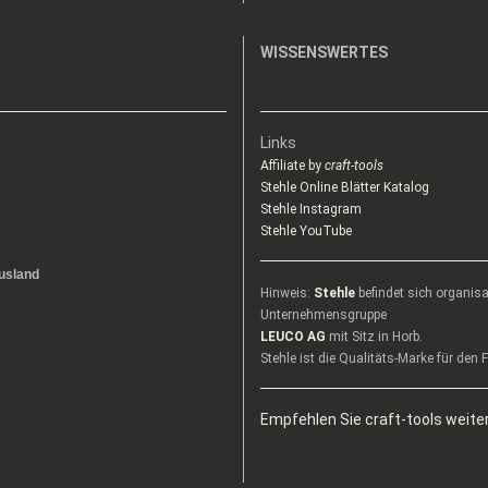
WISSENSWERTES
Links
Affiliate by
craft-tools
Stehle Online Blätter Katalog
Stehle Instagram
Stehle YouTube
usland
Hinweis:
Stehle
befindet sich organis
Unternehmensgruppe
LEUCO AG
mit Sitz in Horb.
Stehle ist die Qualitäts-Marke für den
Empfehlen Sie craft-tools weiter