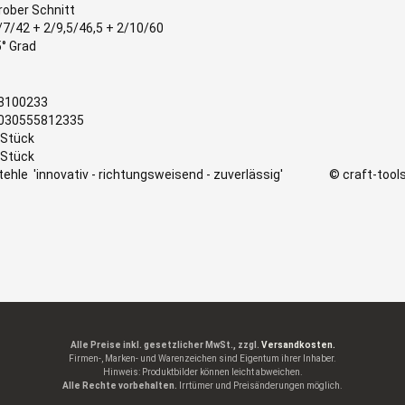
rober Schnitt
/7/42 + 2/9,5/46,5 + 2/10/60
5° Grad
8100233
030555812335
 Stück
 Stück
tehle
'innovativ - richtungsweisend - zuverlässig'
© craft-tool
Alle Preise inkl. gesetzlicher MwSt., zzgl.
Versandkosten.
Firmen-, Marken- und Warenzeichen sind Eigentum ihrer Inhaber.
Hinweis: Produktbilder können leicht abweichen.
Alle Rechte vorbehalten.
Irrtümer und Preisänderungen möglich.