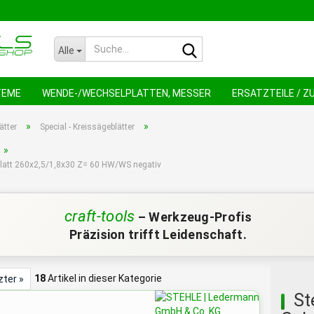
Suche...
Alle
TEME
WENDE-/WECHSELPLATTEN, MESSER
ERSATZTEILE / 
NEU !
AN
»
»
ätter
Special - Kreissägeblätter
»
eblatt 260x2,5/1,8x30 Z= 60 HW/WS negativ
craft-tools
– Werkzeug-Profis
Präzision trifft Leidenschaft.
18
Artikel in dieser Kategorie
zter »
St