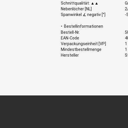
Schnittqualität: ▲▲
G
Nebenlöcher [NL]
2
Spanwinkel ∡ negativ [°]
-
• Bestellinformationen
Bestell-Nr.
5
EAN-Code
4
Verpackungseinheit [VP]
1
Mindestbestellmenge
1
Hersteller
S