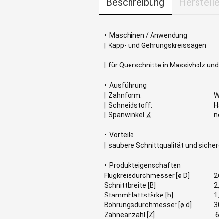
Beschreibung
Herstelle
• Maschinen / Anwendung
| Kapp- und Gehrungskreissägen
| für Querschnitte in Massivholz un
• Ausführung
| Zahnform:
W
| Schneidstoff:
H
| Spanwinkel ∡
n
• Vorteile
| saubere Schnittqualität und sich
• Produkteigenschaften
Flugkreisdurchmesser [ø D]
2
Schnittbreite [B]
2
Stammblattstärke [b]
1
Bohrungsdurchmesser [ø d]
3
Zähneanzahl [Z]
6