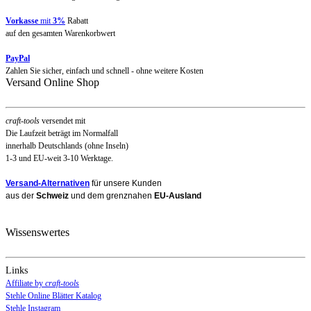
Vorkasse
mit
3%
Rabatt
auf den gesamten Warenkorbwert
PayPal
Zahlen Sie sicher, einfach und schnell - ohne weitere Kosten
Versand Online Shop
craft-tools
versendet mit
Die Laufzeit beträgt im Normalfall
innerhalb Deutschlands (ohne Inseln)
1-3 und EU-weit 3-10 Werktage.
Versand-Alternativen
für unsere Kunden
aus der
Schweiz
und dem grenznahen
EU-Ausland
Wissenswertes
Links
Affiliate by
craft-tools
Stehle Online Blätter Katalog
Stehle Instagram