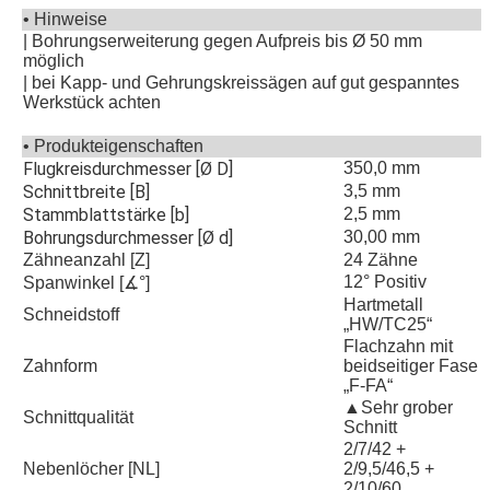
• Hinweise
| Bohrungserweiterung gegen Aufpreis bis Ø 50 mm
möglich
| bei Kapp- und Gehrungskreissägen auf gut gespanntes
Werkstück achten
• Produkteigenschaften
Flugkreisdurchmesser [Ø D]
350,0 mm
Schnittbreite [B]
3,5 mm
Stammblattstärke [b]
2,5 mm
Bohrungsdurchmesser [Ø d]
30,00 mm
Zähneanzahl [Z]
24 Zähne
12° Positiv
Spanwinkel [∡°]
Hartmetall
Schneidstoff
„HW/TC25“
Flachzahn mit
Zahnform
beidseitiger Fase
„F-FA“
▲Sehr grober
Schnittqualität
Schnitt
2/7/42 +
Nebenlöcher [NL]
2/9,5/46,5 +
2/10/60