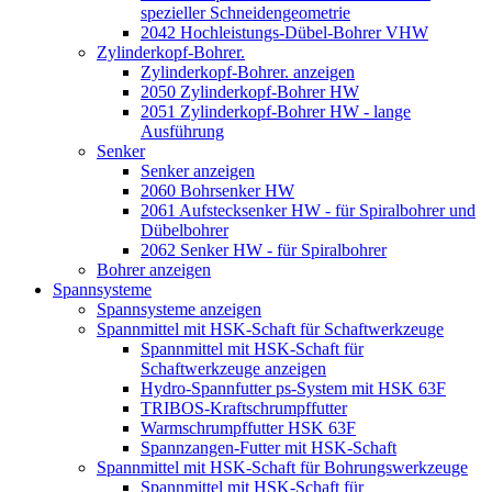
spezieller Schneidengeometrie
2042 Hochleistungs-Dübel-Bohrer VHW
Zylinderkopf-Bohrer.
Zylinderkopf-Bohrer. anzeigen
2050 Zylinderkopf-Bohrer HW
2051 Zylinderkopf-Bohrer HW - lange
Ausführung
Senker
Senker anzeigen
2060 Bohrsenker HW
2061 Aufstecksenker HW - für Spiralbohrer und
Dübelbohrer
2062 Senker HW - für Spiralbohrer
Bohrer anzeigen
Spannsysteme
Spannsysteme anzeigen
Spannmittel mit HSK-Schaft für Schaftwerkzeuge
Spannmittel mit HSK-Schaft für
Schaftwerkzeuge anzeigen
Hydro-Spannfutter ps-System mit HSK 63F
TRIBOS-Kraftschrumpffutter
Warmschrumpffutter HSK 63F
Spannzangen-Futter mit HSK-Schaft
Spannmittel mit HSK-Schaft für Bohrungswerkzeuge
Spannmittel mit HSK-Schaft für