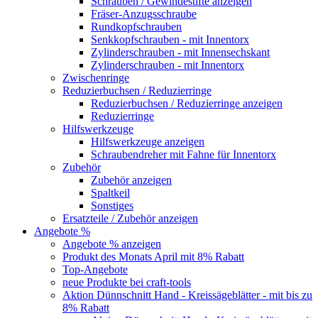
Schrauben / Gewindestifte anzeigen
Fräser-Anzugsschraube
Rundkopfschrauben
Senkkopfschrauben - mit Innentorx
Zylinderschrauben - mit Innensechskant
Zylinderschrauben - mit Innentorx
Zwischenringe
Reduzierbuchsen / Reduzierringe
Reduzierbuchsen / Reduzierringe anzeigen
Reduzierringe
Hilfswerkzeuge
Hilfswerkzeuge anzeigen
Schraubendreher mit Fahne für Innentorx
Zubehör
Zubehör anzeigen
Spaltkeil
Sonstiges
Ersatzteile / Zubehör anzeigen
Angebote %
Angebote % anzeigen
Produkt des Monats April mit 8% Rabatt
Top-Angebote
neue Produkte bei craft-tools
Aktion Dünnschnitt Hand - Kreissägeblätter - mit bis zu
8% Rabatt