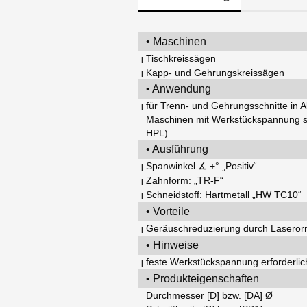
• Maschinen
Tischkreissägen
|
Kapp- und Gehrungskreissägen
|
• Anwendung
für Trenn- und Gehrungsschnitte in A
|
Maschinen mit Werkstückspannung so
HPL)
• Ausführung
Spanwinkel ∡ +° „Positiv“
|
Zahnform: „TR-F“
|
Schneidstoff: Hartmetall „HW TC10“
|
• Vorteile
Geräuschreduzierung durch Lasero
|
• Hinweise
feste Werkstückspannung erforderlic
|
• Produkteigenschaften
Durchmesser [D] bzw. [DA] Ø