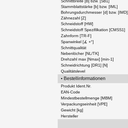
Schnittbreite [B] bzw. [SB1]
Stammblattstärke [b] bzw. [IML]
Bohrungsdurchmesser [d] bzw. [IMD
Zähnezahl [Z]
Schneidstoff [HW]
Schneidstoff Spezifilkation [CMSS1]
Zahnform [TR-F]
Spanwinkel [∡ +°]
Schnittqualität
Nebenlöcher [NL/TK]
Drehzahl max [Nmax] [min-1]
Schneidrichtung [DR1] [N]
Qualitätslevel
• Bestellinformationen
Produkt Ident.Nr.
EAN-Code
Mindestbestellmenge [MBM]
Verpackungseinheit [VPE]
Gewicht [kg]
Hersteller