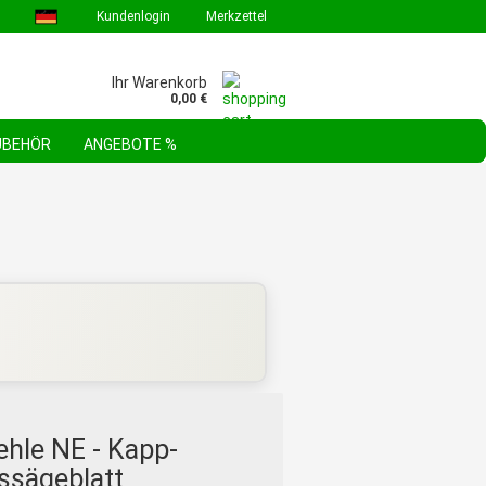
Kundenlogin
Merkzettel
Ihr Warenkorb
0,00 €
ZUBEHÖR
ANGEBOTE %
GEBOTE & AKTIONEN
STEHLE WERKZEUGSORTIMENTE
FAQ
ehle NE - Kapp-
ssägeblatt