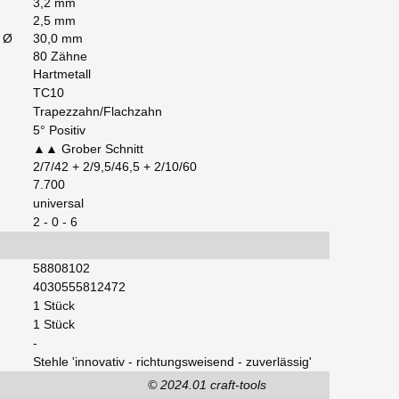
3,2 mm
2,5 mm
] Ø
30,0 mm
80 Zähne
Hartmetall
TC10
Trapezzahn/Flachzahn
5° Positiv
▲▲ Grober Schnitt
2/7/42 + 2/9,5/46,5 + 2/10/60
7.700
universal
2 - 0 - 6
58808102
4030555812472
1 Stück
1 Stück
-
Stehle 'innovativ - richtungsweisend - zuverlässig'
© 2024.01 craft-tools