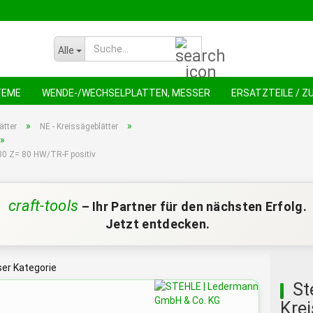
Suche...
Alle
TEME
WENDE-/WECHSELPLATTEN, MESSER
ERSATZTEILE / 
NEU !
AN
»
»
ätter
NE - Kreissägeblätter
»
x30 Z= 80 HW/TR-F positiv
craft-tools
– Ihr Partner für den nächsten Erfolg.
Jetzt entdecken.
eser Kategorie
St
Krei