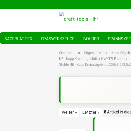
SÄGEBLÄTTER
FRÄSWERKZEUGE
BOHRER
SPANNSYS
»
»
Startseite
Sägeblätter
Kreis-Sägebl
NE - Kapp-Kreissägeblätter HW/TR-F positiv
Stehle NE - Kapp-Kreissägeblatt 250x3,2/2,5
8
Artikel in di
weiter »
Letzter »