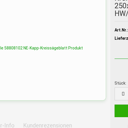
250
HW/
Art.Nr.
Lieferz
Stück:
Stück
r-Info
Kundenrezensionen