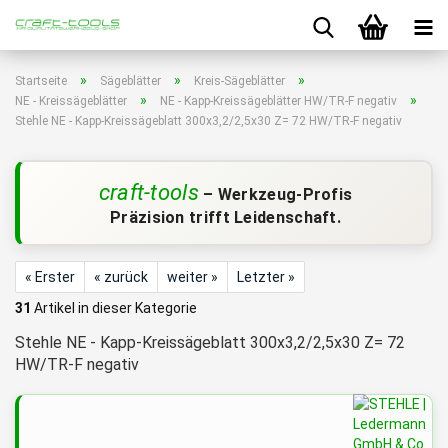
»
»
»
Startseite
Sägeblätter
Kreis-Sägeblätter
»
»
NE - Kreissägeblätter
NE - Kapp-Kreissägeblätter HW/TR-F negativ
Stehle NE - Kapp-Kreissägeblatt 300x3,2/2,5x30 Z= 72 HW/TR-F negativ
craft-tools
– Werkzeug-Profis
Präzision trifft Leidenschaft.
« Erster
« zurück
weiter »
Letzter »
31
Artikel in dieser Kategorie
Stehle NE - Kapp-Kreissägeblatt 300x3,2/2,5x30 Z= 72
HW/TR-F negativ