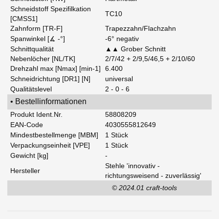
Schneidstoff Spezifilkation
TC10
[CMSS1]
Zahnform [TR-F]
Trapezzahn/Flachzahn
Spanwinkel [∡ -°]
-6° negativ
Schnittqualität
▲▲ Grober Schnitt
Nebenlöcher [NL/TK]
2/7/42 + 2/9,5/46,5 + 2/10/60
Drehzahl max [Nmax] [min-1]
6.400
Schneidrichtung [DR1] [N]
universal
Qualitätslevel
2 - 0 - 6
• Bestellinformationen
Produkt Ident.Nr.
58808209
EAN-Code
4030555812649
Mindestbestellmenge [MBM]
1 Stück
Verpackungseinheit [VPE]
1 Stück
Gewicht [kg]
-
Stehle 'innovativ -
Hersteller
richtungsweisend - zuverlässig'
© 2024.01 craft-tools