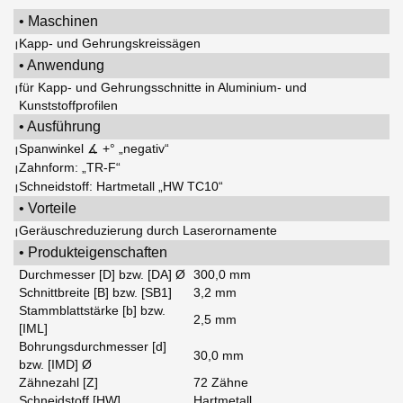
• Maschinen
Kapp- und Gehrungskreissägen
|
• Anwendung
für Kapp- und Gehrungsschnitte in Aluminium- und
|
Kunststoffprofilen
• Ausführung
Spanwinkel ∡ +° „negativ“
|
Zahnform: „TR-F“
|
Schneidstoff: Hartmetall „HW TC10“
|
• Vorteile
Geräuschreduzierung durch Laserornamente
|
• Produkteigenschaften
Durchmesser [D] bzw. [DA] Ø
300,0 mm
Schnittbreite [B] bzw. [SB1]
3,2 mm
Stammblattstärke [b] bzw.
2,5 mm
[IML]
Bohrungsdurchmesser [d]
30,0 mm
bzw. [IMD] Ø
Zähnezahl [Z]
72 Zähne
Schneidstoff [HW]
Hartmetall