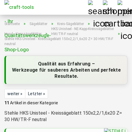
»
»
»
Startseite
Sägeblätter
Kreis-Sägeblätter
HKS Unisteel - NE-Kapp-Kreissägeblätter
»
»
Hand - Kreissägeblätter
HW/TR-F neutral
Stehle HKS Unisteel - Kreissägeblatt 150x2,2/1,6x20 Z= 30 HW/TR-F
neutral
Qualität aus Erfahrung –
Werkzeuge für sauberes Arbeiten und perfekte
Resultate.
weiter »
Letzter »
11
Artikel in dieser Kategorie
Stehle HKS Unisteel - Kreissägeblatt 150x2,2/1,6x20 Z=
30 HW/TR-F neutral