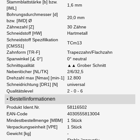
Stammblattstärke [b] bzw.
1,6 mm
[IML]
Bohrungsdurchmesser [d]
20,0 mm
bzw. [IMD] Ø
Zähnezahl [Z]
30 Zähne
Schneidstoff [HW]
Hartmetall
Schneidstoff Spezifilkation
TCm13
[CMSS1]
Zahnform [TR-F]
Trapezzahn/Flachzahn
Spanwinkel [∡ 0°]
0° neutral
Schnittqualität
▲▲ Grober Schnitt
Nebenlöcher [NL/TK]
2/6/32,5
Drehzahl max [Nmax] [min-1]
12.800
Schneidrichtung [DR1] [N]
universal
Qualitätslevel
2 - 0 - 6
• Bestellinformationen
Produkt Ident.Nr.
58116502
EAN-Code
4030555813004
Mindestbestellmenge [MBM]
1 Stück
Verpackungseinheit [VPE]
1 Stück
Gewicht [kg]
-