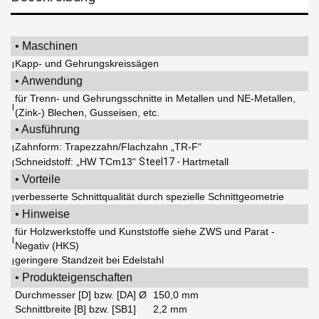
• Maschinen
Kapp- und Gehrungskreissägen
|
• Anwendung
für Trenn- und Gehrungsschnitte in Metallen und NE-Metallen,
|
(Zink-) Blechen, Gusseisen, etc.
• Ausführung
Zahnform: Trapezzahn/Flachzahn „TR-F“
|
Schneidstoff: „HW TCm13“
Steel17 -
Hartmetall
|
• Vorteile
verbesserte Schnittqualität durch spezielle Schnittgeometrie
|
• Hinweise
für Holzwerkstoffe und Kunststoffe siehe ZWS und Parat -
|
Negativ (HKS)
geringere Standzeit bei Edelstahl
|
• Produkteigenschaften
Durchmesser [D] bzw. [DA] Ø
150,0 mm
Schnittbreite [B] bzw. [SB1]
2,2 mm