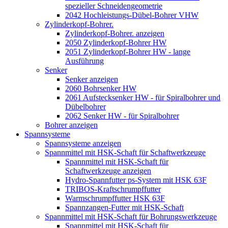
spezieller Schneidengeometrie
2042 Hochleistungs-Dübel-Bohrer VHW
Zylinderkopf-Bohrer.
Zylinderkopf-Bohrer. anzeigen
2050 Zylinderkopf-Bohrer HW
2051 Zylinderkopf-Bohrer HW - lange
Ausführung
Senker
Senker anzeigen
2060 Bohrsenker HW
2061 Aufstecksenker HW - für Spiralbohrer und
Dübelbohrer
2062 Senker HW - für Spiralbohrer
Bohrer anzeigen
Spannsysteme
Spannsysteme anzeigen
Spannmittel mit HSK-Schaft für Schaftwerkzeuge
Spannmittel mit HSK-Schaft für
Schaftwerkzeuge anzeigen
Hydro-Spannfutter ps-System mit HSK 63F
TRIBOS-Kraftschrumpffutter
Warmschrumpffutter HSK 63F
Spannzangen-Futter mit HSK-Schaft
Spannmittel mit HSK-Schaft für Bohrungswerkzeuge
Spannmittel mit HSK-Schaft für