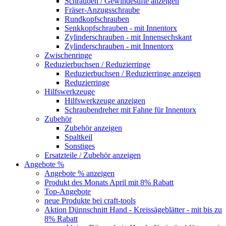
Schrauben / Gewindestifte anzeigen
Fräser-Anzugsschraube
Rundkopfschrauben
Senkkopfschrauben - mit Innentorx
Zylinderschrauben - mit Innensechskant
Zylinderschrauben - mit Innentorx
Zwischenringe
Reduzierbuchsen / Reduzierringe
Reduzierbuchsen / Reduzierringe anzeigen
Reduzierringe
Hilfswerkzeuge
Hilfswerkzeuge anzeigen
Schraubendreher mit Fahne für Innentorx
Zubehör
Zubehör anzeigen
Spaltkeil
Sonstiges
Ersatzteile / Zubehör anzeigen
Angebote %
Angebote % anzeigen
Produkt des Monats April mit 8% Rabatt
Top-Angebote
neue Produkte bei craft-tools
Aktion Dünnschnitt Hand - Kreissägeblätter - mit bis zu
8% Rabatt