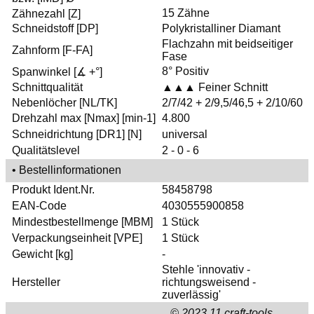
15 Zähne
Zähnezahl [Z]
Schneidstoff [DP]
Polykristalliner Diamant
Flachzahn mit beidseitiger
Zahnform [F-FA]
Fase
8° Positiv
Spanwinkel [∡ +°]
Schnittqualität
▲▲▲ Feiner Schnitt
Nebenlöcher [NL/TK]
2/7/42 + 2/9,5/46,5 + 2/10/60
Drehzahl max [Nmax] [min-1]
4.800
Schneidrichtung [DR1] [N]
universal
Qualitätslevel
2 - 0 - 6
• Bestellinformationen
Produkt Ident.Nr.
58458798
EAN-Code
4030555900858
Mindestbestellmenge [MBM]
1 Stück
Verpackungseinheit [VPE]
1 Stück
Gewicht [kg]
-
Stehle 'innovativ -
Hersteller
richtungsweisend -
zuverlässig'
© 2023.11 craft-tools