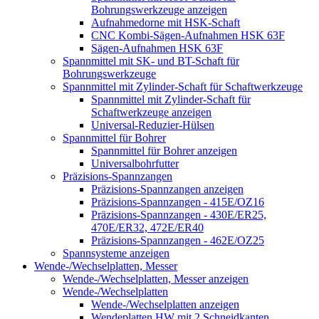
Bohrungswerkzeuge anzeigen
Aufnahmedorne mit HSK-Schaft
CNC Kombi-Sägen-Aufnahmen HSK 63F
Sägen-Aufnahmen HSK 63F
Spannmittel mit SK- und BT-Schaft für
Bohrungswerkzeuge
Spannmittel mit Zylinder-Schaft für Schaftwerkzeuge
Spannmittel mit Zylinder-Schaft für
Schaftwerkzeuge anzeigen
Universal-Reduzier-Hülsen
Spannmittel für Bohrer
Spannmittel für Bohrer anzeigen
Universalbohrfutter
Präzisions-Spannzangen
Präzisions-Spannzangen anzeigen
Präzisions-Spannzangen - 415E/OZ16
Präzisions-Spannzangen - 430E/ER25,
470E/ER32, 472E/ER40
Präzisions-Spannzangen - 462E/OZ25
Spannsysteme anzeigen
Wende-/Wechselplatten, Messer
Wende-/Wechselplatten, Messer anzeigen
Wende-/Wechselplatten
Wende-/Wechselplatten anzeigen
Wendeplatten HW mit 2 Schneidkanten