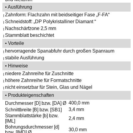
• Ausführung
Zahnform: Flachzahn mit beidseitiger Fase „F-FA“
|
Schneidstoff: „DP Polykristalliner Diamant “
|
Nachschärfzone 2,5 mm
|
Stammblatt beschichtet
|
• Vorteile
hervorragende Spanabfuhr durch großen Spanraum
|
stabile Ausführung
|
• Hinweise
niedere Zahnreihe für Zuschnitte
|
höhere Zahnreihe für Formatschnitte
|
nicht einsetzbar für Stein, Glas und Nägel
|
• Produkteigenschaften
400,0 mm
Durchmesser [D] bzw. [DA] Ø
3,4 mm
Schnittbreite [B] bzw. [SB1]
Stammblattstärke [b] bzw.
2,4 mm
[IML]
Bohrungsdurchmesser [d]
30,0 mm
bzw. [IMD] Ø