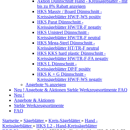
Aktion Dünnschnitt Hand - Kreissägeblätter - mit
bis zu 8% Rabatt anzeigen
HKS Massiv / Board Dünnschnitt -
Kreissägeblätter HW/F-WS positiv
HKS Parat Dünnschnitt -
Kreissägeblätter HW/TR-F negativ
HKS Unisteel Dünnschnitt -
Kreissägeblätter HW/TR-F neutral
HKS Mega-Steel Dünnschnitt -
Kreissägeblätter HT/TR-F neutral
HKS KKS hard plastic Dünnschnitt -
Kreissägeblätter HW/TR-F-FA negativ
HKS L Dünnschnitt -
Kreissägeblätter DP/F positiv
HKS K + G Dünnschnitt -
Kreissägeblätter HW/F-WS negativ
Angebote % anzeigen
Neu !
Angebote & Aktionen
Stehle Werkzeugsortimente
FAQ
Neu !
Angebote & Aktionen
Stehle Werkzeugsortimente
FAQ
Startseite
»
Sägeblätter
»
Kreis-Sägeblätter
»
Hand -
Kreissägeblätter
»
HKS L2 - Hand-Kreissägeblätter