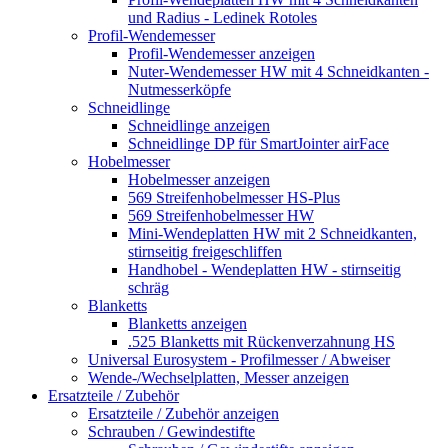
und Radius - Ledinek Rotoles
Profil-Wendemesser
Profil-Wendemesser anzeigen
Nuter-Wendemesser HW mit 4 Schneidkanten -
Nutmesserköpfe
Schneidlinge
Schneidlinge anzeigen
Schneidlinge DP für SmartJointer airFace
Hobelmesser
Hobelmesser anzeigen
569 Streifenhobelmesser HS-Plus
569 Streifenhobelmesser HW
Mini-Wendeplatten HW mit 2 Schneidkanten,
stirnseitig freigeschliffen
Handhobel - Wendeplatten HW - stirnseitig
schräg
Blanketts
Blanketts anzeigen
.525 Blanketts mit Rückenverzahnung HS
Universal Eurosystem - Profilmesser / Abweiser
Wende-/Wechselplatten, Messer anzeigen
Ersatzteile / Zubehör
Ersatzteile / Zubehör anzeigen
Schrauben / Gewindestifte