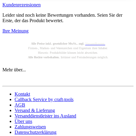
Kundenrezensionen
Leider sind noch keine Bewertungen vorhanden. Seien Sie der
Erste, der das Produkt bewertet.
Ihre Meinung
Alle Preise inkl. gesetzlicher MwSt., zzgl.
Versandkosten.
Firmen-, Marken- und Warenzeichen sind Eigentum ihrer Inhaber.
Hinweis: Produktbilder können leicht abweichen.
Alle Rechte vorbehalten.
Irrtümer und Preisänderungen möglich.
Mehr über...
Kontakt
Callback Service by craft-tools
AGB
Versand & Lieferung
Versanddienstleister ins Ausland
Über uns
Zahlungsweisen
Datenschutzerklärung