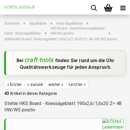
»
»
»
Startseite
Sägeblätter
Kreis-Sägeblätter
HKS Board - Hand-Kreissägeblätter
»
»
Hand - Kreissägeblätter
HW/WS positiv
Stehle HKS Board - Kreissägeblatt 190x2,6/1,6x20 Z= 48 HW/WS positiv
craft-tools
Bei
finden Sie rund um die Uhr
Qualitätswerkzeuge für jeden Anspruch.
« Erster
« zurück
weiter »
Letzter »
43
Artikel in dieser Kategorie
Stehle HKS Board - Kreissägeblatt 190x2,6/1,6x20 Z= 48
HW/WS positiv