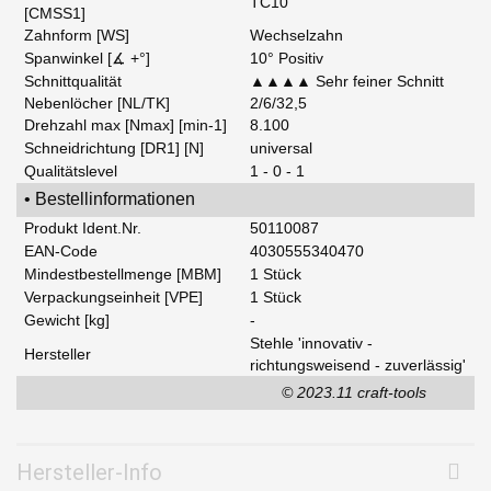
TC10
[CMSS1]
Zahnform [WS]
Wechselzahn
Spanwinkel [∡ +°]
10° Positiv
Schnittqualität
▲▲▲▲ Sehr feiner Schnitt
Nebenlöcher [NL/TK]
2/6/32,5
Drehzahl max [Nmax] [min-1]
8.100
Schneidrichtung [DR1] [N]
universal
Qualitätslevel
1 - 0 - 1
• Bestellinformationen
Produkt Ident.Nr.
50110087
EAN-Code
4030555340470
Mindestbestellmenge [MBM]
1 Stück
Verpackungseinheit [VPE]
1 Stück
Gewicht [kg]
-
Stehle 'innovativ -
Hersteller
richtungsweisend - zuverlässig'
© 2023.11 craft-tools
Hersteller-Info