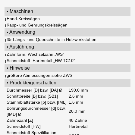
• Maschinen
Hand-Kreissägen
|
Kapp- und Gehrungskreissägen
|
• Anwendung
für Längs- und Querschnitte in Holzwerkstoffen
|
• Ausführung
Zahnform: Wechselzahn „WS“
|
Schneidstoff: Hartmetall „HW TC10“
|
• Hinweise
größere Abmessungen siehe ZWS
|
• Produkteigenschaften
Durchmesser [D] bzw. [DA] Ø
190,0 mm
Schnittbreite [B] bzw. [SB1]
2,6 mm
Stammblattstärke [b] bzw. [IML]
1,6 mm
Bohrungsdurchmesser [d] bzw.
20,0 mm
[IMD] Ø
Zähnezahl [Z]
48 Zähne
Schneidstoff [HW]
Hartmetall
Schneidstoff Spezifilkation