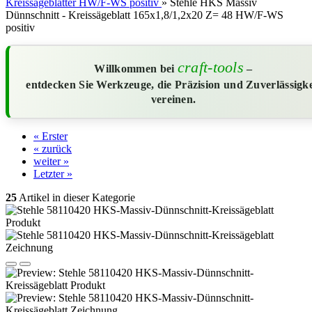
Kreissägeblätter HW/F-WS positiv
»
Stehle HKS Massiv
Dünnschnitt - Kreissägeblatt 165x1,8/1,2x20 Z= 48 HW/F-WS
positiv
craft-tools
Willkommen bei
–
entdecken Sie Werkzeuge, die Präzision und Zuverlässigke
vereinen.
« Erster
« zurück
weiter »
Letzter »
25
Artikel in dieser Kategorie