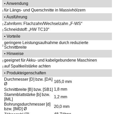
• Anwendung
für Längs- und Querschnitte in Massivhölzern
|
• Ausführung
Zahnform: Flachzahn/Wechselzahn „F-WS“
|
Schneidstoff: „HW TC10“
|
• Vorteile
geringere Leistungsaufnahme durch reduzierte
|
Schnittbreite
• Hinweise
geeignet für Akku- und kabelgebundene Maschinen
|
auf Spaltkeilstärke achten
|
• Produkteigenschaften
Durchmesser [D] bzw. [DA]
165,0 mm
Ø
1,8 mm
Schnittbreite [B] bzw. [SB1]
Stammblattstärke [b] bzw.
1,2 mm
[IML]
Bohrungsdurchmesser [d]
20,0 mm
bzw. [IMD] Ø