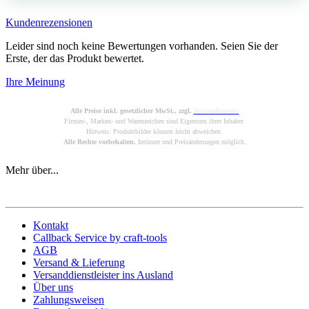
Kundenrezensionen
Leider sind noch keine Bewertungen vorhanden. Seien Sie der
Erste, der das Produkt bewertet.
Ihre Meinung
Alle Preise inkl. gesetzlicher MwSt., zzgl.
Versandkosten.
Firmen-, Marken- und Warenzeichen sind Eigentum ihrer Inhaber.
Hinweis: Produktbilder können leicht abweichen.
Alle Rechte vorbehalten.
Irrtümer und Preisänderungen möglich.
Mehr über...
Kontakt
Callback Service by craft-tools
AGB
Versand & Lieferung
Versanddienstleister ins Ausland
Über uns
Zahlungsweisen