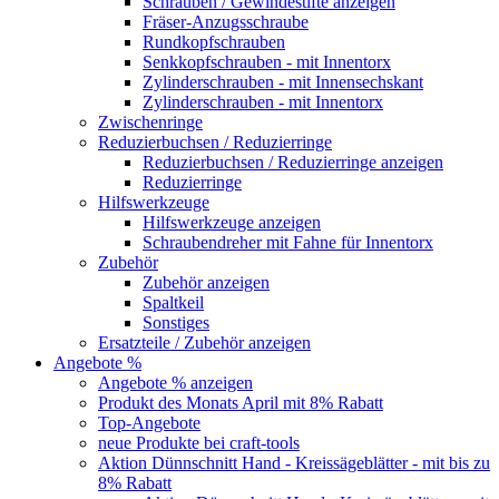
Schrauben / Gewindestifte anzeigen
Fräser-Anzugsschraube
Rundkopfschrauben
Senkkopfschrauben - mit Innentorx
Zylinderschrauben - mit Innensechskant
Zylinderschrauben - mit Innentorx
Zwischenringe
Reduzierbuchsen / Reduzierringe
Reduzierbuchsen / Reduzierringe anzeigen
Reduzierringe
Hilfswerkzeuge
Hilfswerkzeuge anzeigen
Schraubendreher mit Fahne für Innentorx
Zubehör
Zubehör anzeigen
Spaltkeil
Sonstiges
Ersatzteile / Zubehör anzeigen
Angebote %
Angebote % anzeigen
Produkt des Monats April mit 8% Rabatt
Top-Angebote
neue Produkte bei craft-tools
Aktion Dünnschnitt Hand - Kreissägeblätter - mit bis zu
8% Rabatt