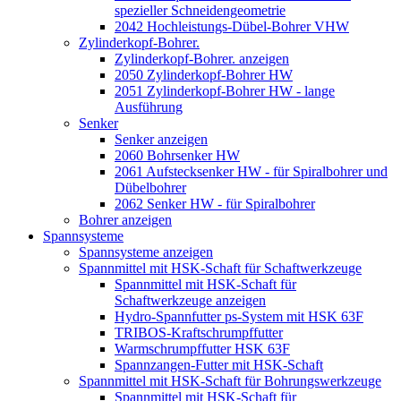
spezieller Schneidengeometrie
2042 Hochleistungs-Dübel-Bohrer VHW
Zylinderkopf-Bohrer.
Zylinderkopf-Bohrer. anzeigen
2050 Zylinderkopf-Bohrer HW
2051 Zylinderkopf-Bohrer HW - lange
Ausführung
Senker
Senker anzeigen
2060 Bohrsenker HW
2061 Aufstecksenker HW - für Spiralbohrer und
Dübelbohrer
2062 Senker HW - für Spiralbohrer
Bohrer anzeigen
Spannsysteme
Spannsysteme anzeigen
Spannmittel mit HSK-Schaft für Schaftwerkzeuge
Spannmittel mit HSK-Schaft für
Schaftwerkzeuge anzeigen
Hydro-Spannfutter ps-System mit HSK 63F
TRIBOS-Kraftschrumpffutter
Warmschrumpffutter HSK 63F
Spannzangen-Futter mit HSK-Schaft
Spannmittel mit HSK-Schaft für Bohrungswerkzeuge
Spannmittel mit HSK-Schaft für