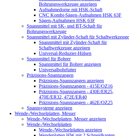
Bohrungswerkzeuge anzeigen
Aufnahmedorne mit HSK-Schaft
CNC Kombi-Sägen-Aufnahmen HSK 63F
Sägen-Aufnahmen HSK 63F
Spannmittel mit SK- und BT-Schaft für
Bohrungswerkzeuge
Spannmittel mit Zylinder-Schaft für Schaftwerkzeuge
Spannmittel mit Zylinder-Schaft für
Schaftwerkzeuge anzeigen
Universal-Reduzier-Hülsen
Spannmittel für Bohrer
Spannmittel für Bohrer anzeigen
Universalbohrfutter
Präzisions-Spannzangen
Präzisions-Spannzangen anzeigen
Präzisions-Spannzangen - 415E/OZ16
Präzisions-Spannzangen - 430E/ER25,
470E/ER32, 472E/ER40
Präzisions-Spannzangen - 462E/OZ25
Spannsysteme anzeigen
Wende-/Wechselplatten, Messer
Wende-/Wechselplatten, Messer anzeigen
Wende-/Wechselplatten
Wende-/Wechselplatten anzeigen
Wendeplatten HW mit 2 Schneidkanten