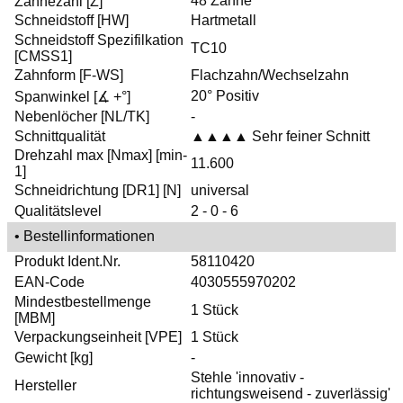
48 Zähne
Zähnezahl [Z]
Schneidstoff [HW]
Hartmetall
Schneidstoff Spezifilkation
TC10
[CMSS1]
Zahnform [F-WS]
Flachzahn/Wechselzahn
20° Positiv
Spanwinkel [∡ +°]
Nebenlöcher [NL/TK]
-
Schnittqualität
▲▲▲▲ Sehr feiner Schnitt
Drehzahl max [Nmax] [min-
11.600
1]
Schneidrichtung [DR1] [N]
universal
Qualitätslevel
2 - 0 - 6
• Bestellinformationen
Produkt Ident.Nr.
58110420
EAN-Code
4030555970202
Mindestbestellmenge
1 Stück
[MBM]
Verpackungseinheit [VPE]
1 Stück
Gewicht [kg]
-
Stehle 'innovativ -
Hersteller
richtungsweisend - zuverlässig'