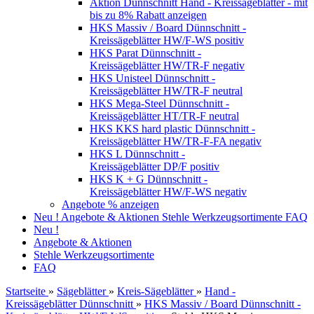
Aktion Dünnschnitt Hand - Kreissägeblätter - mit
bis zu 8% Rabatt anzeigen
HKS Massiv / Board Dünnschnitt -
Kreissägeblätter HW/F-WS positiv
HKS Parat Dünnschnitt -
Kreissägeblätter HW/TR-F negativ
HKS Unisteel Dünnschnitt -
Kreissägeblätter HW/TR-F neutral
HKS Mega-Steel Dünnschnitt -
Kreissägeblätter HT/TR-F neutral
HKS KKS hard plastic Dünnschnitt -
Kreissägeblätter HW/TR-F-FA negativ
HKS L Dünnschnitt -
Kreissägeblätter DP/F positiv
HKS K + G Dünnschnitt -
Kreissägeblätter HW/F-WS negativ
Angebote % anzeigen
Neu !
Angebote & Aktionen
Stehle Werkzeugsortimente
FAQ
Neu !
Angebote & Aktionen
Stehle Werkzeugsortimente
FAQ
Startseite
»
Sägeblätter
»
Kreis-Sägeblätter
»
Hand -
Kreissägeblätter Dünnschnitt
»
HKS Massiv / Board Dünnschnitt -