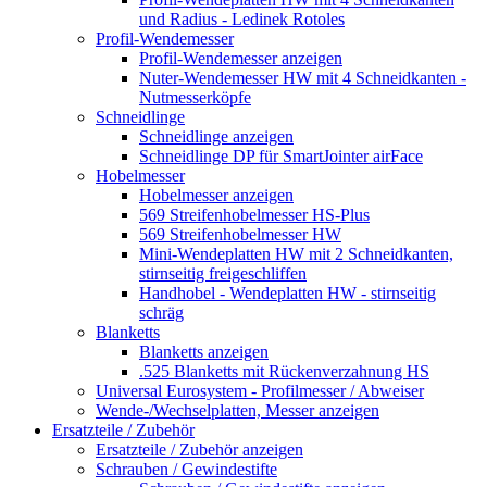
und Radius - Ledinek Rotoles
Profil-Wendemesser
Profil-Wendemesser anzeigen
Nuter-Wendemesser HW mit 4 Schneidkanten -
Nutmesserköpfe
Schneidlinge
Schneidlinge anzeigen
Schneidlinge DP für SmartJointer airFace
Hobelmesser
Hobelmesser anzeigen
569 Streifenhobelmesser HS-Plus
569 Streifenhobelmesser HW
Mini-Wendeplatten HW mit 2 Schneidkanten,
stirnseitig freigeschliffen
Handhobel - Wendeplatten HW - stirnseitig
schräg
Blanketts
Blanketts anzeigen
.525 Blanketts mit Rückenverzahnung HS
Universal Eurosystem - Profilmesser / Abweiser
Wende-/Wechselplatten, Messer anzeigen
Ersatzteile / Zubehör
Ersatzteile / Zubehör anzeigen
Schrauben / Gewindestifte