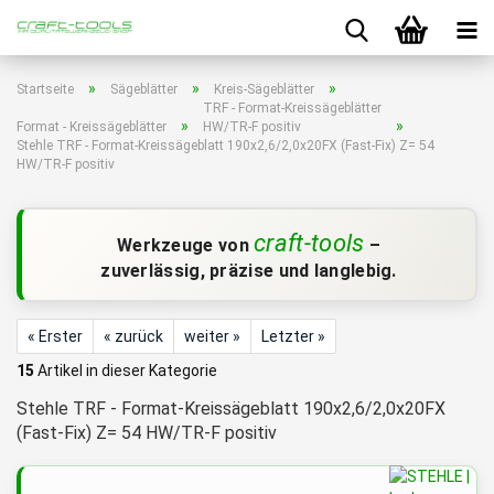
»
»
»
Startseite
Sägeblätter
Kreis-Sägeblätter
TRF - Format-Kreissägeblätter
»
»
Format - Kreissägeblätter
HW/TR-F positiv
Stehle TRF - Format-Kreissägeblatt 190x2,6/2,0x20FX (Fast-Fix) Z= 54
HW/TR-F positiv
craft-tools
Werkzeuge von
–
zuverlässig, präzise und langlebig.
« Erster
« zurück
weiter »
Letzter »
15
Artikel in dieser Kategorie
Stehle TRF - Format-Kreissägeblatt 190x2,6/2,0x20FX
(Fast-Fix) Z= 54 HW/TR-F positiv