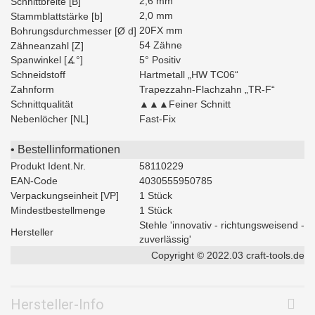
2,6 mm
Schnittbreite [B]
2,0 mm
Stammblattstärke [b]
20FX mm
Bohrungsdurchmesser [Ø d]
54 Zähne
Zähneanzahl [Z]
Spanwinkel [∡°]
5° Positiv
Schneidstoff
Hartmetall „HW TC06“
Zahnform
Trapezzahn-Flachzahn „TR-F“
Schnittqualität
▲▲▲Feiner Schnitt
Nebenlöcher [NL]
Fast-Fix
• Bestellinformationen
Produkt Ident.Nr.
58110229
EAN-Code
4030555950785
Verpackungseinheit [VP]
1 Stück
Mindestbestellmenge
1 Stück
Stehle 'innovativ - richtungsweisend -
Hersteller
zuverlässig'
Copyright © 2022.03 craft-tools.de
Hersteller-Info