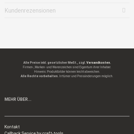
Kundenrezensionen
Alle Preise inkl. gesetzlicher MwSt., zzgl.
Versandkosten.
Firmen-, Marken- und Warenzeichen sind Eigentum ihrer Inhaber.
Hinweis: Produktbilder können leicht abweichen.
Alle Rechte vorbehalten.
Irrtümer und Preisänderungen möglich.
MEHR ÜBER...
Kontakt
Callback Service by craft-tools