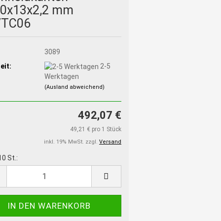
,0x13x2,2 mm
TC06
:
3089
eit:
2-5
Werktagen
(Ausland abweichend)
492,07 €
49,21 € pro 1 Stück
inkl. 19% MwSt. zzgl.
Versand
10 St.: