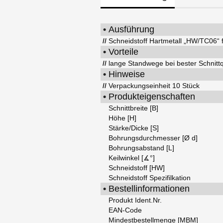
•
Ausführung
//
Schneidstoff Hartmetall „HW/TC06“ f
•
Vorteile
//
lange Standwege bei bester Schnittq
•
Hinweise
//
Verpackungseinheit 10 Stück
•
Produkteigenschaften
Schnittbreite [B]
Höhe [H]
Stärke/Dicke [S]
Bohrungsdurchmesser [Ø d]
Bohrungsabstand [L]
Keilwinkel [∡°]
Schneidstoff [HW]
Schneidstoff Spezifilkation
•
Bestellinformationen
Produkt Ident.Nr.
EAN-Code
Mindestbestellmenge [MBM]