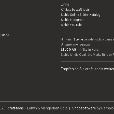
Links
Affiliate by
craft-tools
Stehle Online Blätter Katalog
Stehle Instagram
Stehle YouTube
usland
Hinweis:
Stehle
befindet sich organis
Unternehmensgruppe
LEUCO AG
mit Sitz in Horb.
Stehle ist die Qualitäts-Marke für den
Empfehlen Sie craft-tools weiter
 2026
craft-tools
- Lohyn & Mengedoht GbR |
Shopsoftware
by Gambio