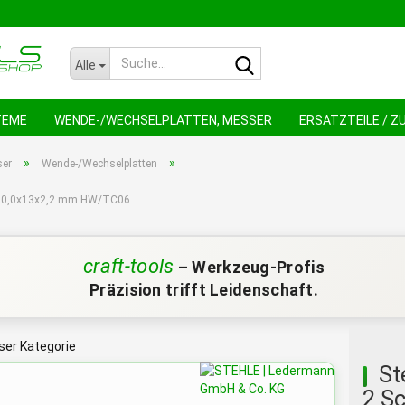
Suche...
Alle
TEME
WENDE-/WECHSELPLATTEN, MESSER
ERSATZTEILE / 
NEU !
AN
»
»
ser
Wende-/Wechselplatten
 120,0x13x2,2 mm HW/TC06
craft-tools
– Werkzeug-Profis
Präzision trifft Leidenschaft.
eser Kategorie
St
2 Sc