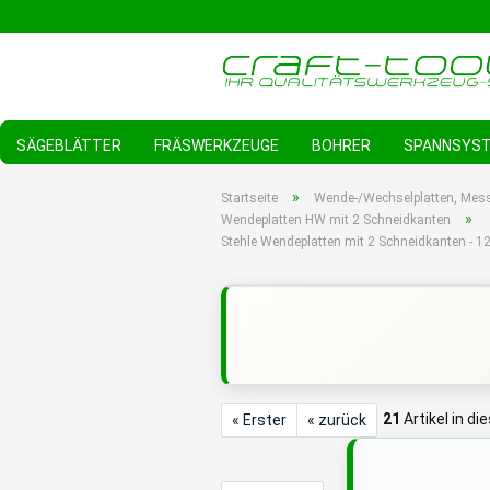
SÄGEBLÄTTER
FRÄSWERKZEUGE
BOHRER
SPANNSYS
»
Startseite
Wende-/Wechselplatten, Mes
»
Wendeplatten HW mit 2 Schneidkanten
Stehle Wendeplatten mit 2 Schneidkanten -
21
Artikel in di
« Erster
« zurück