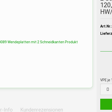
120
HW/
Art.Nr.
Lieferz
VPE je 
VPE
je
10
St.
r-Info
Kundenrezensionen