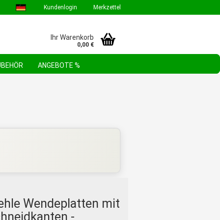
Kundenlogin
Merkzettel
Ihr Warenkorb
0,00 €
ZUBEHÖR
ANGEBOTE %
GEBOTE & AKTIONEN
STEHLE WERKZEUGSORTIMENTE
FAQ
ehle Wendeplatten mit
hneidkanten -