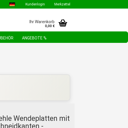
Kundenlogin
Merkzettel
Ihr Warenkorb
0,00 €
ZUBEHÖR
ANGEBOTE %
GEBOTE & AKTIONEN
STEHLE WERKZEUGSORTIMENTE
FAQ
ehle Wendeplatten mit
hneidkanten -