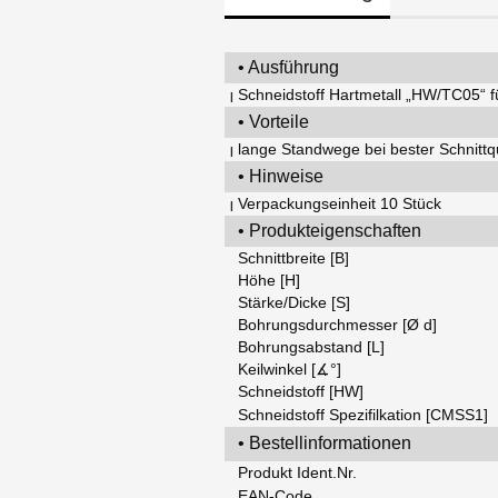
• Ausführung
Schneidstoff Hartmetall „HW/TC05“ fü
|
• Vorteile
lange Standwege bei bester Schnittqu
|
• Hinweise
Verpackungseinheit 10 Stück
|
• Produkteigenschaften
Schnittbreite [B]
Höhe [H]
Stärke/Dicke [S]
Bohrungsdurchmesser [Ø d]
Bohrungsabstand [L]
Keilwinkel [∡°]
Schneidstoff [HW]
Schneidstoff Spezifilkation [CMSS1]
• Bestellinformationen
Produkt Ident.Nr.
EAN-Code