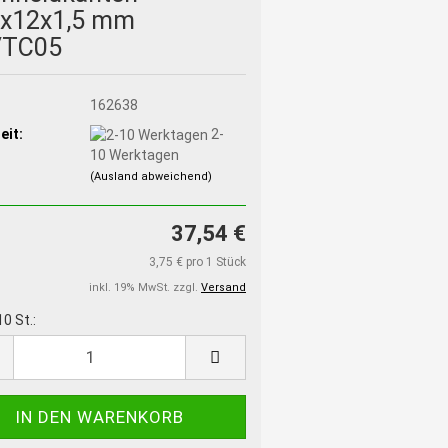
0x12x1,5 mm
TC05
:
162638
eit:
2-
10 Werktagen
(Ausland abweichend)
37,54 €
3,75 € pro 1 Stück
inkl. 19% MwSt. zzgl.
Versand
10 St.: