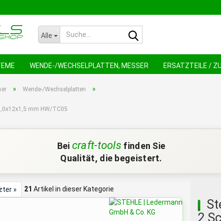
Suche...
Alle
TEME
WENDE-/WECHSELPLATTEN, MESSER
ERSATZTEILE / 
NEU !
AN
»
»
ser
Wende-/Wechselplatten
 13,0x12x1,5 mm HW/TC05
craft-tools
Bei
finden Sie
Qualität, die begeistert.
21
Artikel in dieser Kategorie
zter »
St
2 Sc