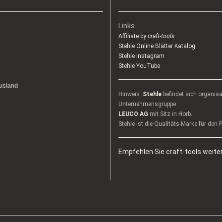
Links
Affiliate by
craft-tools
Stehle Online Blätter Katalog
Stehle Instagram
Stehle YouTube
usland
Hinweis:
Stehle
befindet sich organis
Unternehmensgruppe
LEUCO AG
mit Sitz in Horb.
Stehle ist die Qualitäts-Marke für den
Empfehlen Sie craft-tools weiter