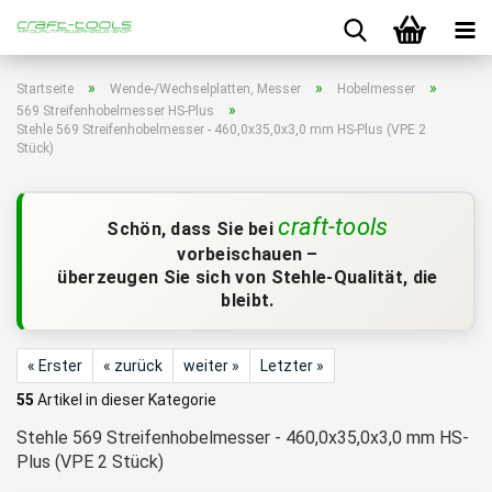
»
»
»
Startseite
Wende-/Wechselplatten, Messer
Hobelmesser
»
569 Streifenhobelmesser HS-Plus
Stehle 569 Streifenhobelmesser - 460,0x35,0x3,0 mm HS-Plus (VPE 2
Stück)
craft-tools
Schön, dass Sie bei
vorbeischauen –
überzeugen Sie sich von Stehle-Qualität, die
bleibt.
« Erster
« zurück
weiter »
Letzter »
55
Artikel in dieser Kategorie
Stehle 569 Streifenhobelmesser - 460,0x35,0x3,0 mm HS-
Plus (VPE 2 Stück)