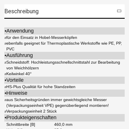
Beschreibung
•
Anwendung
für den Einsatz in Hobel-Messerköpfen
//
ebenfalls geeignet für Thermoplastische Werkstoffe wie PE, PP,
//
PVC
•
Ausführung
Schneidstoff: Hochleistungsschnellschnittstahl zur Bearbeitung
//
von Weichhölzern
Keilwinkel 40°
//
•
Vorteile
HS-Plus Qualität für hohe Standzeiten
//
•
Hinweise
aus Sicherheitsgründen immer gewichtsgleiche Messer
//
(Verpackungseinheit VPE) gegenüberliegend montieren!
Verpackungseinheit 2 Stück
//
•
Produkteigenschaften
Schnittbreite [B]
460,0 mm