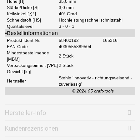
Höhe [H]
35,0 mm
Stärke/Dicke [S]
3,0 mm
Keilwinkel [∡°]
40° Grad
Schneidstoff [HS]
Hochleistungsschnellschnittstahl
Qualitätslevel
3 - 0 - 1
•
Bestellinformationen
Produkt Ident.Nr.
58400192
165316
EAN-Code
4030555889504
Mindestbestellmenge
2 Stück
[MBM]
Verpackungseinheit [VPE]
2 Stück
Gewicht [kg]
-
Stehle 'innovativ - richtungsweisend -
Hersteller
zuverlässig'
© 2024.05 craft-tools
Hersteller-Info
Kundenrezensionen