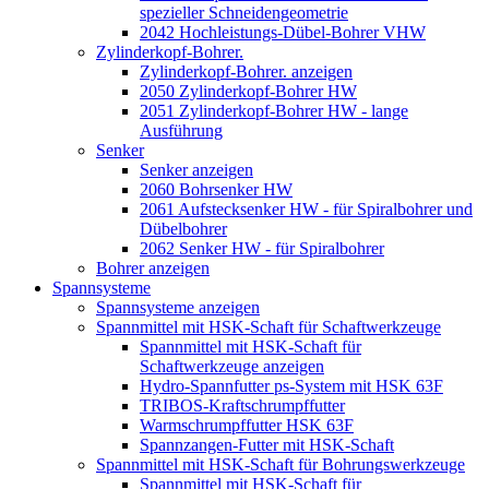
spezieller Schneidengeometrie
2042 Hochleistungs-Dübel-Bohrer VHW
Zylinderkopf-Bohrer.
Zylinderkopf-Bohrer. anzeigen
2050 Zylinderkopf-Bohrer HW
2051 Zylinderkopf-Bohrer HW - lange
Ausführung
Senker
Senker anzeigen
2060 Bohrsenker HW
2061 Aufstecksenker HW - für Spiralbohrer und
Dübelbohrer
2062 Senker HW - für Spiralbohrer
Bohrer anzeigen
Spannsysteme
Spannsysteme anzeigen
Spannmittel mit HSK-Schaft für Schaftwerkzeuge
Spannmittel mit HSK-Schaft für
Schaftwerkzeuge anzeigen
Hydro-Spannfutter ps-System mit HSK 63F
TRIBOS-Kraftschrumpffutter
Warmschrumpffutter HSK 63F
Spannzangen-Futter mit HSK-Schaft
Spannmittel mit HSK-Schaft für Bohrungswerkzeuge
Spannmittel mit HSK-Schaft für