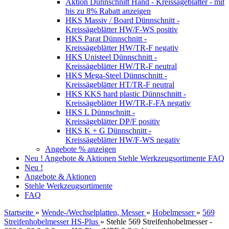
Aktion Dünnschnitt Hand - Kreissägeblätter - mit
bis zu 8% Rabatt anzeigen
HKS Massiv / Board Dünnschnitt -
Kreissägeblätter HW/F-WS positiv
HKS Parat Dünnschnitt -
Kreissägeblätter HW/TR-F negativ
HKS Unisteel Dünnschnitt -
Kreissägeblätter HW/TR-F neutral
HKS Mega-Steel Dünnschnitt -
Kreissägeblätter HT/TR-F neutral
HKS KKS hard plastic Dünnschnitt -
Kreissägeblätter HW/TR-F-FA negativ
HKS L Dünnschnitt -
Kreissägeblätter DP/F positiv
HKS K + G Dünnschnitt -
Kreissägeblätter HW/F-WS negativ
Angebote % anzeigen
Neu !
Angebote & Aktionen
Stehle Werkzeugsortimente
FAQ
Neu !
Angebote & Aktionen
Stehle Werkzeugsortimente
FAQ
Startseite
»
Wende-/Wechselplatten, Messer
»
Hobelmesser
»
569
Streifenhobelmesser HS-Plus
»
Stehle 569 Streifenhobelmesser -