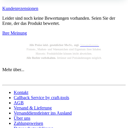
Kundenrezensionen
Leider sind noch keine Bewertungen vorhanden. Seien Sie der
Erste, der das Produkt bewertet.
Ihre Meinung
Alle Preise inkl. gesetzlicher MwSt., zzgl.
Versandkosten.
Firmen-, Marken- und Warenzeichen sind Eigentum ihrer Inhaber.
Hinweis: Produktbilder können leicht abweichen.
Alle Rechte vorbehalten.
Irrtümer und Preisänderungen möglich.
Mehr über...
Kontakt
Callback Service by craft-tools
AGB
Versand & Lieferung
Versanddienstleister ins Ausland
Über uns
Zahlungsweisen