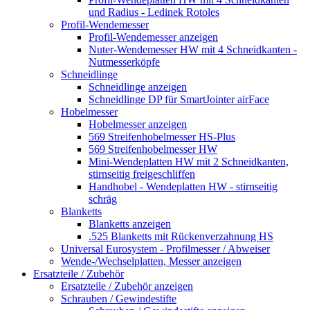
und Radius - Ledinek Rotoles
Profil-Wendemesser
Profil-Wendemesser anzeigen
Nuter-Wendemesser HW mit 4 Schneidkanten -
Nutmesserköpfe
Schneidlinge
Schneidlinge anzeigen
Schneidlinge DP für SmartJointer airFace
Hobelmesser
Hobelmesser anzeigen
569 Streifenhobelmesser HS-Plus
569 Streifenhobelmesser HW
Mini-Wendeplatten HW mit 2 Schneidkanten,
stirnseitig freigeschliffen
Handhobel - Wendeplatten HW - stirnseitig
schräg
Blanketts
Blanketts anzeigen
.525 Blanketts mit Rückenverzahnung HS
Universal Eurosystem - Profilmesser / Abweiser
Wende-/Wechselplatten, Messer anzeigen
Ersatzteile / Zubehör
Ersatzteile / Zubehör anzeigen
Schrauben / Gewindestifte