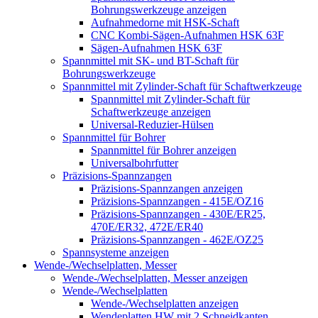
Bohrungswerkzeuge anzeigen
Aufnahmedorne mit HSK-Schaft
CNC Kombi-Sägen-Aufnahmen HSK 63F
Sägen-Aufnahmen HSK 63F
Spannmittel mit SK- und BT-Schaft für
Bohrungswerkzeuge
Spannmittel mit Zylinder-Schaft für Schaftwerkzeuge
Spannmittel mit Zylinder-Schaft für
Schaftwerkzeuge anzeigen
Universal-Reduzier-Hülsen
Spannmittel für Bohrer
Spannmittel für Bohrer anzeigen
Universalbohrfutter
Präzisions-Spannzangen
Präzisions-Spannzangen anzeigen
Präzisions-Spannzangen - 415E/OZ16
Präzisions-Spannzangen - 430E/ER25,
470E/ER32, 472E/ER40
Präzisions-Spannzangen - 462E/OZ25
Spannsysteme anzeigen
Wende-/Wechselplatten, Messer
Wende-/Wechselplatten, Messer anzeigen
Wende-/Wechselplatten
Wende-/Wechselplatten anzeigen
Wendeplatten HW mit 2 Schneidkanten