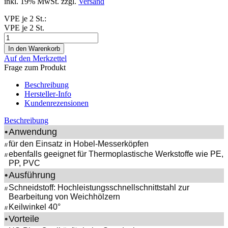
inkl. 19% MwSt. zzgl.
Versand
VPE je 2 St.:
VPE je 2 St.
Auf den Merkzettel
Frage zum Produkt
Beschreibung
Hersteller-Info
Kundenrezensionen
Beschreibung
•
Anwendung
für den Einsatz in Hobel-Messerköpfen
//
ebenfalls geeignet für Thermoplastische Werkstoffe wie PE,
//
PP, PVC
•
Ausführung
Schneidstoff: Hochleistungsschnellschnittstahl zur
//
Bearbeitung von Weichhölzern
Keilwinkel 40°
//
•
Vorteile