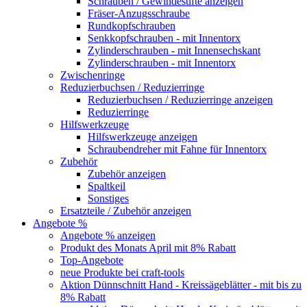
Schrauben / Gewindestifte anzeigen
Fräser-Anzugsschraube
Rundkopfschrauben
Senkkopfschrauben - mit Innentorx
Zylinderschrauben - mit Innensechskant
Zylinderschrauben - mit Innentorx
Zwischenringe
Reduzierbuchsen / Reduzierringe
Reduzierbuchsen / Reduzierringe anzeigen
Reduzierringe
Hilfswerkzeuge
Hilfswerkzeuge anzeigen
Schraubendreher mit Fahne für Innentorx
Zubehör
Zubehör anzeigen
Spaltkeil
Sonstiges
Ersatzteile / Zubehör anzeigen
Angebote %
Angebote % anzeigen
Produkt des Monats April mit 8% Rabatt
Top-Angebote
neue Produkte bei craft-tools
Aktion Dünnschnitt Hand - Kreissägeblätter - mit bis zu
8% Rabatt