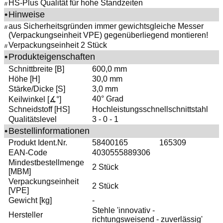
HS-Plus Qualität für hohe Standzeiten
//
•
Hinweise
aus Sicherheitsgründen immer gewichtsgleiche Messer
//
(Verpackungseinheit VPE) gegenüberliegend montieren!
Verpackungseinheit 2 Stück
//
•
Produkteigenschaften
Schnittbreite [B]
600,0 mm
Höhe [H]
30,0 mm
Stärke/Dicke [S]
3,0 mm
40° Grad
Keilwinkel [∡°]
Schneidstoff [HS]
Hochleistungsschnellschnittstahl
Qualitätslevel
3 - 0 - 1
•
Bestellinformationen
Produkt Ident.Nr.
58400165
165309
EAN-Code
4030555889306
Mindestbestellmenge
2 Stück
[MBM]
Verpackungseinheit
2 Stück
[VPE]
Gewicht [kg]
-
Stehle 'innovativ -
Hersteller
richtungsweisend - zuverlässig'