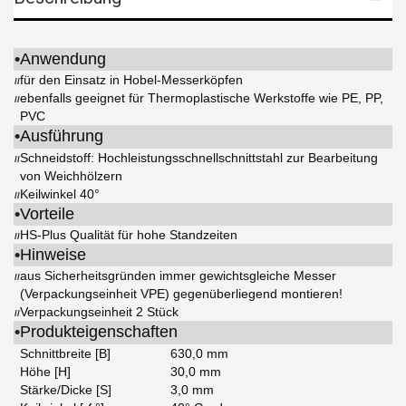
•
Anwendung
für den Einsatz in Hobel-Messerköpfen
//
ebenfalls geeignet für Thermoplastische Werkstoffe wie PE, PP,
//
PVC
•
Ausführung
Schneidstoff: Hochleistungsschnellschnittstahl zur Bearbeitung
//
von Weichhölzern
Keilwinkel 40°
//
•
Vorteile
HS-Plus Qualität für hohe Standzeiten
//
•
Hinweise
aus Sicherheitsgründen immer gewichtsgleiche Messer
//
(Verpackungseinheit VPE) gegenüberliegend montieren!
Verpackungseinheit 2 Stück
//
•
Produkteigenschaften
Schnittbreite [B]
630,0 mm
Höhe [H]
30,0 mm
Stärke/Dicke [S]
3,0 mm