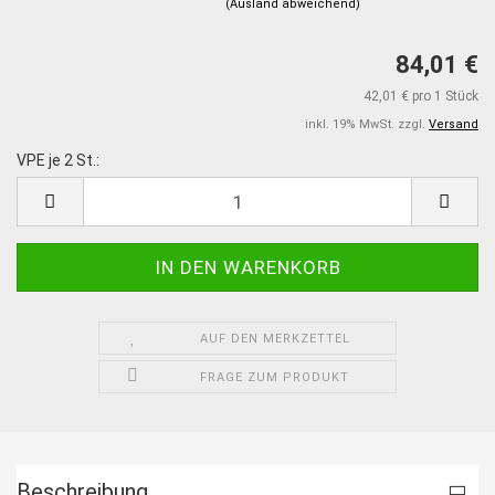
(Ausland abweichend)
84,01 €
42,01 € pro 1 Stück
inkl. 19% MwSt. zzgl.
Versand
VPE je 2 St.:
VPE
je
2
St.
AUF DEN MERKZETTEL
FRAGE ZUM PRODUKT
Beschreibung