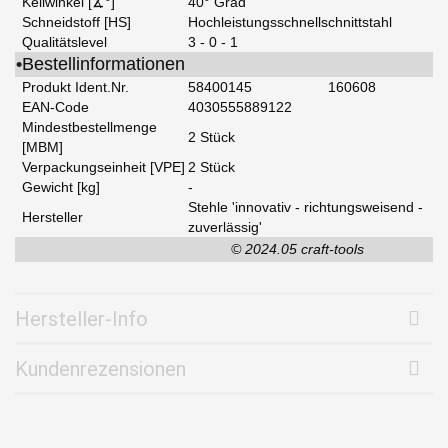
Keilwinkel [∡°]
40° Grad
Schneidstoff [HS]
Hochleistungsschnellschnittstahl
Qualitätslevel
3 - 0 - 1
•
Bestellinformationen
Produkt Ident.Nr.
58400145
160608
EAN-Code
4030555889122
Mindestbestellmenge
2 Stück
[MBM]
Verpackungseinheit [VPE]
2 Stück
Gewicht [kg]
-
Stehle 'innovativ - richtungsweisend -
Hersteller
zuverlässig'
© 2024.05 craft-tools
Hersteller-Info
Kundenrezensionen