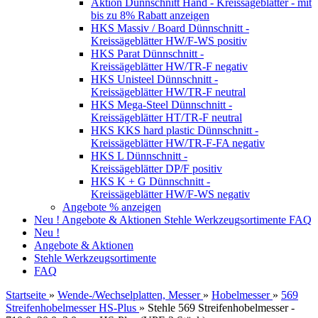
Aktion Dünnschnitt Hand - Kreissägeblätter - mit
bis zu 8% Rabatt anzeigen
HKS Massiv / Board Dünnschnitt -
Kreissägeblätter HW/F-WS positiv
HKS Parat Dünnschnitt -
Kreissägeblätter HW/TR-F negativ
HKS Unisteel Dünnschnitt -
Kreissägeblätter HW/TR-F neutral
HKS Mega-Steel Dünnschnitt -
Kreissägeblätter HT/TR-F neutral
HKS KKS hard plastic Dünnschnitt -
Kreissägeblätter HW/TR-F-FA negativ
HKS L Dünnschnitt -
Kreissägeblätter DP/F positiv
HKS K + G Dünnschnitt -
Kreissägeblätter HW/F-WS negativ
Angebote % anzeigen
Neu !
Angebote & Aktionen
Stehle Werkzeugsortimente
FAQ
Neu !
Angebote & Aktionen
Stehle Werkzeugsortimente
FAQ
Startseite
»
Wende-/Wechselplatten, Messer
»
Hobelmesser
»
569
Streifenhobelmesser HS-Plus
»
Stehle 569 Streifenhobelmesser -