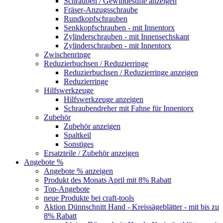
Schrauben / Gewindestifte anzeigen
Fräser-Anzugsschraube
Rundkopfschrauben
Senkkopfschrauben - mit Innentorx
Zylinderschrauben - mit Innensechskant
Zylinderschrauben - mit Innentorx
Zwischenringe
Reduzierbuchsen / Reduzierringe
Reduzierbuchsen / Reduzierringe anzeigen
Reduzierringe
Hilfswerkzeuge
Hilfswerkzeuge anzeigen
Schraubendreher mit Fahne für Innentorx
Zubehör
Zubehör anzeigen
Spaltkeil
Sonstiges
Ersatzteile / Zubehör anzeigen
Angebote %
Angebote % anzeigen
Produkt des Monats April mit 8% Rabatt
Top-Angebote
neue Produkte bei craft-tools
Aktion Dünnschnitt Hand - Kreissägeblätter - mit bis zu
8% Rabatt