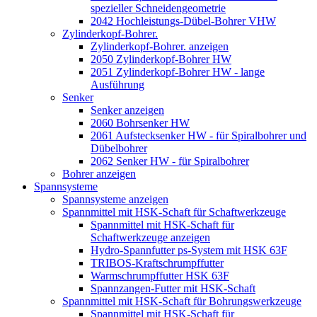
spezieller Schneidengeometrie
2042 Hochleistungs-Dübel-Bohrer VHW
Zylinderkopf-Bohrer.
Zylinderkopf-Bohrer. anzeigen
2050 Zylinderkopf-Bohrer HW
2051 Zylinderkopf-Bohrer HW - lange
Ausführung
Senker
Senker anzeigen
2060 Bohrsenker HW
2061 Aufstecksenker HW - für Spiralbohrer und
Dübelbohrer
2062 Senker HW - für Spiralbohrer
Bohrer anzeigen
Spannsysteme
Spannsysteme anzeigen
Spannmittel mit HSK-Schaft für Schaftwerkzeuge
Spannmittel mit HSK-Schaft für
Schaftwerkzeuge anzeigen
Hydro-Spannfutter ps-System mit HSK 63F
TRIBOS-Kraftschrumpffutter
Warmschrumpffutter HSK 63F
Spannzangen-Futter mit HSK-Schaft
Spannmittel mit HSK-Schaft für Bohrungswerkzeuge
Spannmittel mit HSK-Schaft für