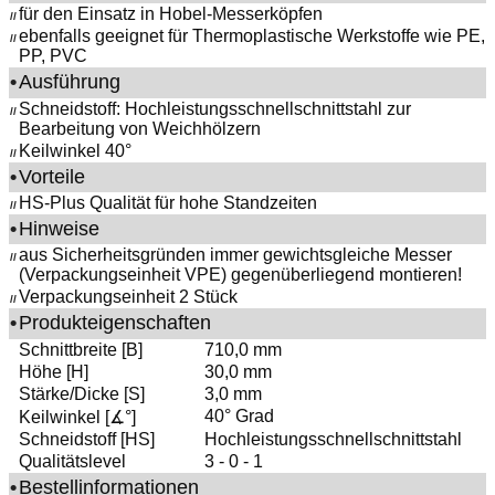
für den Einsatz in Hobel-Messerköpfen
//
ebenfalls geeignet für Thermoplastische Werkstoffe wie PE,
//
PP, PVC
•
Ausführung
Schneidstoff: Hochleistungsschnellschnittstahl zur
//
Bearbeitung von Weichhölzern
Keilwinkel 40°
//
•
Vorteile
HS-Plus Qualität für hohe Standzeiten
//
•
Hinweise
aus Sicherheitsgründen immer gewichtsgleiche Messer
//
(Verpackungseinheit VPE) gegenüberliegend montieren!
Verpackungseinheit 2 Stück
//
•
Produkteigenschaften
Schnittbreite [B]
710,0 mm
Höhe [H]
30,0 mm
Stärke/Dicke [S]
3,0 mm
40° Grad
Keilwinkel [∡°]
Schneidstoff [HS]
Hochleistungsschnellschnittstahl
Qualitätslevel
3 - 0 - 1
•
Bestellinformationen