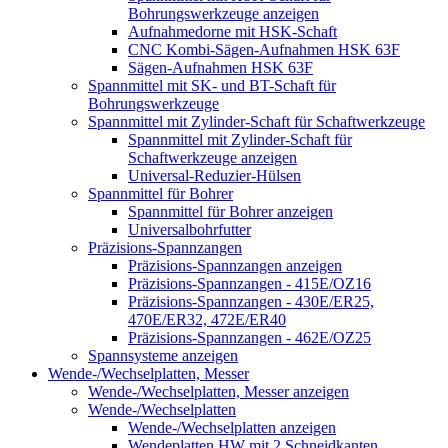
Bohrungswerkzeuge anzeigen
Aufnahmedorne mit HSK-Schaft
CNC Kombi-Sägen-Aufnahmen HSK 63F
Sägen-Aufnahmen HSK 63F
Spannmittel mit SK- und BT-Schaft für
Bohrungswerkzeuge
Spannmittel mit Zylinder-Schaft für Schaftwerkzeuge
Spannmittel mit Zylinder-Schaft für
Schaftwerkzeuge anzeigen
Universal-Reduzier-Hülsen
Spannmittel für Bohrer
Spannmittel für Bohrer anzeigen
Universalbohrfutter
Präzisions-Spannzangen
Präzisions-Spannzangen anzeigen
Präzisions-Spannzangen - 415E/OZ16
Präzisions-Spannzangen - 430E/ER25,
470E/ER32, 472E/ER40
Präzisions-Spannzangen - 462E/OZ25
Spannsysteme anzeigen
Wende-/Wechselplatten, Messer
Wende-/Wechselplatten, Messer anzeigen
Wende-/Wechselplatten
Wende-/Wechselplatten anzeigen
Wendeplatten HW mit 2 Schneidkanten