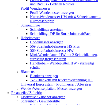
und Radius - Ledinek Rotoles
Profil-Wendemesser
Profil-Wendemesser anzeigen
Nuter-Wendemesser HW mit 4 Schneidkanten -
Nutmesserköpfe
Schneidlinge
Schneidlinge anzeigen
Schneidlinge DP für SmartJointer airFace
Hobelmesser
Hobelmesser anzeigen
569 Streifenhobelmesser HS-Plus
569 Streifenhobelmesser HW
Mini-Wendeplatten HW mit 2 Schneidkanten,
stirnseitig freigeschliffen
Handhobel - Wendeplatten HW - stirnseitig
schräg
Blanketts
Blanketts anzeigen
.525 Blanketts mit Rückenverzahnung HS
Universal Eurosystem - Profilmesser / Abweiser
Wende-/Wechselplatten, Messer anzeigen
Ersatzteile / Zubehör
Ersatzteile / Zubehör anzeigen
Schrauben / Gewindestifte