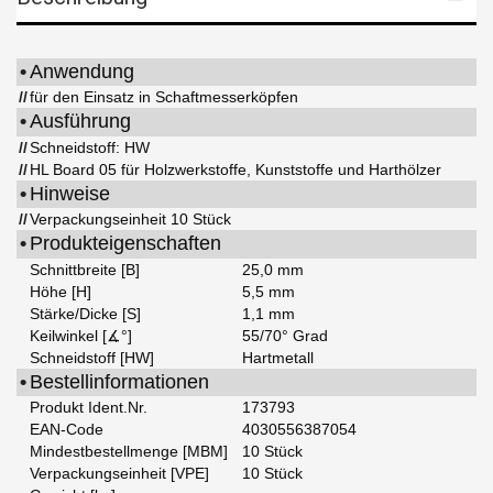
•
Anwendung
//
für den Einsatz in Schaftmesserköpfen
•
Ausführung
//
Schneidstoff: HW
//
HL Board 05 für Holzwerkstoffe, Kunststoffe und Harthölzer
•
Hinweise
//
Verpackungseinheit 10 Stück
•
Produkteigenschaften
Schnittbreite [B]
25,0 mm
Höhe [H]
5,5 mm
Stärke/Dicke [S]
1,1 mm
Keilwinkel [∡°]
55/70° Grad
Schneidstoff [HW]
Hartmetall
•
Bestellinformationen
Produkt Ident.Nr.
173793
EAN-Code
4030556387054
Mindestbestellmenge [MBM]
10 Stück
Verpackungseinheit [VPE]
10 Stück