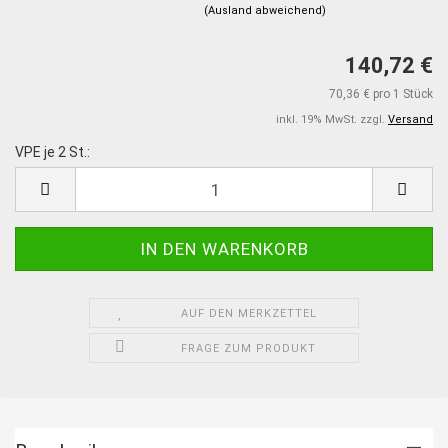
(Ausland abweichend)
140,72 €
70,36 € pro 1 Stück
inkl. 19% MwSt. zzgl.
Versand
VPE je 2 St.:
VPE
je
2
St.
AUF DEN MERKZETTEL
FRAGE ZUM PRODUKT