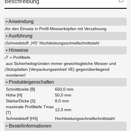
Beschreibung
• Anwendung
für den Einsatz in Profil-Messerköpfen mit Verzahnung
|
• Ausführung
Schneidstoff „HS“ Hochleistungsschnellschnittstahl
|
• Hinweise
T = Profiltiefe
|
aus Sicherheitsgründen immer gewichtsgleiche Messer und
Stützplatten (Verpackungseinheit VE) gegenüberliegend
|
montieren!
• Produkteigenschaften
Schnittbreite [B]
650,0 mm
Höhe [H]
50,0 mm
Stärke/Dicke [S]
8,0 mm
maximale Profiltiefe Tmax
12,0 mm
[T]
Schneidstoff [HS]
Hochleistungsschnellschnittstahl
• Bestellinformationen