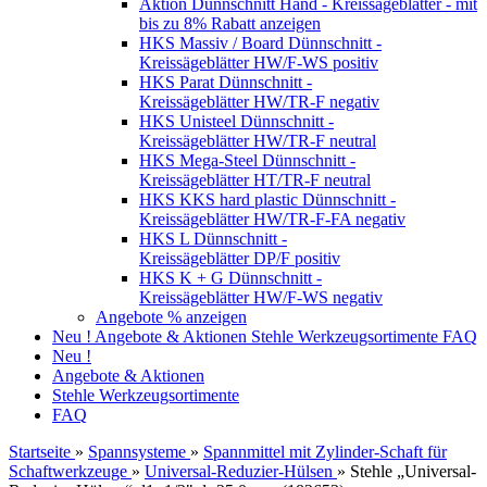
Aktion Dünnschnitt Hand - Kreissägeblätter - mit
bis zu 8% Rabatt anzeigen
HKS Massiv / Board Dünnschnitt -
Kreissägeblätter HW/F-WS positiv
HKS Parat Dünnschnitt -
Kreissägeblätter HW/TR-F negativ
HKS Unisteel Dünnschnitt -
Kreissägeblätter HW/TR-F neutral
HKS Mega-Steel Dünnschnitt -
Kreissägeblätter HT/TR-F neutral
HKS KKS hard plastic Dünnschnitt -
Kreissägeblätter HW/TR-F-FA negativ
HKS L Dünnschnitt -
Kreissägeblätter DP/F positiv
HKS K + G Dünnschnitt -
Kreissägeblätter HW/F-WS negativ
Angebote % anzeigen
Neu !
Angebote & Aktionen
Stehle Werkzeugsortimente
FAQ
Neu !
Angebote & Aktionen
Stehle Werkzeugsortimente
FAQ
Startseite
»
Spannsysteme
»
Spannmittel mit Zylinder-Schaft für
Schaftwerkzeuge
»
Universal-Reduzier-Hülsen
»
Stehle „Universal-