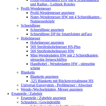
und Radius - Ledinek Rotoles
Profil-Wendemesser
Profil-Wendemesser anzeigen
Nuter-Wendemesser HW mit 4 Schneidkanten -
Nutmesserköpfe
Schneidlinge
Schneidlinge anzeigen
Schneidlinge DP für SmartJointer airFace
Hobelmesser
Hobelmesser anzeigen
569 Streifenhobelmesser HS-Plus
569 Streifenhobelmesser HW
Mini-Wendeplatten HW mit 2 Schneidkanten,
stirnseitig freigeschliffen
Handhobel - Wendeplatten HW - stirnseitig
schräg
Blanketts
Blanketts anzeigen
.525 Blanketts mit Rückenverzahnung HS
Universal Eurosystem - Profilmesser / Abweiser
Wende-/Wechselplatten, Messer anzeigen
Ersatzteile / Zubehör
Ersatzteile / Zubehör anzeigen
Schrauben / Gewindestifte