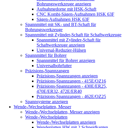
Bohrungswerkzeuge anzeigen
Aufnahmedorne mit HSK-Schaft
CNC Kombi-Sägen-Aufnahmen HSK 63F
Sägen-Aufnahmen HSK 63F
Spannmittel mit SK- und BT-Schaft für
Bohrungswerkzeuge
Spannmittel mit Zylinder-Schaft für Schaftwerkzeuge
Spannmittel mit Zylinder-Schaft für
Schaftwerkzeuge anzeigen
Universal-Reduzier-Hülsen
Spannmittel für Bohrer
Spannmittel für Bohrer anzeigen
Universalbohrfutter
Präzisions-Spannzangen
Präzisions-Spannzangen anzeigen
Präzisions-Spannzangen - 415E/OZ16
Präzisions-Spannzangen - 430E/ER25,
470E/ER32, 472E/ER40
Präzisions-Spannzangen - 462E/OZ25
Spannsysteme anzeigen
Wende-/Wechselplatten, Messer
Wende-/Wechselplatten, Messer anzeigen
Wende-/Wechselplatten
Wende-/Wechselplatten anzeigen
Wendeplatten HW mit 2 Schneidkanten