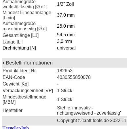
Aufnahmegröße
1/2" Zoll
werkstückseitig [Ø d1]
Mindest-Einspannlänge
37,0 mm
[Lmin]
Aufnahmegröße
25,0 mm
maschinenseitig [Ø d]
54,5 mm
Gesamtlänge [L1]
3,0 mm
Länge [L ]
Drehrichtung [N]
universal
• Bestellinformationen
Produkt Ident.Nr.
182653
EAN-Code
4030555850078
Gewicht [Kg]
-
Verpackungseinheit [VP]
1 Stück
Mindestbestellmenge
1 Stück
[MBM]
Stehle 'innovativ -
Hersteller
richtungsweisend - zuverlässig'
Copyright © craft-tools.de 2022.11
Hersteller-Info