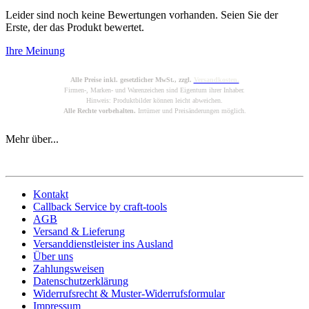
Leider sind noch keine Bewertungen vorhanden. Seien Sie der
Erste, der das Produkt bewertet.
Ihre Meinung
Alle Preise inkl. gesetzlicher MwSt., zzgl.
Versandkosten.
Firmen-, Marken- und Warenzeichen sind Eigentum ihrer Inhaber.
Hinweis: Produktbilder können leicht abweichen.
Alle Rechte vorbehalten.
Irrtümer und Preisänderungen möglich.
Mehr über...
Kontakt
Callback Service by craft-tools
AGB
Versand & Lieferung
Versanddienstleister ins Ausland
Über uns
Zahlungsweisen
Datenschutzerklärung
Widerrufsrecht & Muster-Widerrufsformular
Impressum