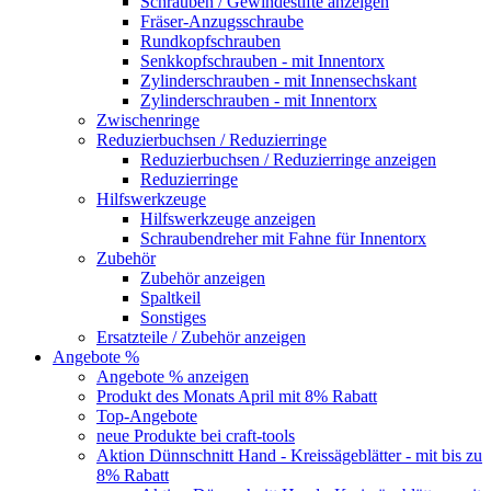
Schrauben / Gewindestifte anzeigen
Fräser-Anzugsschraube
Rundkopfschrauben
Senkkopfschrauben - mit Innentorx
Zylinderschrauben - mit Innensechskant
Zylinderschrauben - mit Innentorx
Zwischenringe
Reduzierbuchsen / Reduzierringe
Reduzierbuchsen / Reduzierringe anzeigen
Reduzierringe
Hilfswerkzeuge
Hilfswerkzeuge anzeigen
Schraubendreher mit Fahne für Innentorx
Zubehör
Zubehör anzeigen
Spaltkeil
Sonstiges
Ersatzteile / Zubehör anzeigen
Angebote %
Angebote % anzeigen
Produkt des Monats April mit 8% Rabatt
Top-Angebote
neue Produkte bei craft-tools
Aktion Dünnschnitt Hand - Kreissägeblätter - mit bis zu
8% Rabatt