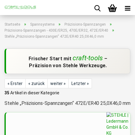
»
»
»
Startseite
Spannsysteme
Präzisions-Spannzangen
»
Präzisions-Spannzangen - 430E/ER25, 470E/ER32, 472E/ER40
Stehle „Präzisions-Spannzangen“ 472E/ER40 25,0X46,0 mm
craft-tools
Frischer Start mit
–
Präzision von Stehle Werkzeuge.
« Erster
« zurück
weiter »
Letzter »
35
Artikel in dieser Kategorie
Stehle „Präzisions-Spannzangen“ 472E/ER40 25,0X46,0 mm