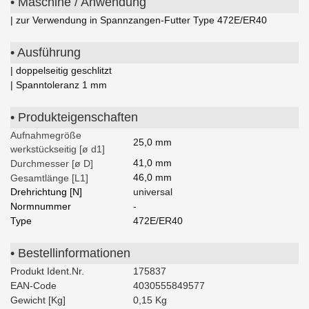
• Maschine / Anwendung
| zur Verwendung in Spannzangen-Futter Type 472E/ER40
• Ausführung
| doppelseitig geschlitzt
| Spanntoleranz 1 mm
• Produkteigenschaften
Aufnahmegröße
25,0 mm
werkstückseitig [ø d1]
41,0 mm
Durchmesser [ø D]
46,0 mm
Gesamtlänge [L1]
Drehrichtung [N]
universal
Normnummer
-
Type
472E/ER40
• Bestellinformationen
Produkt Ident.Nr.
175837
EAN-Code
4030555849577
Gewicht [Kg]
0,15 Kg