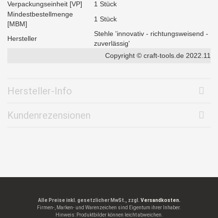
Verpackungseinheit [VP]
1 Stück
Mindestbestellmenge
1 Stück
[MBM]
Stehle 'innovativ - richtungsweisend -
Hersteller
zuverlässig'
Copyright © craft-tools.de 2022.11
Hersteller-Info
Kundenrezensionen
Alle Preise inkl. gesetzlicher MwSt., zzgl.
Versandkosten.
Firmen-, Marken- und Warenzeichen sind Eigentum ihrer Inhaber.
Hinweis: Produktbilder können leicht abweichen.