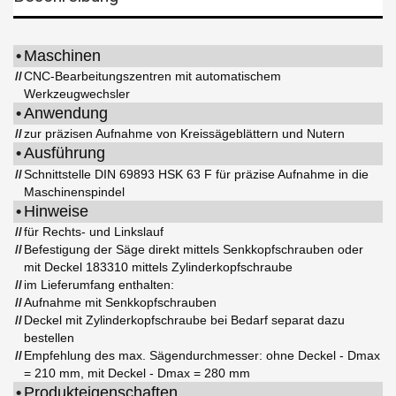
•
Maschinen
//
CNC-Bearbeitungszentren mit automatischem
Werkzeugwechsler
•
Anwendung
//
zur präzisen Aufnahme von Kreissägeblättern und Nutern
•
Ausführung
//
Schnittstelle DIN 69893 HSK 63 F für präzise Aufnahme in die
Maschinenspindel
•
Hinweise
//
für Rechts- und Linkslauf
//
Befestigung der Säge direkt mittels Senkkopfschrauben oder
mit Deckel 183310 mittels Zylinderkopfschraube
//
im Lieferumfang enthalten:
//
Aufnahme mit Senkkopfschrauben
//
Deckel mit Zylinderkopfschraube bei Bedarf separat dazu
bestellen
//
Empfehlung des max. Sägendurchmesser: ohne Deckel - Dmax
= 210 mm, mit Deckel - Dmax = 280 mm
•
Produkteigenschaften