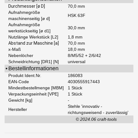
Durchmesser [ø D]
70,0 mm
Aufnahmegröße
HSK 63F
maschinenseitig [ø d]
Aufnahmegröße
30,0 mm
werkstückseitig [ø d1]
Nutzlänge Werkstück [L2]
1,8 mm
Abstand zur Maschine [a]
70,0 mm
x-Maß
18,0 mm
Nebenlöcher
8/M5/52 + 2/6/42
Schneidrichtung [DR1] [N]
universal
•
Bestellinformationen
Produkt Ident.Nr.
186083
EAN-Code
4030555917443
Mindestbestellmenge [MBM]
1 Stück
Verpackungseinheit [VPE]
1 Stück
Gewicht [kg]
-
Stehle 'innovativ -
Hersteller
richtungsweisend - zuverlässig'
© 2024.06 craft-tools