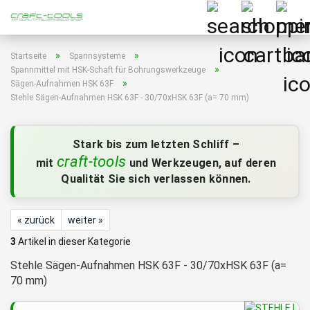
»
»
Startseite
Spannsysteme
»
Spannmittel mit HSK-Schaft für Bohrungswerkzeuge
»
Sägen-Aufnahmen HSK 63F
Stehle Sägen-Aufnahmen HSK 63F - 30/70xHSK 63F (a= 70 mm)
Stark bis zum letzten Schliff –
craft-tools
mit
und Werkzeugen, auf deren
Qualität Sie sich verlassen können.
« zurück
weiter »
3
Artikel in dieser Kategorie
Stehle Sägen-Aufnahmen HSK 63F - 30/70xHSK 63F (a=
70 mm)