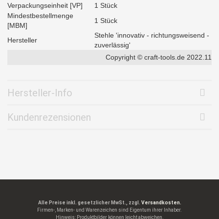
Verpackungseinheit [VP]
1 Stück
Mindestbestellmenge
1 Stück
[MBM]
Stehle 'innovativ - richtungsweisend -
Hersteller
zuverlässig'
Copyright © craft-tools.de 2022.11
Hersteller-Info
Kundenrezensionen
Alle Preise inkl. gesetzlicher MwSt., zzgl.
Versandkosten.
Firmen-, Marken- und Warenzeichen sind Eigentum ihrer Inhaber.
Hinweis: Produktbilder können leicht abweichen.