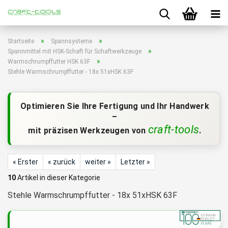
»
»
Startseite
Spannsysteme
»
Spannmittel mit HSK-Schaft für Schaftwerkzeuge
»
Warmschrumpffutter HSK 63F
Stehle Warmschrumpffutter - 18x 51xHSK 63F
Optimieren Sie Ihre Fertigung und Ihr Handwerk
–
craft-tools
mit präzisen Werkzeugen von
.
« Erster
« zurück
weiter »
Letzter »
10
Artikel in dieser Kategorie
Stehle Warmschrumpffutter - 18x 51xHSK 63F