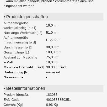
| kann mit allen handelsüblichen Schrumpfgeräten aus- und
eingespannt werden
• Produkteigenschaften
Aufnahmegröße
18,0 mm
werkstückseitig [ø d1]
51,0 mm
Nutzlänge Werkstück [L2]
Aufnahmegröße
HSK 63F
maschinenseitig [ø d]
30,0 mm
Durchmesser [ø D]
100,0 mm
Gesamtlänge [L1]
75,0 mm
Abstand zur Maschine
x-Maß
18,0 mm
Maximale Drehzahl [min-1]
30.000 min-1
Drehrichtung [N]
universal
Normnummer
-
• Bestellinformationen
Produkt Ident.Nr.
183085
EAN-Code
4030555850351
Gewicht [Kg]
0,96 Kg