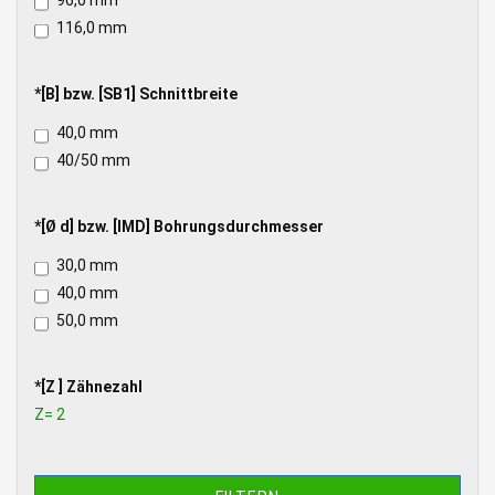
96,0 mm
D]
BZW.
116,0 mm
[DA]
DURCHMESSER
*
*[B] bzw. [SB1] Schnittbreite
[B]
40,0 mm
BZW.
[SB1]
40/50 mm
SCHNITTBREITE
*
*[Ø d] bzw. [IMD] Bohrungsdurchmesser
[Ø
30,0 mm
D]
BZW.
40,0 mm
[IMD]
50,0 mm
BOHRUNGSDURCHMESSER
*
*[Z ] Zähnezahl
[Z
Z= 2
]
ZÄHNEZAHL