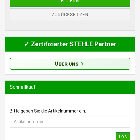
FILTERN
ZURÜCKSETZEN
✓ Zertifizierter STEHLE Partner
Über uns
Schnellkauf
BITTE
Bitte geben Sie die Artikelnummer ein.
GEBEN
SIE
DIE
ARTIKELNUMMER
LOS