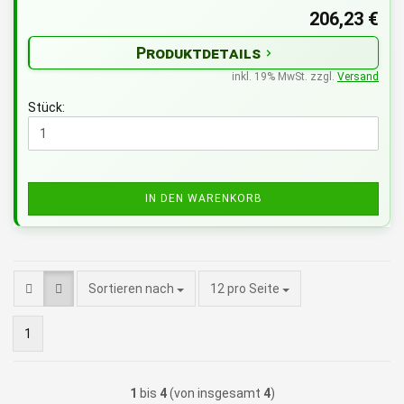
206,23 €
Produktdetails
inkl. 19% MwSt. zzgl.
Versand
Stück:
IN DEN WARENKORB
pro Seite
Sortieren nach
12 pro Seite
1
1
bis
4
(von insgesamt
4
)