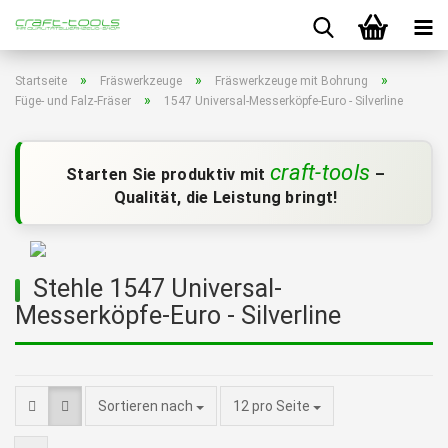
»
»
»
Startseite
Fräswerkzeuge
Fräswerkzeuge mit Bohrung
»
Füge- und Falz-Fräser
1547 Universal-Messerköpfe-Euro - Silverline
craft-tools
Starten Sie produktiv mit
–
Qualität, die Leistung bringt!
Stehle 1547 Universal-
Messerköpfe-Euro - Silverline
pro Seite
Sortieren nach
12 pro Seite