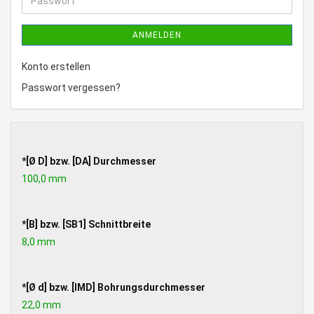
Passwort
ANMELDEN
Konto erstellen
Passwort vergessen?
*
*[Ø D] bzw. [DA] Durchmesser
[Ø
100,0 mm
D]
BZW.
[DA]
*
*[B] bzw. [SB1] Schnittbreite
DURCHMESSER
[B]
8,0 mm
BZW.
[SB1]
SCHNITTBREITE
*
*[Ø d] bzw. [IMD] Bohrungsdurchmesser
[Ø
22,0 mm