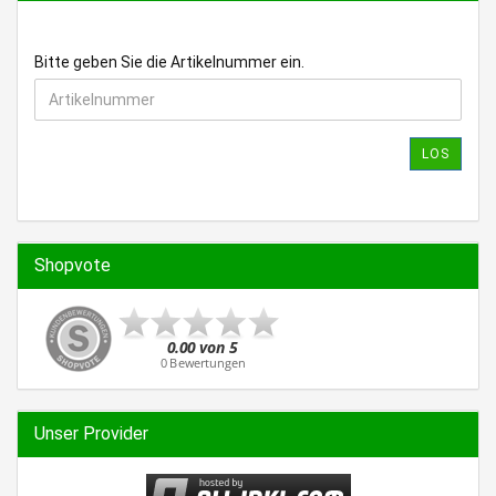
BITTE
Bitte geben Sie die Artikelnummer ein.
GEBEN
SIE
DIE
ARTIKELNUMMER
LOS
EIN.
Shopvote
Unser Provider