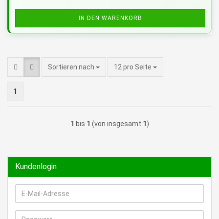
IN DEN WARENKORB
pro Seite
Sortieren nach
12 pro Seite
1
1
bis
1
(von insgesamt
1
)
Kundenlogin
E-
Mail-
Adresse