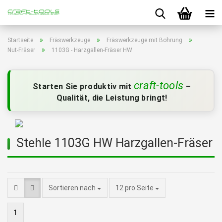
»
»
»
Startseite
Fräswerkzeuge
Fräswerkzeuge mit Bohrung
»
Nut-Fräser
1103G - Harzgallen-Fräser HW
craft-tools
Starten Sie produktiv mit
–
Qualität, die Leistung bringt!
Stehle 1103G HW Harzgallen-Fräser
pro Seite
Sortieren nach
12 pro Seite
1