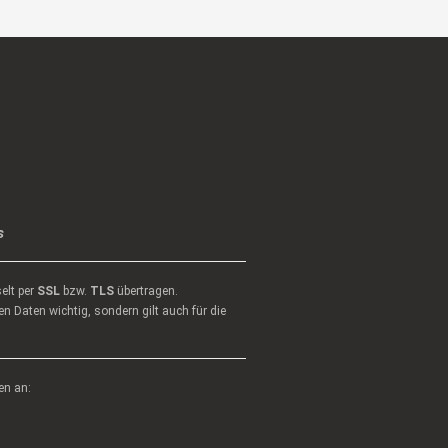
s
elt per
SSL
bzw.
TLS
übertragen.
n Daten wichtig, sondern gilt auch für die
en an: