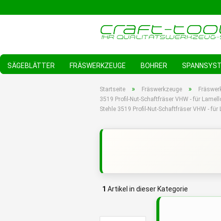
SÄGEBLÄTTER
FRÄSWERKZEUGE
BOHRER
SPANNSYS
»
»
Startseite
Fräswerkzeuge
Fräswer
3519 Profil-Nut-Schaftfräser VHW - für Lame
Stehle 3519 Profil-Nut-Schaftfräser VHW - f
1
Artikel in dieser Kategorie