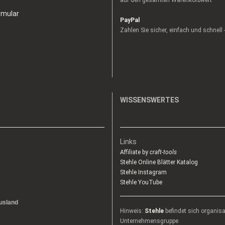
auf den gesamten Warenkorbwert
rmular
PayPal
Zahlen Sie sicher, einfach und schnell
WISSENSWERTES
Links
Affiliate by
craft-tools
Stehle Online Blätter Katalog
Stehle Instagram
Stehle YouTube
usland
Hinweis:
Stehle
befindet sich organis
Unternehmensgruppe