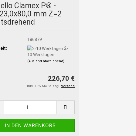
ello Clamex P® -
x23,0x80,0 mm Z=2
htsdrehend
:
186879
eit:
2-
10 Werktagen
(Ausland abweichend)
226,70 €
inkl. 19% MwSt. zzgl.
Versand