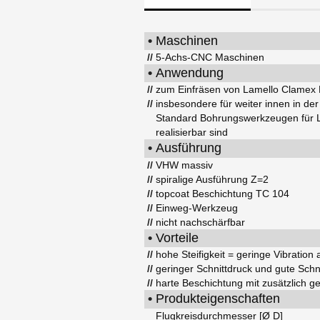
•
Maschinen
//
5-Achs-CNC Maschinen
•
Anwendung
//
zum Einfräsen von Lamello Clamex 
//
insbesondere für weiter innen in der
Standard Bohrungswerkzeugen für L
realisierbar sind
•
Ausführung
//
VHW massiv
//
spiralige Ausführung Z=2
//
topcoat Beschichtung TC 104
//
Einweg-Werkzeug
//
nicht nachschärfbar
•
Vorteile
//
hohe Steifigkeit = geringe Vibration
//
geringer Schnittdruck und gute Schni
//
harte Beschichtung mit zusätzlich g
•
Produkteigenschaften
Flugkreisdurchmesser [Ø D]