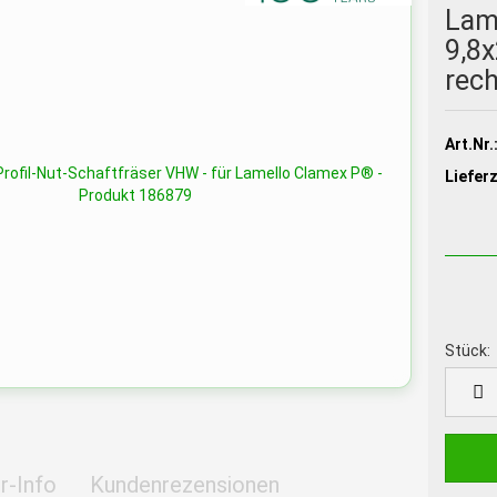
Lam
9,8
rec
Art.Nr.
Lieferz
Stück:
Stück
r-Info
Kundenrezensionen