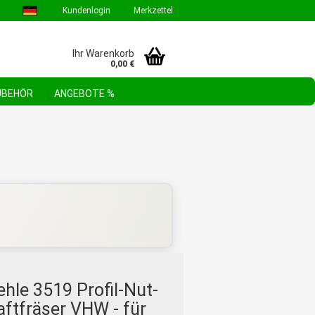
Kundenlogin
Merkzettel
Ihr Warenkorb
0,00 €
ZUBEHÖR
ANGEBOTE %
GEBOTE & AKTIONEN
STEHLE WERKZEUGSORTIMENTE
FAQ
ehle 3519 Profil-Nut-
ftfräser VHW - für