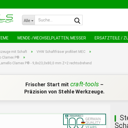
Suche...
Alle
TEME
WENDE-/WECHSELPLATTEN, MESSER
ERSATZTEILE / 
NEU !
AN
»
»
kzeuge mit Schaft
VHW Schaftfräser profiliert MEC
»
llo Clamex P®
ür Lamello Clamex P® - 9,8x23,0x80,0 mm Z=2 rechtsdrehend
craft-tools
Frischer Start mit
–
Präzision von Stehle Werkzeuge.
St
Scha