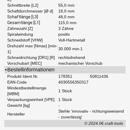
Schnittbreite [L2]
55,0 mm
Schaftdurchmesser [Ø d]
18,0 mm
Schaftlänge [L3]
48,0 mm
Gesamtlänge [L1]
115,0 mm
Zähnezahl [Z]
3 Zähne
Spiralwindung
positiv
Schneidstoff [VHW]
Voll-Hartmetall
Drehzahl max [Nmax] [min-
30.000 min-1
1]
Schneidrichtung [DR1] [R]
rechtsdrehend
Vorschubart [MEC]
mechanischer Vorschub
•
Bestellinformationen
Produkt Ident.Nr.
178351
50811436
EAN-Code
4030556350317
Mindestbestellmenge
1 Stück
[MBM]
Verpackungseinheit [VPE]
1 Stück
Gewicht [kg]
-
Stehle 'innovativ - richtungsweisend
Hersteller
- zuverlässig'
© 2024.06 craft-tools