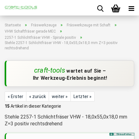
»
»
»
Startseite
Fräswerkzeuge
Fräswerkzeuge mit Schaft
»
VHW Schaftfräser gerade MEC
»
2257-1 Schlichtfräser VHW - Spirale positiv
Stehle 2257-1 Schlichtfräser VHW - 18,0x55,0x18,0 mm Z=3 positiv
rechtsdrehend
craft-tools
wartet auf Sie –
Ihr Werkzeug-Erlebnis beginnt!
« Erster
« zurück
weiter »
Letzter »
15
Artikel in dieser Kategorie
Stehle 2257-1 Schlichtfräser VHW - 18,0x55,0x18,0 mm
Z=3 positiv rechtsdrehend