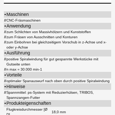
•
Maschinen
//
CNC-Fräsmaschinen
•
Anwendung
//
zum Schlichten von Massivhölzern und Kunststoffen
//
zum Fräsen von Ausschnitten und Konturen
//
zum Einbohren bei gleichzeitigem Vorschub in z-Achse und x-
oder y-Achse
•
Ausführung
//
positive Spiralwindung für gut gespannte Werkstücke mit
Gutseite unten
//
n max = 30.000 min-1
•
Vorteile
//
optimaler Spanauswurf nach oben durch positive Spiralwindung
•
Hinweise
//
Spannmittel: ps-System mit Reduzierhülsen, TRIBOS,
Spannzangen-Futter
•
Produkteigenschaften
Flugkreisdurchmesser [Ø
18,0 mm
D]