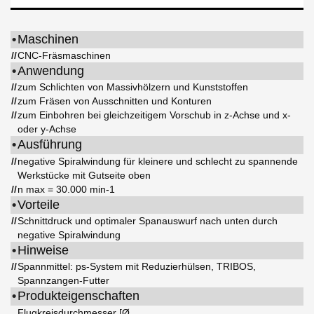
•
Maschinen
//
CNC-Fräsmaschinen
•
Anwendung
//
zum Schlichten von Massivhölzern und Kunststoffen
//
zum Fräsen von Ausschnitten und Konturen
//
zum Einbohren bei gleichzeitigem Vorschub in z-Achse und x-
oder y-Achse
•
Ausführung
//
negative Spiralwindung für kleinere und schlecht zu spannende
Werkstücke mit Gutseite oben
//
n max = 30.000 min-1
•
Vorteile
//
Schnittdruck und optimaler Spanauswurf nach unten durch
negative Spiralwindung
•
Hinweise
//
Spannmittel: ps-System mit Reduzierhülsen, TRIBOS,
Spannzangen-Futter
•
Produkteigenschaften
Flugkreisdurchmesser [Ø