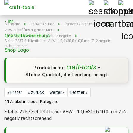
»
»
»
Startseite
Fräswerkzeuge
Fräswerkzeuge mit Schaft
»
VHW Schaftfräser gerade MEC
»
2257 Schlichtfräser VHW - Spirale negativ
Stehle 2257 Schlichtfräser VHW - 10,0x30,0x10,0 mm Z=2 negativ
rechtsdrehend
craft-tools
Produktiv mit
–
Stehle-Qualität, die Leistung bringt.
« Erster
« zurück
weiter »
Letzter »
11
Artikel in dieser Kategorie
Stehle 2257 Schlichtfräser VHW - 10,0x30,0x10,0 mm Z=2
negativ rechtsdrehend