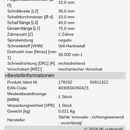
10,0 mm
D]
Schnittbreite [L2]
30,0 mm
Schaftdurchmesser [Ø d]
10,0 mm
Schaftlänge [L3]
40,0 mm
Gesamtlänge [L1]
75,0 mm
Zähnezahl [Z]
2 Zähne
Spiralwindung
negativ
Schneidstoff [VHW]
Voll-Hartmetall
Drehzahl max [Nmax] [min-
30.000 min-1
1]
Schneidrichtung [DR1] [R]
rechtsdrehend
Vorschubart [MEC]
mechanischer Vorschub
•
Bestellinformationen
Produkt Ident.Nr.
178332
50811422
EAN-Code
4030556350423
Mindestbestellmenge
1 Stück
[MBM]
Verpackungseinheit [VPE]
1 Stück
Gewicht [kg]
0,021 Kg
Stehle 'innovativ - richtungsweisend
Hersteller
- zuverlässig'
© 2024.06 craft-tools