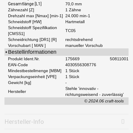
Gesamtlänge [L1]
70,0 mm
Zähnezahl [Z]
1 Zähne
Drehzahl max [Nmax] [min-1]
24.000 min-1
Schneidstoff [HW]
Hartmetall
Schneidstoff Spezifilkation
TC05
[CMSS1]
Schneidrichtung [DR1] [R]
rechtsdrehend
Vorschubart [ MAN ]
manueller Vorschub
•
Bestellinformationen
Produkt Ident.Nr.
175669
50811001
EAN-Code
4030556308776
Mindestbestellmenge [MBM]
1 Stück
Verpackungseinheit [VPE]
1 Stück
Gewicht [kg]
-
Stehle 'innovativ -
Hersteller
richtungsweisend - zuverlässig'
© 2024.06 craft-tools
Hersteller-Info