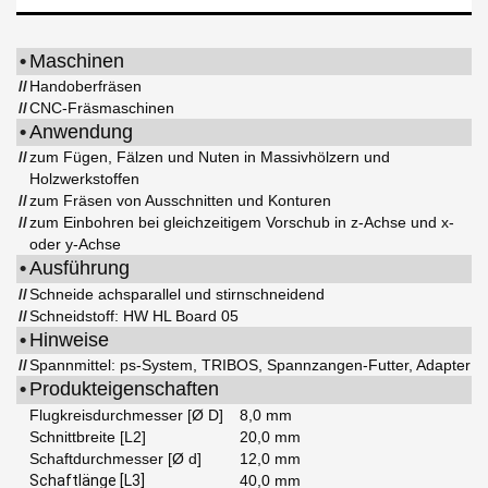
•
Maschinen
//
Handoberfräsen
//
CNC-Fräsmaschinen
•
Anwendung
//
zum Fügen, Fälzen und Nuten in Massivhölzern und
Holzwerkstoffen
//
zum Fräsen von Ausschnitten und Konturen
//
zum Einbohren bei gleichzeitigem Vorschub in z-Achse und x-
oder y-Achse
•
Ausführung
//
Schneide achsparallel und stirnschneidend
//
Schneidstoff: HW HL Board 05
•
Hinweise
//
Spannmittel: ps-System, TRIBOS, Spannzangen-Futter, Adapter
•
Produkteigenschaften
Flugkreisdurchmesser [Ø D]
8,0 mm
Schnittbreite [L2]
20,0 mm
Schaftdurchmesser [Ø d]
12,0 mm
Schaftlänge [L3]
40,0 mm