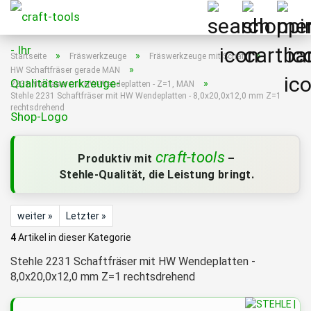
»
»
»
Startseite
Fräswerkzeuge
Fräswerkzeuge mit Schaft
»
HW Schaftfräser gerade MAN
»
2231 Nutfräser mit HW-Wendeplatten - Z=1, MAN
Stehle 2231 Schaftfräser mit HW Wendeplatten - 8,0x20,0x12,0 mm Z=1
rechtsdrehend
craft-tools
Produktiv mit
–
Stehle-Qualität, die Leistung bringt.
weiter »
Letzter »
4
Artikel in dieser Kategorie
Stehle 2231 Schaftfräser mit HW Wendeplatten -
8,0x20,0x12,0 mm Z=1 rechtsdrehend