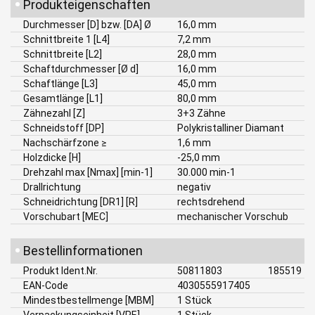
•
Produkteigenschaften
Durchmesser [D] bzw. [DA] Ø
16,0 mm
Schnittbreite 1 [L4]
7,2 mm
Schnittbreite [L2]
28,0 mm
Schaftdurchmesser [Ø d]
16,0 mm
Schaftlänge [L3]
45,0 mm
Gesamtlänge [L1]
80,0 mm
Zähnezahl [Z]
3+3 Zähne
Schneidstoff [DP]
Polykristalliner Diamant
Nachschärfzone ≥
1,6 mm
Holzdicke [H]
-25,0 mm
Drehzahl max [Nmax] [min-1]
30.000 min-1
Drallrichtung
negativ
Schneidrichtung [DR1] [R]
rechtsdrehend
Vorschubart [MEC]
mechanischer Vorschub
•
Bestellinformationen
Produkt Ident.Nr.
50811803
185519
EAN-Code
4030555917405
Mindestbestellmenge [MBM]
1 Stück