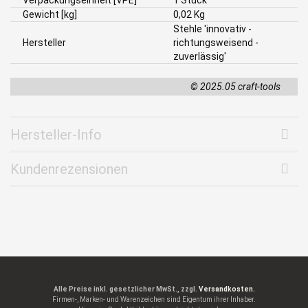
Verpackungseinheit [VPE]
1 Stück
Gewicht [kg]
0,02 Kg
Stehle 'innovativ -
Hersteller
richtungsweisend -
zuverlässig'
© 2025.05 craft-tools
Hersteller-Info
Kundenrezensionen
Alle Preise inkl. gesetzlicher MwSt., zzgl.
Versandkosten.
Firmen-, Marken- und Warenzeichen sind Eigentum ihrer Inhaber.