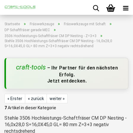
»
»
»
Startseite
Fräswerkzeuge
Fräswerkzeuge mit Schaft
»
DP Schaftfräser gerade MEC
»
3506 Hochleistungs-Schaftfräser CM DP Nesting - Z=3+3
Stehle 3506 Hochleistungs-Schaftfräser CM DP Nesting - 16,0x28,0
S=16,0X45,0 GL= 80 mm Z=3+3 negativ rechtsdrehend
craft-tools
– Ihr Partner für den nächsten
Erfolg.
Jetzt entdecken.
« Erster
« zurück
weiter »
7
Artikel in dieser Kategorie
Stehle 3506 Hochleistungs-Schaftfräser CM DP Nesting -
16,0x28,0 S=16,0X45,0 GL= 80 mm Z=3+3 negativ
rechtsdrehend