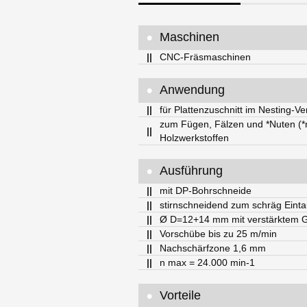
•
Maschinen
||
CNC-Fräsmaschinen
•
Anwendung
||
für Plattenzuschnitt im Nesting-Ve
zum Fügen, Fälzen und *Nuten (*n
||
Holzwerkstoffen
•
Ausführung
||
mit DP-Bohrschneide
||
stirnschneidend zum schräg Eint
||
Ø D=12+14 mm mit verstärktem 
||
Vorschübe bis zu 25 m/min
||
Nachschärfzone 1,6 mm
||
n max = 24.000 min-1
•
Vorteile