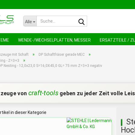
Suche...
Alle
TEME
WENDE-/WECHSELPLATTEN, MESSER
ERSATZTEILE / 
NEU !
AN
»
»
kzeuge mit Schaft
DP Schaftfräser gerade MEC
»
ing - Z=3+3
DP Nesting - 12,0x23,0 S=16,0X45,0 GL= 75 mm Z=3+3 negativ
craft-tools
zeuge von
geben zu jeder Zeit volle Lei
rtikel in dieser Kategorie
St
Hoc