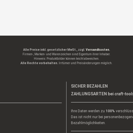
Alle Preise inkl. gesetzlicher MwSt., zzgl.
Versandkosten.
Firmen-, Marken- und Warenzeichen sind Eigentum ihrer Inhaber.
Hinweis: Produktbilder können leicht abweichen.
Alle Rechte vorbehalten.
Irrtümer und Preisänderungen möglich.
SICHER BEZAHLEN
ZAHLUNGSARTEN bei
craft-tool
Ihre Daten werden zu
100%
verschlüss
Das ist nicht nur bei personenbezogene
Bezahlmöglichkeiten.