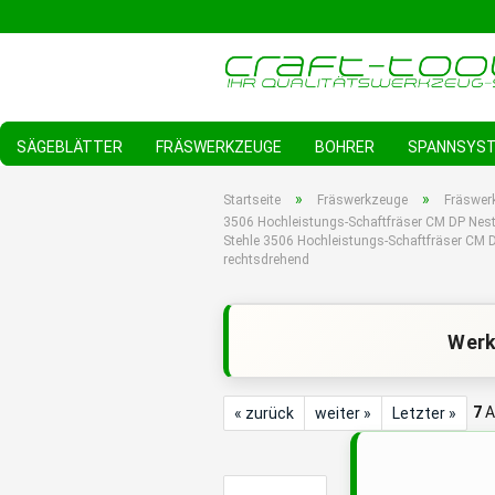
SÄGEBLÄTTER
FRÄSWERKZEUGE
BOHRER
SPANNSYS
»
»
Startseite
Fräswerkzeuge
Fräswer
3506 Hochleistungs-Schaftfräser CM DP Nest
Stehle 3506 Hochleistungs-Schaftfräser CM 
rechtsdrehend
Werk
7
A
« zurück
weiter »
Letzter »