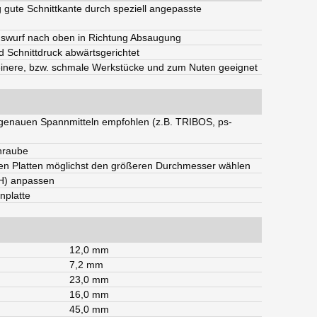
ig gute Schnittkante durch speziell angepasste
auswurf nach oben in Richtung Absaugung
d Schnittdruck abwärtsgerichtet
leinere, bzw. schmale Werkstücke und zum Nuten geeignet
genauen Spannmitteln empfohlen (z.B. TRIBOS, ps-
hraube
en Platten möglichst den größeren Durchmesser wählen
(H) anpassen
nplatte
12,0 mm
7,2 mm
23,0 mm
16,0 mm
45,0 mm