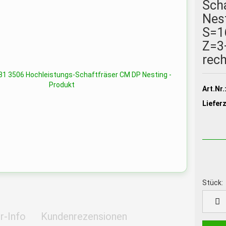
Sch
Nest
S=1
Z=3
rec
Art.Nr.
Lieferz
Stück:
Stück
r-Info
Kundenrezensionen