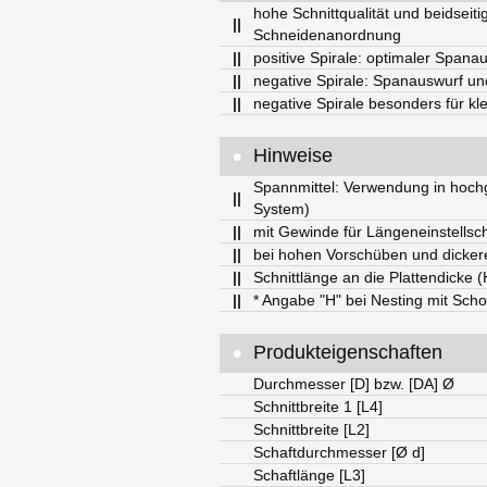
hohe Schnittqualität und beidseit
||
Schneidenanordnung
||
positive Spirale: optimaler Span
||
negative Spirale: Spanauswurf un
||
negative Spirale besonders für k
•
Hinweise
Spannmittel: Verwendung in hoch
||
System)
||
mit Gewinde für Längeneinstellsc
||
bei hohen Vorschüben und dicker
||
Schnittlänge an die Plattendicke 
||
* Angabe "H" bei Nesting mit Scho
•
Produkteigenschaften
Durchmesser [D] bzw. [DA] Ø
Schnittbreite 1 [L4]
Schnittbreite [L2]
Schaftdurchmesser [Ø d]
Schaftlänge [L3]