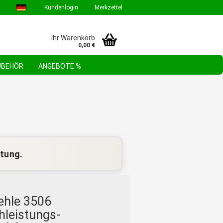
Kundenlogin
Merkzettel
Ihr Warenkorb
0,00 €
ZUBEHÖR
ANGEBOTE %
GEBOTE & AKTIONEN
STEHLE WERKZEUGSORTIMENTE
FAQ
stung.
ehle 3506
hleistungs-