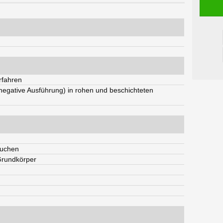
rfahren
egative Ausführung) in rohen und beschichteten
auchen
Grundkörper