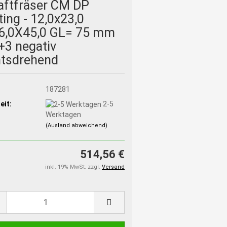
aftfräser CM DP
ing - 12,0x23,0
6,0X45,0 GL= 75 mm
+3 negativ
htsdrehend
:
187281
eit:
2-5
Werktagen
(Ausland abweichend)
514,56 €
inkl. 19% MwSt. zzgl.
Versand