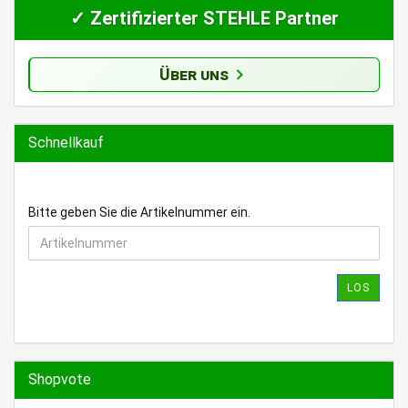
✓ Zertifizierter STEHLE Partner
Über uns
Schnellkauf
BITTE
Bitte geben Sie die Artikelnummer ein.
GEBEN
SIE
DIE
ARTIKELNUMMER
LOS
EIN.
Shopvote