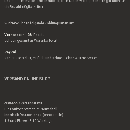
Das ist nicht nur bei personenbezogenen Daten wichtig, sondern gilt auch für
die Bezahlmöglichkeiten.
Wir bieten Ihnen folgende Zahlungsarten an:
Vorkasse
mit
3%
Rabatt
auf den gesamten Warenkorbwert
PayPal
Zahlen Sie sicher, einfach und schnell - ohne weitere Kosten
VERSAND ONLINE SHOP
craft-tools
versendet mit
Die Laufzeit beträgt im Normalfall
innerhalb Deutschlands (ohne Inseln)
1-3 und EU-weit 3-10 Werktage.