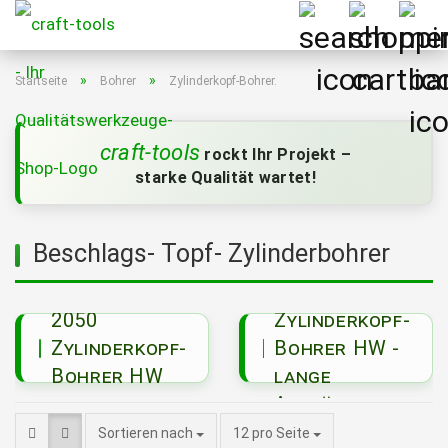
»
»
Startseite
Bohrer
Zylinderkopf-Bohrer.
craft-tools
rockt Ihr Projekt –
starke Qualität wartet!
Beschlags- Topf- Zylinderbohrer
2051
2050
Zylinderkopf-
Zylinderkopf-
Bohrer HW -
Bohrer HW
lange
Ausführung
pro Seite
Sortieren nach
12 pro Seite