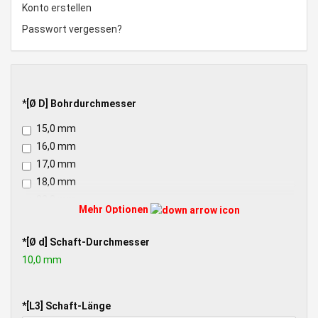
Konto erstellen
Passwort vergessen?
*
*[Ø D] Bohrdurchmesser
[Ø
15,0 mm
D]
BOHRDURCHMESSER
16,0 mm
17,0 mm
18,0 mm
20,0 mm
Mehr Optionen
22,0 mm
25,0 mm
*
*[Ø d] Schaft-Durchmesser
26,0 mm
[Ø
10,0 mm
D]
30,0 mm
SCHAFT-
32,0 mm
DURCHMESSER
*
*[L3] Schaft-Länge
35,0 mm