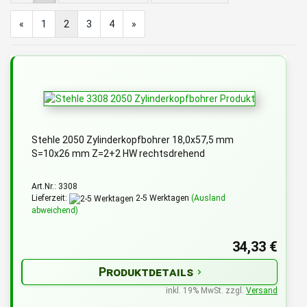
«
1
2
3
4
»
Stehle 2050 Zylinderkopfbohrer 18,0x57,5 mm
S=10x26 mm Z=2+2 HW rechtsdrehend
Art.Nr.: 3308
Lieferzeit:
2-5 Werktagen
(Ausland
abweichend)
34,33 €
Produktdetails
inkl. 19% MwSt. zzgl.
Versand