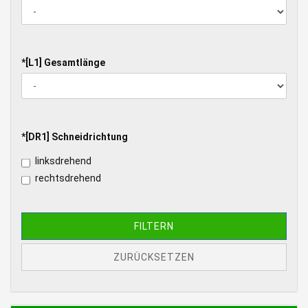
[L3]
40,0 mm
SCHAFT-
LÄNGE
*
*[L1] Gesamtlänge
[L1]
GESAMTLÄNGE
*
*[DR1] Schneidrichtung
[DR1]
linksdrehend
SCHNEIDRICHTUNG
rechtsdrehend
FILTERN
ZURÜCKSETZEN