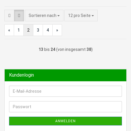
pro Seite
Sortieren nach
12 pro Seite
«
1
2
3
4
»
13
bis
24
(von insgesamt
38
)
Kundenlogin
E-
Mail-
Adresse
Passwort
ANMELDEN